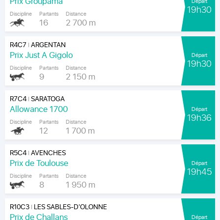
Prix Groupama
Départ
19h30
Discipline
Partants
Distance
16
2 700 m
R4C7
ARGENTAN
|
Prix Just A Gigolo
Départ
19h30
Discipline
Partants
Distance
9
2 150 m
R7C4
SARATOGA
|
Allowance 1700
Départ
19h36
Discipline
Partants
Distance
12
1 700 m
R5C4
AVENCHES
|
Prix de Toulouse
Départ
19h45
Discipline
Partants
Distance
8
1 950 m
R10C3
LES SABLES-D'OLONNE
|
Prix de Challans
Départ