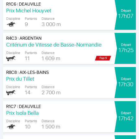
R1C6
DEAUVILLE
|
Prix Michel Houyvet
Départ
17h07
Discipline
Partants
Distance
9
3 000 m
R4C3
ARGENTAN
|
Critérium de Vitesse de Basse-Normandie
Départ
17h25
Discipline
Partants
Distance
11
1 609 m
R8C8
AIX-LES-BAINS
|
Prix du Tillet
Départ
17h30
Discipline
Partants
Distance
14
2 700 m
R1C7
DEAUVILLE
|
Prix Isola Bella
Départ
17h42
Discipline
Partants
Distance
10
1 500 m