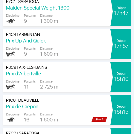
R7C1
SARATOGA
|
Maiden Special Weight 1300
Départ
17h47
Discipline
Partants
Distance
9
1 300 m
R4C4
ARGENTAN
|
Prix Up And Quick
Départ
17h57
Discipline
Partants
Distance
9
1 609 m
R8C9
AIX-LES-BAINS
|
Prix d'Albertville
Départ
18h10
Discipline
Partants
Distance
11
2 725 m
R1C8
DEAUVILLE
|
Prix de Crépon
Départ
18h15
Discipline
Partants
Distance
16
1 600 m
R7C2
SARATOGA
|