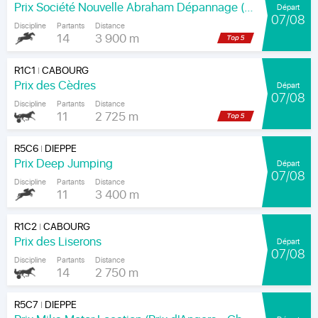
Prix Société Nouvelle Abraham Dépannage (Prix Arenice)
Départ
07/08
Discipline
Partants
Distance
14
3 900 m
R1C1
CABOURG
|
Prix des Cèdres
Départ
07/08
Discipline
Partants
Distance
11
2 725 m
R5C6
DIEPPE
|
Prix Deep Jumping
Départ
07/08
Discipline
Partants
Distance
11
3 400 m
R1C2
CABOURG
|
Prix des Liserons
Départ
07/08
Discipline
Partants
Distance
14
2 750 m
R5C7
DIEPPE
|