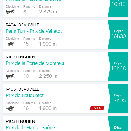
16h13
Discipline
Partants
Distance
8
2 875 m
R4C4
DEAUVILLE
|
Paris Turf - Prix de Valletot
Départ
16h30
Discipline
Partants
Distance
15
1 900 m
R1C2
ENGHIEN
|
Prix de la Porte de Montreuil
Départ
16h48
Discipline
Partants
Distance
10
2 250 m
R4C5
DEAUVILLE
|
Prix de Bouquetot
Départ
17h05
Discipline
Partants
Distance
16
1 900 m
R1C3
ENGHIEN
|
Prix de la Haute-Saône
Départ