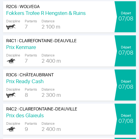
R2C6
WOLVEGA
|
Fokkers Trofee R Hengsten & Ruins
Départ
07/08
Discipline
Partants
Distance
7
2 100 m
R4C1
CLAIREFONTAINE-DEAUVILLE
|
Prix Kenmare
Départ
07/08
Discipline
Partants
Distance
7
2 400 m
R3C6
CHÂTEAUBRIANT
|
Prix Ready Cash
Départ
07/08
Discipline
Partants
Distance
8
2 300 m
R4C2
CLAIREFONTAINE-DEAUVILLE
|
Prix des Glaieuls
Départ
07/08
Discipline
Partants
Distance
9
2 400 m