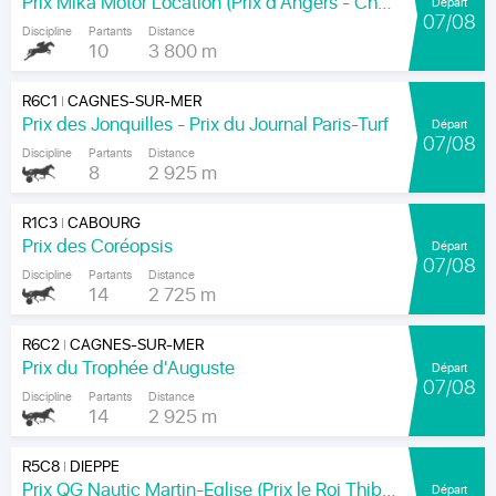
Prix Mika Motor Location (Prix d'Angers - Chamionnat Paris-Turf des Apprentis-Jeunes-Jockeys)
Départ
07/08
Discipline
Partants
Distance
10
3 800 m
R6C1
CAGNES-SUR-MER
|
Prix des Jonquilles - Prix du Journal Paris-Turf
Départ
07/08
Discipline
Partants
Distance
8
2 925 m
R1C3
CABOURG
|
Prix des Coréopsis
Départ
07/08
Discipline
Partants
Distance
14
2 725 m
R6C2
CAGNES-SUR-MER
|
Prix du Trophée d'Auguste
Départ
07/08
Discipline
Partants
Distance
14
2 925 m
R5C8
DIEPPE
|
Prix QG Nautic Martin-Eglise (Prix le Roi Thibault)
Départ