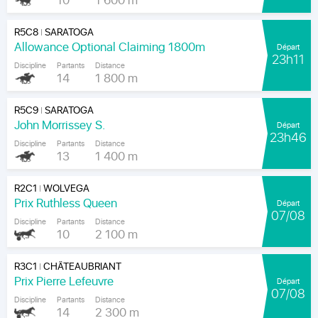
10
1 600 m
R5C8
SARATOGA
|
Allowance Optional Claiming 1800m
Départ
23h11
Discipline
Partants
Distance
14
1 800 m
R5C9
SARATOGA
|
John Morrissey S.
Départ
23h46
Discipline
Partants
Distance
13
1 400 m
R2C1
WOLVEGA
|
Prix Ruthless Queen
Départ
07/08
Discipline
Partants
Distance
10
2 100 m
R3C1
CHÂTEAUBRIANT
|
Prix Pierre Lefeuvre
Départ
07/08
Discipline
Partants
Distance
14
2 300 m