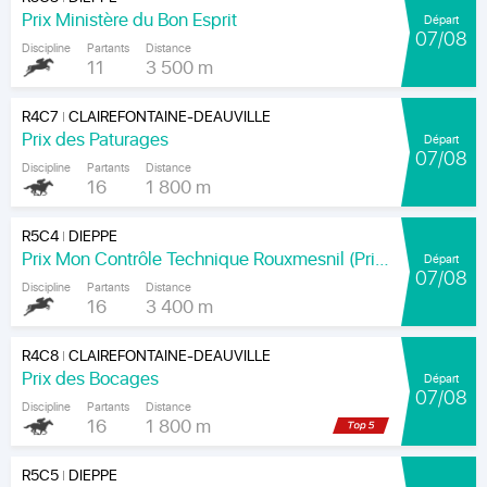
Prix Ministère du Bon Esprit
Départ
07/08
Discipline
Partants
Distance
11
3 500 m
R4C7
CLAIREFONTAINE-DEAUVILLE
|
Prix des Paturages
Départ
07/08
Discipline
Partants
Distance
16
1 800 m
R5C4
DIEPPE
|
Prix Mon Contrôle Technique Rouxmesnil (Prix Jean de la Rochefoucauld)
Départ
07/08
Discipline
Partants
Distance
16
3 400 m
R4C8
CLAIREFONTAINE-DEAUVILLE
|
Prix des Bocages
Départ
07/08
Discipline
Partants
Distance
16
1 800 m
R5C5
DIEPPE
|