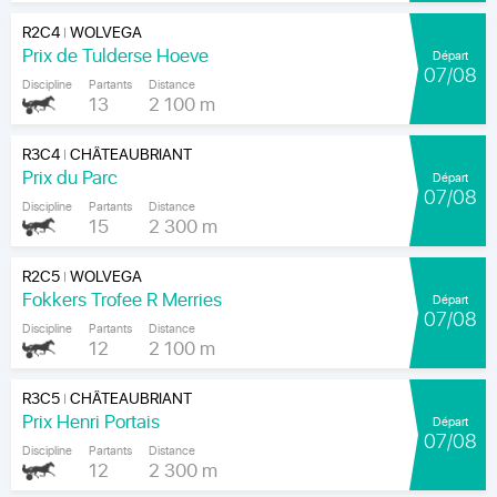
R2C4
WOLVEGA
|
Prix de Tulderse Hoeve
Départ
07/08
Discipline
Partants
Distance
13
2 100 m
R3C4
CHÂTEAUBRIANT
|
Prix du Parc
Départ
07/08
Discipline
Partants
Distance
15
2 300 m
R2C5
WOLVEGA
|
Fokkers Trofee R Merries
Départ
07/08
Discipline
Partants
Distance
12
2 100 m
R3C5
CHÂTEAUBRIANT
|
Prix Henri Portais
Départ
07/08
Discipline
Partants
Distance
12
2 300 m