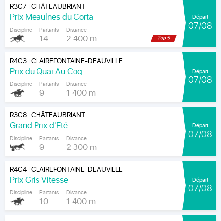
R3C7
CHÂTEAUBRIANT
|
Prix Meaulnes du Corta
Départ
07/08
Discipline
Partants
Distance
14
2 400 m
R4C3
CLAIREFONTAINE-DEAUVILLE
|
Prix du Quai Au Coq
Départ
07/08
Discipline
Partants
Distance
9
1 400 m
R3C8
CHÂTEAUBRIANT
|
Grand Prix d'Eté
Départ
07/08
Discipline
Partants
Distance
9
2 300 m
R4C4
CLAIREFONTAINE-DEAUVILLE
|
Prix Gris Vitesse
Départ
07/08
Discipline
Partants
Distance
10
1 400 m