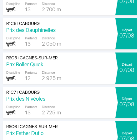
07/08
Discipline
Partants
Distance
13
2 700 m
R1C6
CABOURG
|
Prix des Dauphinelles
Départ
07/08
Discipline
Partants
Distance
13
2 050 m
R6C5
CAGNES-SUR-MER
|
Prix Roller Quick
Départ
07/08
Discipline
Partants
Distance
12
2 925 m
R1C7
CABOURG
|
Prix des Nivéoles
Départ
07/08
Discipline
Partants
Distance
13
2 725 m
R6C6
CAGNES-SUR-MER
|
Prix Esther Duflo
Départ
07/08