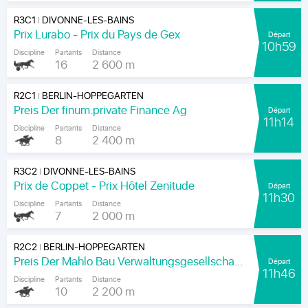
R3C1
DIVONNE-LES-BAINS
|
Prix Lurabo - Prix du Pays de Gex
Départ
10h59
Discipline
Partants
Distance
16
2 600 m
R2C1
BERLIN-HOPPEGARTEN
|
Preis Der finum.private Finance Ag
Départ
11h14
Discipline
Partants
Distance
8
2 400 m
R3C2
DIVONNE-LES-BAINS
|
Prix de Coppet - Prix Hôtel Zenitude
Départ
11h30
Discipline
Partants
Distance
7
2 000 m
R2C2
BERLIN-HOPPEGARTEN
|
Preis Der Mahlo Bau Verwaltungsgesellschaft Mbh
Départ
11h46
Discipline
Partants
Distance
10
2 200 m