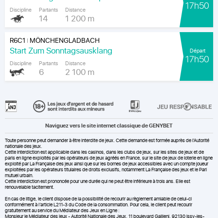
17h50
Discipline
Partants
Distance
14
1 200 m
R6C1
MÖNCHENGLADBACH
|
Start Zum Sonntagsausklang
Départ
17h50
Discipline
Partants
Distance
6
2 100 m
Naviguez vers le site internet classique de GENYBET
Toute personne peut demander à être interdite de jeux. Cette demande est formée auprès de l'Autorité
nationale des jeux.
Cette interdiction est applicable dans les casinos, dans les clubs de jeux, sur les sites de jeux et de
paris en ligne exploités par les opérateurs de jeux agréés en France, sur le site de jeux de loterie en ligne
exploité par La Française des jeux ainsi que sur les bornes de jeux accessibles avec un compte joueur
exploitées par les opérateurs titulaires de droits exclusifs, notamment La Française des jeux et le Pari
mutuel urbain.
Cette interdiction est prononcée pour une durée qui ne peut être inférieure à trois ans. Elle est
renouvelable tacitement.
En cas de litige, le client dispose de la possibilité de recourir au règlement amiable de celui-ci
conformément à l’article L211-3 du Code de la consommation. Pour cela, le client peut recourir
gratuitement au service du Médiateur des Jeux en Ligne :
Monsieur le Médiateur des jeux - Autorité Nationale des Jeux, 11 boulevard Gallieni, 92130 Issy-les-