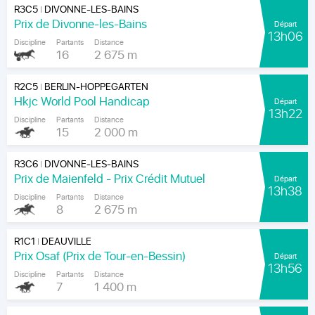
R3C5
DIVONNE-LES-BAINS
|
Prix de Divonne-les-Bains
Départ
13h06
Discipline
Partants
Distance
16
2 675 m
R2C5
BERLIN-HOPPEGARTEN
|
Hkjc World Pool Handicap
Départ
13h22
Discipline
Partants
Distance
15
2 000 m
R3C6
DIVONNE-LES-BAINS
|
Prix de Maienfeld - Prix Crédit Mutuel
Départ
13h38
Discipline
Partants
Distance
8
2 675 m
R1C1
DEAUVILLE
|
Prix Osaf (Prix de Tour-en-Bessin)
Départ
13h56
Discipline
Partants
Distance
7
1 400 m