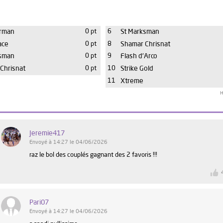
rman
0 pt
6
St Marksman
ace
0 pt
8
Shamar Chrisnat
ksman
0 pt
9
Flash d'Arco
Chrisnat
0 pt
10
Strike Gold
11
Xtreme
H
Jeremie417
Envoyé à 14:27 le 04/06/2026
raz le bol des couplés gagnant des 2 favoris !!!
Pari07
Envoyé à 14:27 le 04/06/2026