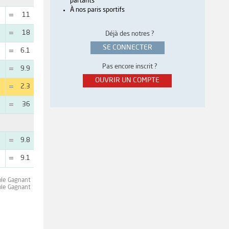
partants
À nos paris sportifs
11
18
Déjà des notres ?
SE CONNECTER
6.1
Pas encore inscrit ?
9.9
OUVRIR UN COMPTE
2.3
36
9.8
9.1
ple Gagnant
ple Gagnant