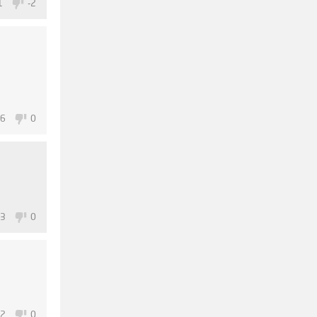
1
-2
6
0
3
0
2
0