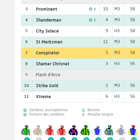


Prominent
10
M3
58
3


Shanderman
4
M3
58
4
City Solace
9
H3
58
5
St Marksman
11
M3
58
6
Conspirator
5
M3
58
7
Shamar Chrisnat
3
H3
56
8
Flash d'Arco
9
Strike Gold
2
M3
56
10
Xtreme
6
H3
56
11


Oeillères australiennes
Bonnet


Portent des oeillères
Attache-langue