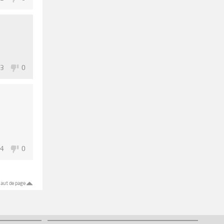
3
0
4
0
aut de page