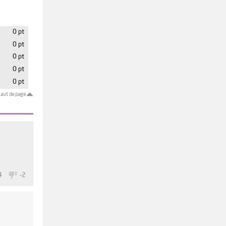
0 pt
0 pt
0 pt
0 pt
0 pt
aut de page
4
-2