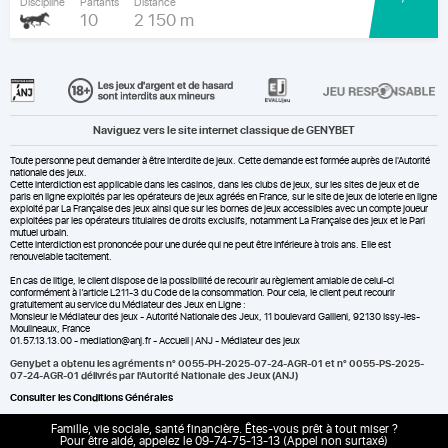
Discipline
Partants
Distance
10
2 150 m
Naviguez vers le site internet classique de GENYBET
Toute personne peut demander à être interdite de jeux. Cette demande est formée auprès de l'Autorité
nationale des jeux.
Cette interdiction est applicable dans les casinos, dans les clubs de jeux, sur les sites de jeux et de
paris en ligne exploités par les opérateurs de jeux agréés en France, sur le site de jeux de loterie en ligne
exploité par La Française des jeux ainsi que sur les bornes de jeux accessibles avec un compte joueur
exploitées par les opérateurs titulaires de droits exclusifs, notamment La Française des jeux et le Pari
mutuel urbain.
Cette interdiction est prononcée pour une durée qui ne peut être inférieure à trois ans. Elle est
renouvelable tacitement.
En cas de litige, le client dispose de la possibilité de recourir au règlement amiable de celui-ci
conformément à l’article L211-3 du Code de la consommation. Pour cela, le client peut recourir
gratuitement au service du Médiateur des Jeux en Ligne :
Monsieur le Médiateur des jeux - Autorité Nationale des Jeux, 11 boulevard Gallieni, 92130 Issy-les-
Moulineaux, France
01.57.13.13.00 - mediation@anj.fr -
Accueil | ANJ - Médiateur des jeux
Genybet a obtenu les agréments n° 0055-PH-2025-07-24-AGR-01 et n° 0055-PS-2025-
07-24-AGR-01 délivrés par l'Autorité Nationale des Jeux (ANJ)
Consulter les Conditions Générales
Famille, vie sociale, santé financière. Êtes-vous prêt à tout miser ?
Pour être aidé, appelez le 09-74-75-13-13 (Appel non surtaxé)