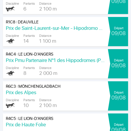
09/08
Discipline
Partants
Distance
6
2 100 m
R1C8
DEAUVILLE
|
Prix de Saint-Laurent-sur-Mer - Hipodromo de Maronas
Départ
09/08
Discipline
Partants
Distance
14
1 100 m
R4C4
LE LION-D'ANGERS
|
Prix Pmu Partenaire N°1 des Hippodromes (Prix du Moulin de Varennes)
Départ
09/08
Discipline
Partants
Distance
8
2 000 m
R6C3
MÖNCHENGLADBACH
|
Prix des Alpes
Départ
09/08
Discipline
Partants
Distance
10
2 100 m
R4C5
LE LION-D'ANGERS
|
Prix de Haute Folie
Départ
09/08