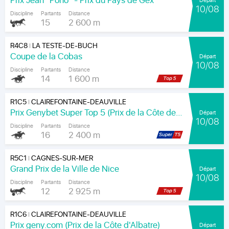
Prix Jean "Pono" - Prix du Pays de Gex
Départ
10/08
Discipline
Partants
Distance
15
2 600 m
R4C8
LA TESTE-DE-BUCH
|
Coupe de la Cobas
Départ
10/08
Discipline
Partants
Distance
14
1 600 m
R1C5
CLAIREFONTAINE-DEAUVILLE
|
Prix Genybet Super Top 5 (Prix de la Côte de Nacre)
Départ
10/08
Discipline
Partants
Distance
16
2 400 m
R5C1
CAGNES-SUR-MER
|
Grand Prix de la Ville de Nice
Départ
10/08
Discipline
Partants
Distance
12
2 925 m
R1C6
CLAIREFONTAINE-DEAUVILLE
|
Prix geny.com (Prix de la Côte d'Albatre)
Départ