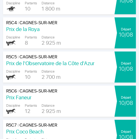
10/08
Discipline
Partants
Distance
10
1 800 m
R5C4
CAGNES-SUR-MER
|
Prix de la Roya
Départ
10/08
Discipline
Partants
Distance
8
2 925 m
R5C5
CAGNES-SUR-MER
|
Prix de l'Observatoire de la Côte d'Azur
Départ
10/08
Discipline
Partants
Distance
10
2 700 m
R5C6
CAGNES-SUR-MER
|
Prix Faneur
Départ
10/08
Discipline
Partants
Distance
12
2 925 m
R5C7
CAGNES-SUR-MER
|
Prix Coco Beach
Départ
10/08