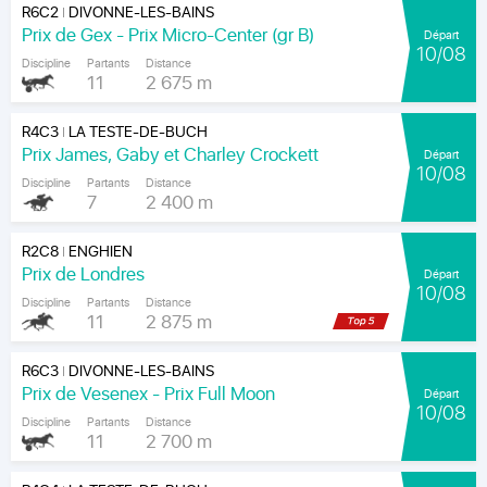
R6C2
DIVONNE-LES-BAINS
|
Prix de Gex - Prix Micro-Center (gr B)
Départ
10/08
Discipline
Partants
Distance
11
2 675 m
R4C3
LA TESTE-DE-BUCH
|
Prix James, Gaby et Charley Crockett
Départ
10/08
Discipline
Partants
Distance
7
2 400 m
R2C8
ENGHIEN
|
Prix de Londres
Départ
10/08
Discipline
Partants
Distance
11
2 875 m
R6C3
DIVONNE-LES-BAINS
|
Prix de Vesenex - Prix Full Moon
Départ
10/08
Discipline
Partants
Distance
11
2 700 m