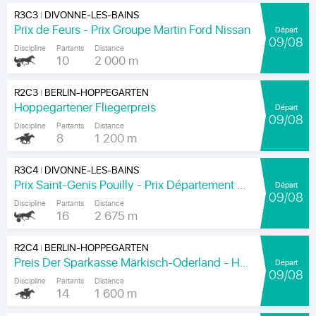
R3C3
DIVONNE-LES-BAINS
|
Prix de Feurs - Prix Groupe Martin Ford Nissan
Départ
09/08
Discipline
Partants
Distance
10
2 000 m
R2C3
BERLIN-HOPPEGARTEN
|
Hoppegartener Fliegerpreis
Départ
09/08
Discipline
Partants
Distance
8
1 200 m
R3C4
DIVONNE-LES-BAINS
|
Prix Saint-Genis Pouilly - Prix Département Ain
Départ
09/08
Discipline
Partants
Distance
16
2 675 m
R2C4
BERLIN-HOPPEGARTEN
|
Preis Der Sparkasse Märkisch-Oderland - Hkjc World Pool Trophy
Départ
09/08
Discipline
Partants
Distance
14
1 600 m