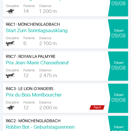
09/08
Discipline
Partants
Distance
14
1 200 m
R6C1
MÖNCHENGLADBACH
|
Start Zum Sonntagsausklang
Départ
09/08
Discipline
Partants
Distance
6
2 100 m
R9C7
ROYAN LA PALMYRE
|
Prix Jean-Marie Chasseboeuf
Départ
09/08
Discipline
Partants
Distance
12
2 475 m
R4C3
LE LION-D'ANGERS
|
Prix du Bois Montbourcher
Départ
09/08
Discipline
Partants
Distance
12
2 000 m
R6C2
MÖNCHENGLADBACH
|
Robbin Bot - Geburtstagsrennen
Départ