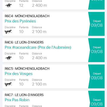
Discipline
Partants
Distance
12
2 400 m
R6C4
MÖNCHENGLADBACH
|
Prix des Pyrénées
Départ
09/08
Discipline
Partants
Distance
10
2 100 m
R4C6
LE LION-D'ANGERS
|
Prix #raceandcare (Prix de l'Aubinière)
Départ
09/08
Discipline
Partants
Distance
10
2 400 m
R6C5
MÖNCHENGLADBACH
|
Prix des Vosges
Départ
09/08
Discipline
Partants
Distance
10
2 100 m
R4C7
LE LION-D'ANGERS
|
Prix Pas Robin
Départ
09/08
Discipline
Partants
Distance