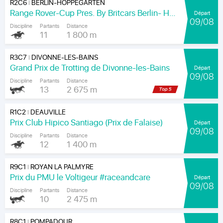
R2C6
BERLIN-HOPPEGARTEN
|
Range Rover-Cup Pres. By Britcars Berlin- Hoppegartener Stutenp.
Départ
09/08
Discipline
Partants
Distance
11
1 800 m
R3C7
DIVONNE-LES-BAINS
|
Grand Prix de Trotting de Divonne-les-Bains
Départ
09/08
Discipline
Partants
Distance
13
2 675 m
R1C2
DEAUVILLE
|
Prix Club Hipico Santiago (Prix de Falaise)
Départ
09/08
Discipline
Partants
Distance
12
1 400 m
R9C1
ROYAN LA PALMYRE
|
Prix du PMU le Voltigeur #raceandcare
Départ
09/08
Discipline
Partants
Distance
10
2 475 m
R8C1
POMPADOUR
|