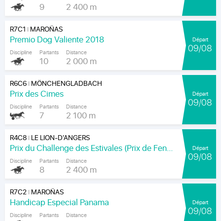
9
2 400 m
R7C1
MAROÑAS
|
Premio Dog Valiente 2018
Départ
09/08
Discipline
Partants
Distance
10
2 000 m
R6C6
MÖNCHENGLADBACH
|
Prix des Cimes
Départ
09/08
Discipline
Partants
Distance
7
2 100 m
R4C8
LE LION-D'ANGERS
|
Prix du Challenge des Estivales (Prix de Feneu)
Départ
09/08
Discipline
Partants
Distance
8
2 400 m
R7C2
MAROÑAS
|
Handicap Especial Panama
Départ
09/08
Discipline
Partants
Distance