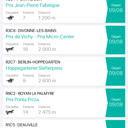
Prix Jean-Pierre Fabrègue
Départ
09/08
Discipline
Partants
Distance
7
1 200 m
R3C8
DIVONNE-LES-BAINS
|
Prix de Vichy - Prix Micro-Center
Départ
09/08
Discipline
Partants
Distance
16
2 000 m
R2C7
BERLIN-HOPPEGARTEN
|
Hoppegartener Steherpreis
Départ
09/08
Discipline
Partants
Distance
9
2 800 m
R9C2
ROYAN LA PALMYRE
|
Prix Ponta Pizza
Départ
09/08
Discipline
Partants
Distance
14
2 475 m
R1C5
DEAUVILLE
|