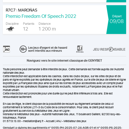
R7C7
MAROÑAS
|
Premio Freedom Of Speech 2022
Départ
09/08
Discipline
Partants
Distance
12
1 200 m
Naviguez vers le site internet classique de GENYBET
Toute personne peut demander à être interdite de jeux. Cette demande est formée auprès de l'Autorité
nationale des jeux.
Cette interdiction est applicable dans les casinos, dans les clubs de jeux, sur les sites de jeux et de
paris en ligne exploités par les opérateurs de jeux agréés en France, sur le site de jeux de loterie en ligne
exploité par La Française des jeux ainsi que sur les bornes de jeux accessibles avec un compte joueur
exploitées par les opérateurs titulaires de droits exclusifs, notamment La Française des jeux et le Pari
mutuel urbain.
Cette interdiction est prononcée pour une durée qui ne peut être inférieure à trois ans. Elle est
renouvelable tacitement.
En cas de litige, le client dispose de la possibilité de recourir au règlement amiable de celui-ci
conformément à l’article L211-3 du Code de la consommation. Pour cela, le client peut recourir
gratuitement au service du Médiateur des Jeux en Ligne :
Monsieur le Médiateur des jeux - Autorité Nationale des Jeux, 11 boulevard Gallieni, 92130 Issy-les-
Moulineaux, France
01.57.13.13.00 - mediation@anj.fr -
Accueil | ANJ - Médiateur des jeux
Genybet a obtenu les agréments n° 0055-PH-2025-07-24-AGR-01 et n° 0055-PS-2025-