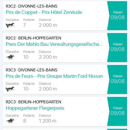
R3C2
DIVONNE-LES-BAINS
|
Prix de Coppet - Prix Hôtel Zenitude
Départ
09/08
Discipline
Partants
Distance
7
2 000 m
R2C2
BERLIN-HOPPEGARTEN
|
Preis Der Mahlo Bau Verwaltungsgesellschaft Mbh
Départ
09/08
Discipline
Partants
Distance
10
2 200 m
R3C3
DIVONNE-LES-BAINS
|
Prix de Feurs - Prix Groupe Martin Ford Nissan
Départ
09/08
Discipline
Partants
Distance
10
2 000 m
R2C3
BERLIN-HOPPEGARTEN
|
Hoppegartener Fliegerpreis
Départ
09/08
Discipline
Partants
Distance
8
1 200 m