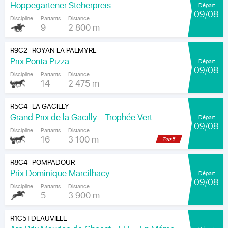
Hoppegartener Steherpreis
Départ
09/08
Discipline
Partants
Distance
9
2 800 m
R9C2
ROYAN LA PALMYRE
|
Prix Ponta Pizza
Départ
09/08
Discipline
Partants
Distance
14
2 475 m
R5C4
LA GACILLY
|
Grand Prix de la Gacilly - Trophée Vert
Départ
09/08
Discipline
Partants
Distance
16
3 100 m
R8C4
POMPADOUR
|
Prix Dominique Marcilhacy
Départ
09/08
Discipline
Partants
Distance
5
3 900 m
R1C5
DEAUVILLE
|