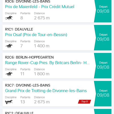
R3C6
DIVONNE-LES-BAINS
|
Prix de Maienfeld - Prix Crédit Mutuel
Départ
09/08
Discipline
Partants
Distance
8
2 675 m
R1C1
DEAUVILLE
|
Prix Osaf (Prix de Tour-en-Bessin)
Départ
09/08
Discipline
Partants
Distance
7
1 400 m
R2C6
BERLIN-HOPPEGARTEN
|
Range Rover-Cup Pres. By Britcars Berlin- Hoppegartener Stutenp.
Départ
09/08
Discipline
Partants
Distance
11
1 800 m
R3C7
DIVONNE-LES-BAINS
|
Grand Prix de Trotting de Divonne-les-Bains
Départ
09/08
Discipline
Partants
Distance
13
2 675 m
R1C2
DEAUVILLE
|