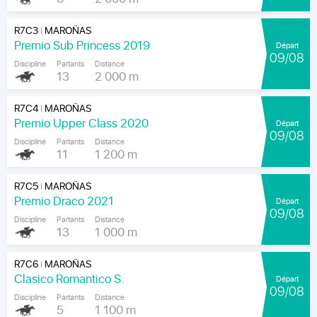
R7C3
MAROÑAS
|
Premio Sub Princess 2019
Départ
09/08
Discipline
Partants
Distance
13
2 000 m
R7C4
MAROÑAS
|
Premio Upper Class 2020
Départ
09/08
Discipline
Partants
Distance
11
1 200 m
R7C5
MAROÑAS
|
Premio Draco 2021
Départ
09/08
Discipline
Partants
Distance
13
1 000 m
R7C6
MAROÑAS
|
Clasico Romantico S.
Départ
09/08
Discipline
Partants
Distance
5
1 100 m