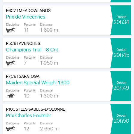
R6C7
MEADOWLANDS
|
Prix de Vincennes
Départ
20h34
Discipline
Partants
Distance
11
1 609 m
R5C6
AVENCHES
|
Champions Trial - 8 Cnt
Départ
20h45
Discipline
Partants
Distance
7
1 950 m
R7C6
SARATOGA
|
Maiden Special Weight 1300
Départ
20h49
Discipline
Partants
Distance
10
1 300 m
R10C5
LES SABLES-D'OLONNE
|
Prix Charles Fournier
Départ
20h50
Discipline
Partants
Distance
12
2 650 m