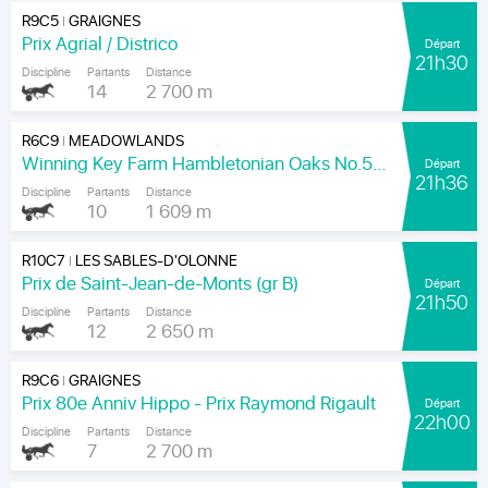
R9C5
GRAIGNES
|
Prix Agrial / Districo
Départ
21h30
Discipline
Partants
Distance
14
2 700 m
R6C9
MEADOWLANDS
|
Winning Key Farm Hambletonian Oaks No.56 - Final
Départ
21h36
Discipline
Partants
Distance
10
1 609 m
R10C7
LES SABLES-D'OLONNE
|
Prix de Saint-Jean-de-Monts (gr B)
Départ
21h50
Discipline
Partants
Distance
12
2 650 m
R9C6
GRAIGNES
|
Prix 80e Anniv Hippo - Prix Raymond Rigault
Départ
22h00
Discipline
Partants
Distance
7
2 700 m