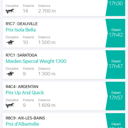
17h30
Discipline
Partants
Distance
14
2 700 m
R1C7
DEAUVILLE
|
Prix Isola Bella
Départ
17h42
Discipline
Partants
Distance
10
1 500 m
R7C1
SARATOGA
|
Maiden Special Weight 1300
Départ
17h47
Discipline
Partants
Distance
9
1 300 m
R4C4
ARGENTAN
|
Prix Up And Quick
Départ
17h57
Discipline
Partants
Distance
9
1 609 m
R8C9
AIX-LES-BAINS
|
Prix d'Albertville
Départ