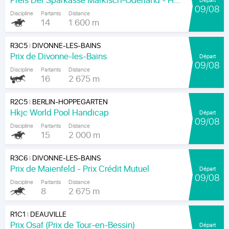
Preis Der Sparkasse Märkisch-Oderland - Hkjc World Pool Trophy
Départ
09/08
Discipline
Partants
Distance
14
1 600 m
R3C5
DIVONNE-LES-BAINS
|
Prix de Divonne-les-Bains
Départ
09/08
Discipline
Partants
Distance
16
2 675 m
R2C5
BERLIN-HOPPEGARTEN
|
Hkjc World Pool Handicap
Départ
09/08
Discipline
Partants
Distance
15
2 000 m
R3C6
DIVONNE-LES-BAINS
|
Prix de Maienfeld - Prix Crédit Mutuel
Départ
09/08
Discipline
Partants
Distance
8
2 675 m
R1C1
DEAUVILLE
|
Prix Osaf (Prix de Tour-en-Bessin)
Départ