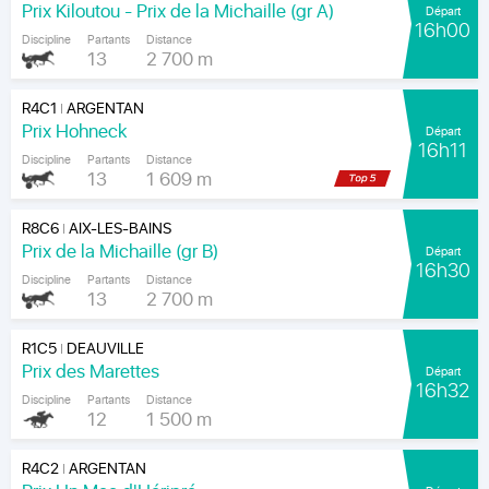
Prix Kiloutou - Prix de la Michaille (gr A)
Départ
16h00
Discipline
Partants
Distance
13
2 700 m
R4C1
ARGENTAN
|
Prix Hohneck
Départ
16h11
Discipline
Partants
Distance
13
1 609 m
R8C6
AIX-LES-BAINS
|
Prix de la Michaille (gr B)
Départ
16h30
Discipline
Partants
Distance
13
2 700 m
R1C5
DEAUVILLE
|
Prix des Marettes
Départ
16h32
Discipline
Partants
Distance
12
1 500 m
R4C2
ARGENTAN
|