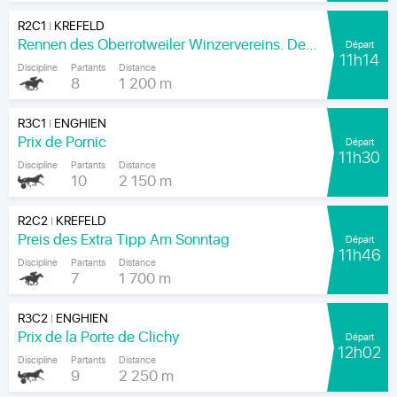
R2C1
KREFELD
|
Rennen des Oberrotweiler Winzervereins. Der Klassiker Am Kaiser.
Départ
11h14
Discipline
Partants
Distance
8
1 200 m
R3C1
ENGHIEN
|
Prix de Pornic
Départ
11h30
Discipline
Partants
Distance
10
2 150 m
R2C2
KREFELD
|
Preis des Extra Tipp Am Sonntag
Départ
11h46
Discipline
Partants
Distance
7
1 700 m
R3C2
ENGHIEN
|
Prix de la Porte de Clichy
Départ
12h02
Discipline
Partants
Distance
9
2 250 m