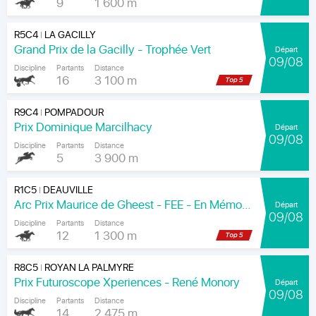
9
1 600 m
R5C4
LA GACILLY
|
Grand Prix de la Gacilly - Trophée Vert
Départ
09/08
Discipline
Partants
Distance
16
3 100 m
R9C4
POMPADOUR
|
Prix Dominique Marcilhacy
Départ
09/08
Discipline
Partants
Distance
5
3 900 m
R1C5
DEAUVILLE
|
Arc Prix Maurice de Gheest - FEE - En Mémoire de Louis Romanet
Départ
09/08
Discipline
Partants
Distance
12
1 300 m
R8C5
ROYAN LA PALMYRE
|
Prix Futuroscope Xperiences - René Monory
Départ
09/08
Discipline
Partants
Distance
14
2 475 m