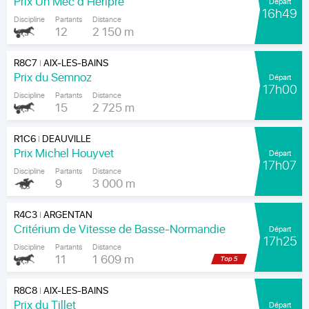
Prix Un Mec d'Héripré
Départ
16h49
Discipline
Partants
Distance
12
2 150 m
R8C7
AIX-LES-BAINS
|
Prix du Semnoz
Départ
17h00
Discipline
Partants
Distance
15
2 725 m
R1C6
DEAUVILLE
|
Prix Michel Houyvet
Départ
17h07
Discipline
Partants
Distance
9
3 000 m
R4C3
ARGENTAN
|
Critérium de Vitesse de Basse-Normandie
Départ
17h25
Discipline
Partants
Distance
11
1 609 m
R8C8
AIX-LES-BAINS
|
Prix du Tillet
Départ