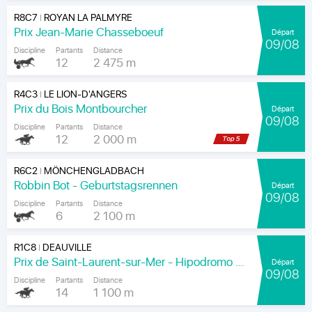
R8C7
ROYAN LA PALMYRE
|
Prix Jean-Marie Chasseboeuf
Départ
09/08
Discipline
Partants
Distance
12
2 475 m
R4C3
LE LION-D'ANGERS
|
Prix du Bois Montbourcher
Départ
09/08
Discipline
Partants
Distance
12
2 000 m
R6C2
MÖNCHENGLADBACH
|
Robbin Bot - Geburtstagsrennen
Départ
09/08
Discipline
Partants
Distance
6
2 100 m
R1C8
DEAUVILLE
|
Prix de Saint-Laurent-sur-Mer - Hipodromo de Maronas
Départ
09/08
Discipline
Partants
Distance
14
1 100 m