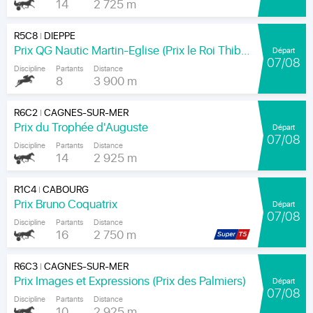
14
2 725 m
R5C8
DIEPPE
|
Prix QG Nautic Martin-Eglise (Prix le Roi Thibault)
Départ
07/08
Discipline
Partants
Distance
8
3 900 m
R6C2
CAGNES-SUR-MER
|
Prix du Trophée d'Auguste
Départ
07/08
Discipline
Partants
Distance
14
2 925 m
R1C4
CABOURG
|
Prix Bruno Coquatrix
Départ
07/08
Discipline
Partants
Distance
16
2 750 m
R6C3
CAGNES-SUR-MER
|
Prix Images et Expressions (Prix des Palmiers)
Départ
07/08
Discipline
Partants
Distance
10
2 925 m