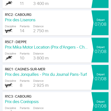
11
3 400 m
R1C2
CABOURG
|
Prix des Liserons
Départ
07/08
Discipline
Partants
Distance
14
2 750 m
R5C7
DIEPPE
|
Prix Mika Motor Location (Prix d'Angers - Chamionnat Paris-Turf des Apprentis-Jeunes-Jockeys)
Départ
07/08
Discipline
Partants
Distance
10
3 800 m
R6C1
CAGNES-SUR-MER
|
Prix des Jonquilles - Prix du Journal Paris-Turf
Départ
07/08
Discipline
Partants
Distance
8
2 925 m
R1C3
CABOURG
|
Prix des Coréopsis
Départ
07/08
Discipline
Partants
Distance