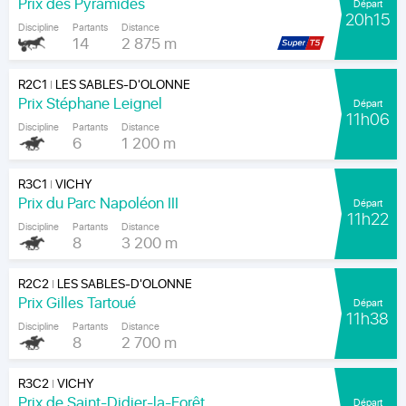
Prix des Pyramides
Départ
20h15
Discipline
Partants
Distance
14
2 875 m
R2C1
LES SABLES-D'OLONNE
|
Prix Stéphane Leignel
Départ
11h06
Discipline
Partants
Distance
6
1 200 m
R3C1
VICHY
|
Prix du Parc Napoléon III
Départ
11h22
Discipline
Partants
Distance
8
3 200 m
R2C2
LES SABLES-D'OLONNE
|
Prix Gilles Tartoué
Départ
11h38
Discipline
Partants
Distance
8
2 700 m
R3C2
VICHY
|
Prix de Saint-Didier-la-Forêt
Départ