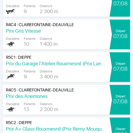
07/08
Discipline
Partants
Distance
9
2 300 m
R4C4
CLAIREFONTAINE-DEAUVILLE
|
Prix Gris Vitesse
Départ
07/08
Discipline
Partants
Distance
10
1 400 m
R5C1
DIEPPE
|
Prix du Garage l'Atelier Rouxmesnil (Prix Lands End)
Départ
07/08
Discipline
Partants
Distance
9
3 400 m
R4C5
CLAIREFONTAINE-DEAUVILLE
|
Prix des Anemones
Départ
07/08
Discipline
Partants
Distance
13
2 200 m
R5C2
DIEPPE
|
Prix A+ Glass Rouxmesnil (Prix Remy Mouquet)
Départ