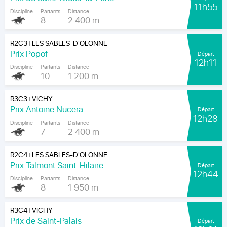
11h55
Discipline
Partants
Distance
8
2 400 m
R2C3
LES SABLES-D'OLONNE
|
Prix Popof
Départ
12h11
Discipline
Partants
Distance
10
1 200 m
R3C3
VICHY
|
Prix Antoine Nucera
Départ
12h28
Discipline
Partants
Distance
7
2 400 m
R2C4
LES SABLES-D'OLONNE
|
Prix Talmont Saint-Hilaire
Départ
12h44
Discipline
Partants
Distance
8
1 950 m
R3C4
VICHY
|
Prix de Saint-Palais
Départ