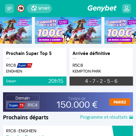
SPORT
Prochain Super Top 5
Arrivée définitive
R1C8
R5C8
ENGHIEN
KEMPTON PARK
20h15
4 - 7 - 2 - 5 - 6
Départ :
Demain
Tirelire de
150.000 €
PARIEZ
R1C4
Prochains départs
Programme et résultats
R1C8
ENGHIEN
|