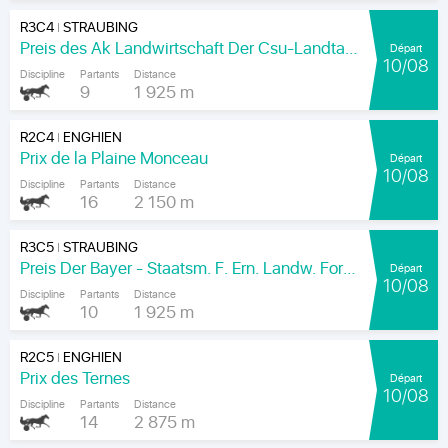
R3C4
STRAUBING
|
Preis des Ak Landwirtschaft Der Csu-Landtagsfraktion
Départ
10/08
Discipline
Partants
Distance
9
1 925 m
R2C4
ENGHIEN
|
Prix de la Plaine Monceau
Départ
10/08
Discipline
Partants
Distance
16
2 150 m
R3C5
STRAUBING
|
Preis Der Bayer - Staatsm. F. Ern. Landw. Forsten Und Tourism
Départ
10/08
Discipline
Partants
Distance
10
1 925 m
R2C5
ENGHIEN
|
Prix des Ternes
Départ
10/08
Discipline
Partants
Distance
14
2 875 m