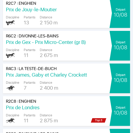
R2C7
ENGHIEN
|
Prix de Jouy-le-Moutier
Départ
10/08
Discipline
Partants
Distance
13
2 150 m
R6C2
DIVONNE-LES-BAINS
|
Prix de Gex - Prix Micro-Center (gr B)
Départ
10/08
Discipline
Partants
Distance
11
2 675 m
R4C3
LA TESTE-DE-BUCH
|
Prix James, Gaby et Charley Crockett
Départ
10/08
Discipline
Partants
Distance
7
2 400 m
R2C8
ENGHIEN
|
Prix de Londres
Départ
10/08
Discipline
Partants
Distance
11
2 875 m