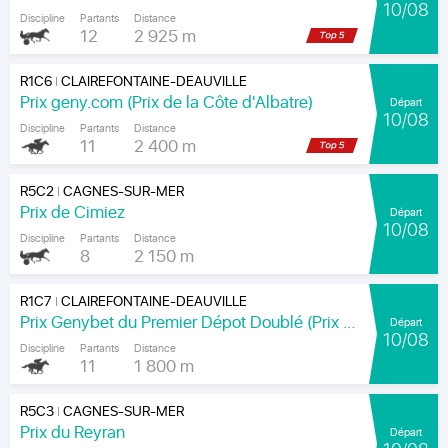
10/08
Discipline
Partants
Distance
12
2 925 m
R1C6
CLAIREFONTAINE-DEAUVILLE
|
Prix geny.com (Prix de la Côte d'Albatre)
Départ
10/08
Discipline
Partants
Distance
11
2 400 m
R5C2
CAGNES-SUR-MER
|
Prix de Cimiez
Départ
10/08
Discipline
Partants
Distance
8
2 150 m
R1C7
CLAIREFONTAINE-DEAUVILLE
|
Prix Genybet du Premier Dépot Doublé (Prix The Wonder)
Départ
10/08
Discipline
Partants
Distance
11
1 800 m
R5C3
CAGNES-SUR-MER
|
Prix du Reyran
Départ