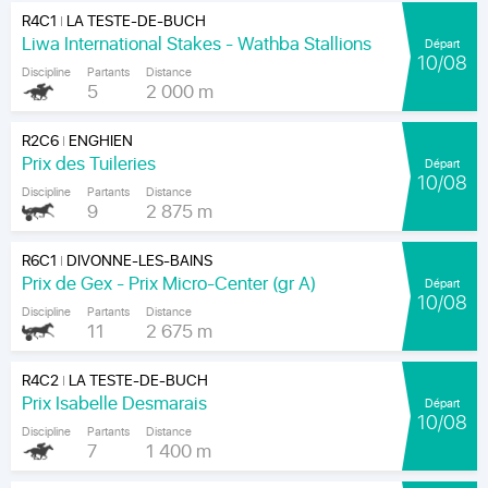
R4C1
LA TESTE-DE-BUCH
|
Liwa International Stakes - Wathba Stallions
Départ
10/08
Discipline
Partants
Distance
5
2 000 m
R2C6
ENGHIEN
|
Prix des Tuileries
Départ
10/08
Discipline
Partants
Distance
9
2 875 m
R6C1
DIVONNE-LES-BAINS
|
Prix de Gex - Prix Micro-Center (gr A)
Départ
10/08
Discipline
Partants
Distance
11
2 675 m
R4C2
LA TESTE-DE-BUCH
|
Prix Isabelle Desmarais
Départ
10/08
Discipline
Partants
Distance
7
1 400 m