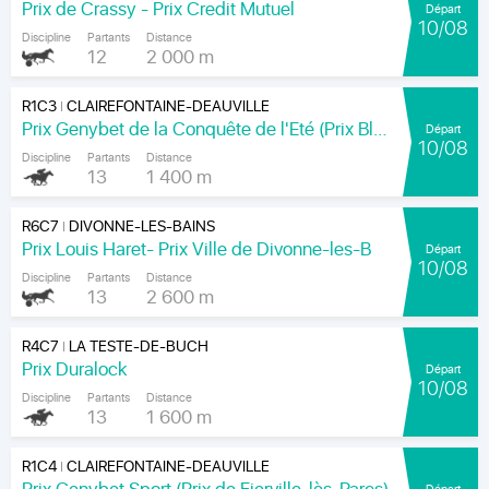
Prix de Crassy - Prix Credit Mutuel
Départ
10/08
Discipline
Partants
Distance
12
2 000 m
R1C3
CLAIREFONTAINE-DEAUVILLE
|
Prix Genybet de la Conquête de l'Eté (Prix Blangy-le-Château)
Départ
10/08
Discipline
Partants
Distance
13
1 400 m
R6C7
DIVONNE-LES-BAINS
|
Prix Louis Haret- Prix Ville de Divonne-les-B
Départ
10/08
Discipline
Partants
Distance
13
2 600 m
R4C7
LA TESTE-DE-BUCH
|
Prix Duralock
Départ
10/08
Discipline
Partants
Distance
13
1 600 m
R1C4
CLAIREFONTAINE-DEAUVILLE
|