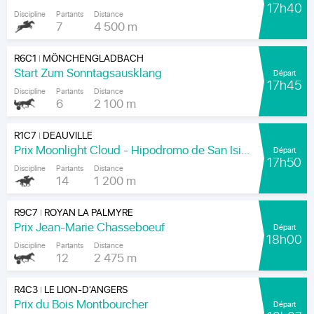
17h40
Discipline
Partants
Distance
7
4 500 m
R6C1
MÖNCHENGLADBACH
|
Start Zum Sonntagsausklang
Départ
17h45
Discipline
Partants
Distance
6
2 100 m
R1C7
DEAUVILLE
|
Prix Moonlight Cloud - Hipodromo de San Isidro
Départ
17h50
Discipline
Partants
Distance
14
1 200 m
R9C7
ROYAN LA PALMYRE
|
Prix Jean-Marie Chasseboeuf
Départ
18h00
Discipline
Partants
Distance
12
2 475 m
R4C3
LE LION-D'ANGERS
|
Prix du Bois Montbourcher
Départ