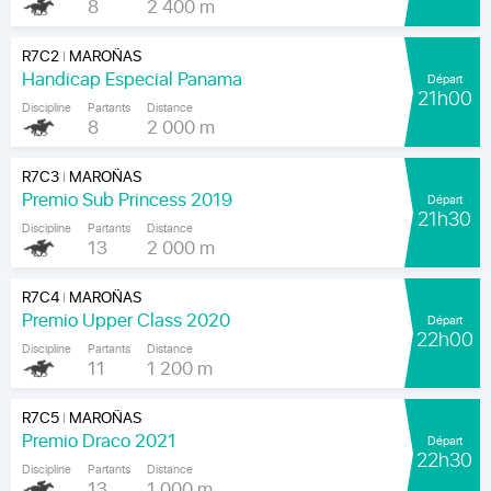
8
2 400 m
R7C2
MAROÑAS
|
Handicap Especial Panama
Départ
21h00
Discipline
Partants
Distance
8
2 000 m
R7C3
MAROÑAS
|
Premio Sub Princess 2019
Départ
21h30
Discipline
Partants
Distance
13
2 000 m
R7C4
MAROÑAS
|
Premio Upper Class 2020
Départ
22h00
Discipline
Partants
Distance
11
1 200 m
R7C5
MAROÑAS
|
Premio Draco 2021
Départ
22h30
Discipline
Partants
Distance
13
1 000 m