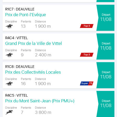
R1C7
DEAUVILLE
|
Prix de Pont-l'Evêque
Départ
11/08
Discipline
Partants
Distance
13
1 900 m
R4C4
VITTEL
|
Grand Prix de la Ville de Vittel
Départ
11/08
Discipline
Partants
Distance
9
2 400 m
R1C8
DEAUVILLE
|
Prix des Collectivités Locales
Départ
11/08
Discipline
Partants
Distance
16
1 900 m
R4C5
VITTEL
|
Prix du Mont Saint-Jean (Prix PMU+)
Départ
11/08
Discipline
Partants
Distance
7
3 800 m