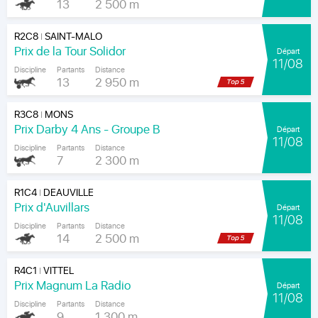
13
2 500 m
R2C8
SAINT-MALO
|
Prix de la Tour Solidor
Départ
11/08
Discipline
Partants
Distance
13
2 950 m
R3C8
MONS
|
Prix Darby 4 Ans - Groupe B
Départ
11/08
Discipline
Partants
Distance
7
2 300 m
R1C4
DEAUVILLE
|
Prix d'Auvillars
Départ
11/08
Discipline
Partants
Distance
14
2 500 m
R4C1
VITTEL
|
Prix Magnum La Radio
Départ
11/08
Discipline
Partants
Distance
9
1 300 m