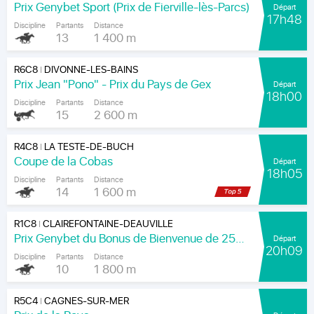
Prix Genybet Sport (Prix de Fierville-lès-Parcs)
Départ
17h48
Discipline
Partants
Distance
13
1 400 m
R6C8
DIVONNE-LES-BAINS
|
Prix Jean "Pono" - Prix du Pays de Gex
Départ
18h00
Discipline
Partants
Distance
15
2 600 m
R4C8
LA TESTE-DE-BUCH
|
Coupe de la Cobas
Départ
18h05
Discipline
Partants
Distance
14
1 600 m
R1C8
CLAIREFONTAINE-DEAUVILLE
|
Prix Genybet du Bonus de Bienvenue de 250 Euros (Prix Ramsin)
Départ
20h09
Discipline
Partants
Distance
10
1 800 m
R5C4
CAGNES-SUR-MER
|