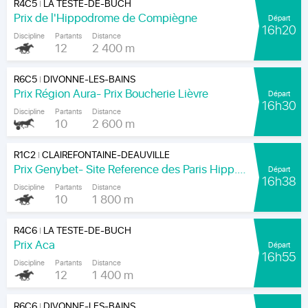
R4C5
LA TESTE-DE-BUCH
|
Prix de l'Hippodrome de Compiègne
Départ
16h20
Discipline
Partants
Distance
12
2 400 m
R6C5
DIVONNE-LES-BAINS
|
Prix Région Aura- Prix Boucherie Lièvre
Départ
16h30
Discipline
Partants
Distance
10
2 600 m
R1C2
CLAIREFONTAINE-DEAUVILLE
|
Prix Genybet- Site Reference des Paris Hipp.(px du Domaine du H. Bois)
Départ
16h38
Discipline
Partants
Distance
10
1 800 m
R4C6
LA TESTE-DE-BUCH
|
Prix Aca
Départ
16h55
Discipline
Partants
Distance
12
1 400 m
R6C6
DIVONNE-LES-BAINS
|