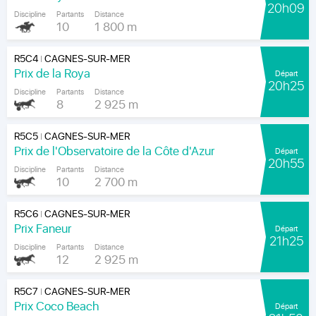
20h09
Discipline
Partants
Distance
10
1 800 m
R5C4
CAGNES-SUR-MER
|
Prix de la Roya
Départ
20h25
Discipline
Partants
Distance
8
2 925 m
R5C5
CAGNES-SUR-MER
|
Prix de l'Observatoire de la Côte d'Azur
Départ
20h55
Discipline
Partants
Distance
10
2 700 m
R5C6
CAGNES-SUR-MER
|
Prix Faneur
Départ
21h25
Discipline
Partants
Distance
12
2 925 m
R5C7
CAGNES-SUR-MER
|
Prix Coco Beach
Départ