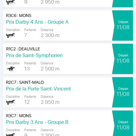
9
2 950 m
R3C6
MONS
|
Prix Darby 4 Ans - Groupe A
Départ
11/08
Discipline
Partants
Distance
7
2 300 m
R1C2
DEAUVILLE
|
Prix de Saint-Symphorien
Départ
11/08
Discipline
Partants
Distance
13
2 500 m
R2C7
SAINT-MALO
|
Prix de la Porte Saint-Vincent
Départ
11/08
Discipline
Partants
Distance
12
2 950 m
R3C7
MONS
|
Prix Darby 3 Ans - Groupe B
Départ
11/08
Discipline
Partants
Distance
9
2 300 m