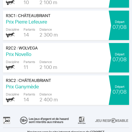
10
2 100 m
R3C1
CHÂTEAUBRIANT
|
Prix Pierre Lefeuvre
Départ
07/08
Discipline
Partants
Distance
14
2 300 m
R2C2
WOLVEGA
|
Prix Novello
Départ
07/08
Discipline
Partants
Distance
11
2 100 m
R3C2
CHÂTEAUBRIANT
|
Prix Ganymède
Départ
07/08
Discipline
Partants
Distance
14
2 400 m