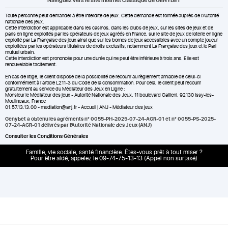
Naviguez vers le site internet classique de GENYBET
Toute personne peut demander à être interdite de jeux. Cette demande est formée auprès de l'Autorité
nationale des jeux.
Cette interdiction est applicable dans les casinos, dans les clubs de jeux, sur les sites de jeux et de
paris en ligne exploités par les opérateurs de jeux agréés en France, sur le site de jeux de loterie en ligne
exploité par La Française des jeux ainsi que sur les bornes de jeux accessibles avec un compte joueur
exploitées par les opérateurs titulaires de droits exclusifs, notamment La Française des jeux et le Pari
mutuel urbain.
Cette interdiction est prononcée pour une durée qui ne peut être inférieure à trois ans. Elle est
renouvelable tacitement.
En cas de litige, le client dispose de la possibilité de recourir au règlement amiable de celui-ci
conformément à l’article L211-3 du Code de la consommation. Pour cela, le client peut recourir
gratuitement au service du Médiateur des Jeux en Ligne :
Monsieur le Médiateur des jeux - Autorité Nationale des Jeux, 11 boulevard Gallieni, 92130 Issy-les-
Moulineaux, France
01.57.13.13.00 - mediation@anj.fr -
Accueil | ANJ - Médiateur des jeux
Genybet a obtenu les agréments n° 0055-PH-2025-07-24-AGR-01 et n° 0055-PS-2025-
07-24-AGR-01 délivrés par l'Autorité Nationale des Jeux (ANJ)
Consulter les Conditions Générales
Famille, vie sociale, santé financière. Êtes-vous prêt à tout miser ?
Pour être aidé, appelez le 09-74-75-13-13 (Appel non surtaxé)