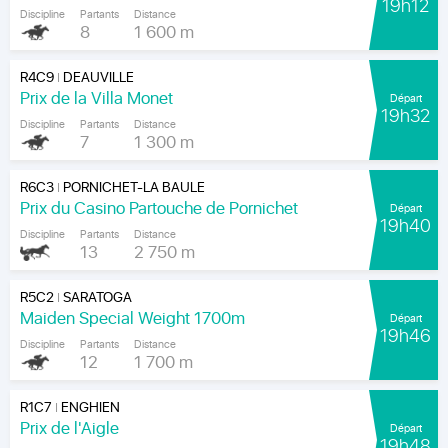
19h12
Discipline
Partants
Distance
8
1 600 m
R4C9
DEAUVILLE
|
Prix de la Villa Monet
Départ
19h32
Discipline
Partants
Distance
7
1 300 m
R6C3
PORNICHET-LA BAULE
|
Prix du Casino Partouche de Pornichet
Départ
19h40
Discipline
Partants
Distance
13
2 750 m
R5C2
SARATOGA
|
Maiden Special Weight 1700m
Départ
19h46
Discipline
Partants
Distance
12
1 700 m
R1C7
ENGHIEN
|
Prix de l'Aigle
Départ
19h48