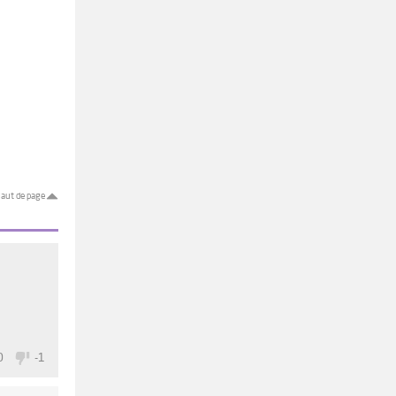
aut de page
0
-1