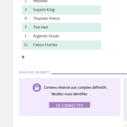
Meowth
2
Superb King
3
Thunder Prince
8
The Heir
5
Argento Ocean
1
Falcon Hunter
11
N
REAGISSEZ EN DIRECT
Contenu réservé aux comptes définitifs
Veuillez vous identifier.
SE CONNECTER