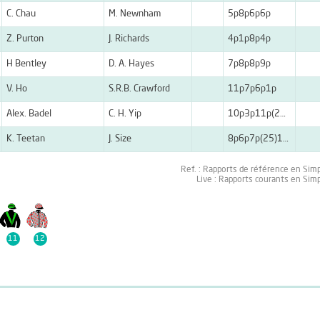
C. Chau
M. Newnham
5p8p6p6p
Z. Purton
J. Richards
4p1p8p4p
H Bentley
D. A. Hayes
7p8p8p9p
V. Ho
S.R.B. Crawford
11p7p6p1p
Alex. Badel
C. H. Yip
10p3p11p(25)7p
K. Teetan
J. Size
8p6p7p(25)10p
Ref. : Rapports de référence en Sim
Live : Rapports courants en Sim
11
12