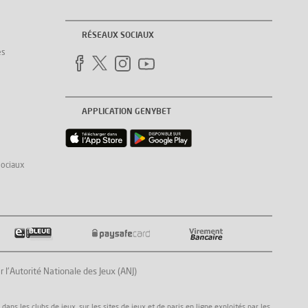
RÉSEAUX SOCIAUX
es
APPLICATION GENYBET
sociaux
Autorité Nationale des Jeux (ANJ)
ns les clubs de jeux, sur les sites de jeux et de paris en ligne exploités par les