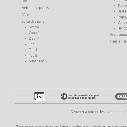
Footba
Live
Tenni
Meilleurs rapports
Basket
Géant
Rugb
Guide des paris
Volley
Simple
Handb
Couplé
Programm
2 sur 4
Paris en di
Trio
Top 4
Top 5
Super Top 5
Genybet a obtenu les agréments n
Toute personne peut demander à être interdite de jeux. Cette demande est formée a