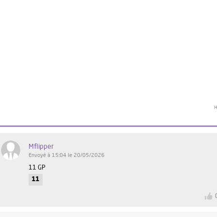
H
Mflipper
Envoyé à 15:04 le 20/05/2026
11 GP
11