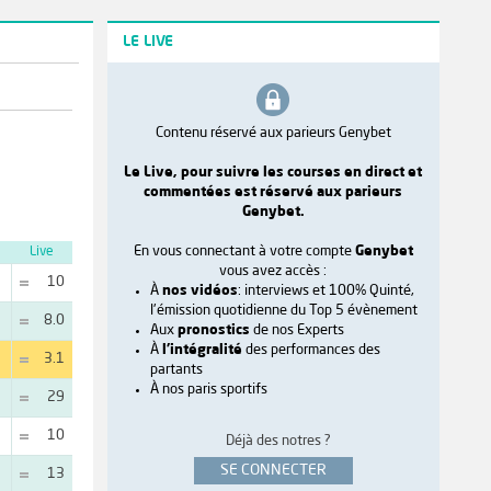
LE LIVE
Contenu réservé aux parieurs Genybet
Le Live, pour suivre les courses en direct et
commentées est réservé aux parieurs
Genybet.
En vous connectant à votre compte
Genybet
Live
vous avez accès :
10
À
nos vidéos
: interviews et 100% Quinté,
l'émission quotidienne du Top 5 évènement
8.0
Aux
pronostics
de nos Experts
À
l'intégralité
des performances des
3.1
partants
À nos paris sportifs
29
10
Déjà des notres ?
SE CONNECTER
13