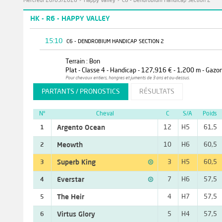
Mercredi 20/05/2026
>
Happy Valley
>
C6 - Dendrobium Handicap Section 2
HK - R6 - HAPPY VALLEY
15:10
C6 - DENDROBIUM HANDICAP SECTION 2
Terrain : Bon
Plat - Classe 4 - Handicap - 127,916 € - 1,200 m - Gazon
Pour chevaux entiers, hongres et juments de 3 ans et au-dessus.
PARTANTS / PRONOSTICS
RÉSULTATS
N°
Cheval
C
S/A
Poids
Argento Ocean
12
H5
61,5
1
Meowth
10
H6
60,5
2

Superb King
3
H5
60,5
3

Everstar
7
H6
57,5
4
The Heir
4
H7
57,5
5
Virtus Glory
5
H4
57,5
6