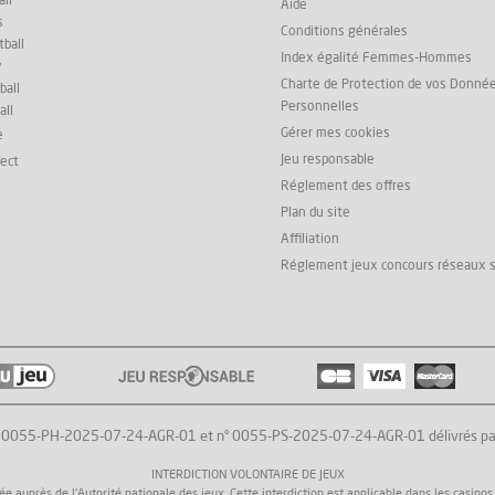
ll
Aide
s
Conditions générales
ball
Index égalité Femmes-Hommes
y
Charte de Protection de vos Donné
ball
Personnelles
all
Gérer mes cookies
e
Jeu responsable
rect
Réglement des offres
Plan du site
Affiliation
Réglement jeux concours réseaux 
° 0055-PH-2025-07-24-AGR-01 et n° 0055-PS-2025-07-24-AGR-01 délivrés par l'
INTERDICTION VOLONTAIRE DE JEUX
uprès de l'Autorité nationale des jeux. Cette interdiction est applicable dans les casinos, da