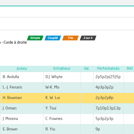
 - Corde à droite
Jockey
Entraîneur
Val.
Performances
Réf.
B. Avdulla
D.J. Whyte
2p5p2p(25)5p
L.-J. Ferraris
W-K. Mo
4p3p3p2p
H. Bowman
K. W. Lui
2p3p2p8p
J. Orman
Y. Tsui
7p10p13p13p
J. Moreira
C. Fownes
5p3p2p3p
E. Brown
R. Yiu
9p