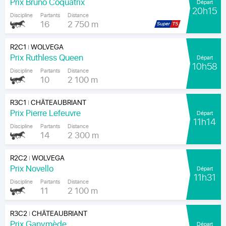
Prix Bruno Coquatrix
Départ
20h15
Discipline
Partants
Distance
16
2 750 m
R2C1
WOLVEGA
|
Prix Ruthless Queen
Départ
10h58
Discipline
Partants
Distance
10
2 100 m
R3C1
CHÂTEAUBRIANT
|
Prix Pierre Lefeuvre
Départ
11h14
Discipline
Partants
Distance
14
2 300 m
R2C2
WOLVEGA
|
Prix Novello
Départ
11h31
Discipline
Partants
Distance
11
2 100 m
R3C2
CHÂTEAUBRIANT
|
Prix Ganymède
Départ