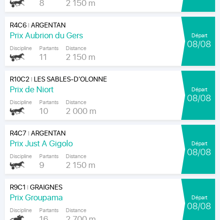
8
2 150 m
R4C6
ARGENTAN
|
Prix Aubrion du Gers
Départ
08/08
Discipline
Partants
Distance
11
2 150 m
R10C2
LES SABLES-D'OLONNE
|
Prix de Niort
Départ
08/08
Discipline
Partants
Distance
10
2 000 m
R4C7
ARGENTAN
|
Prix Just A Gigolo
Départ
08/08
Discipline
Partants
Distance
9
2 150 m
R9C1
GRAIGNES
|
Prix Groupama
Départ
08/08
Discipline
Partants
Distance
16
2 700 m