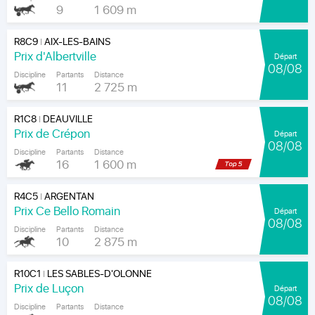
9
1 609 m
R8C9
AIX-LES-BAINS
|
Prix d'Albertville
Départ
08/08
Discipline
Partants
Distance
11
2 725 m
R1C8
DEAUVILLE
|
Prix de Crépon
Départ
08/08
Discipline
Partants
Distance
16
1 600 m
R4C5
ARGENTAN
|
Prix Ce Bello Romain
Départ
08/08
Discipline
Partants
Distance
10
2 875 m
R10C1
LES SABLES-D'OLONNE
|
Prix de Luçon
Départ
08/08
Discipline
Partants
Distance