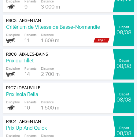
Discipline
Partants
Distance
9
3 000 m
R4C3
ARGENTAN
|
Critérium de Vitesse de Basse-Normandie
Départ
08/08
Discipline
Partants
Distance
11
1 609 m
R8C8
AIX-LES-BAINS
|
Prix du Tillet
Départ
08/08
Discipline
Partants
Distance
14
2 700 m
R1C7
DEAUVILLE
|
Prix Isola Bella
Départ
08/08
Discipline
Partants
Distance
10
1 500 m
R4C4
ARGENTAN
|
Prix Up And Quick
Départ
08/08
Discipline
Partants
Distance