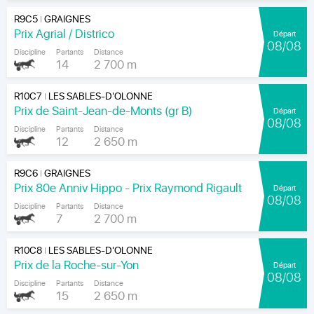
R9C5
GRAIGNES
|
Prix Agrial / Districo
Départ
08/08
Discipline
Partants
Distance
14
2 700 m
R10C7
LES SABLES-D'OLONNE
|
Prix de Saint-Jean-de-Monts (gr B)
Départ
08/08
Discipline
Partants
Distance
12
2 650 m
R9C6
GRAIGNES
|
Prix 80e Anniv Hippo - Prix Raymond Rigault
Départ
08/08
Discipline
Partants
Distance
7
2 700 m
R10C8
LES SABLES-D'OLONNE
|
Prix de la Roche-sur-Yon
Départ
08/08
Discipline
Partants
Distance
15
2 650 m