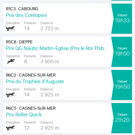
R1C3
CABOURG
|
Prix des Coréopsis
Départ
19h33
Discipline
Partants
Distance
14
2 725 m
R5C8
DIEPPE
|
Prix QG Nautic Martin-Eglise (Prix le Roi Thibault)
Départ
19h50
Discipline
Partants
Distance
8
3 900 m
R6C2
CAGNES-SUR-MER
|
Prix du Trophée d'Auguste
Départ
19h50
Discipline
Partants
Distance
14
2 925 m
R6C5
CAGNES-SUR-MER
|
Prix Roller Quick
Départ
21h20
Discipline
Partants
Distance
12
2 925 m