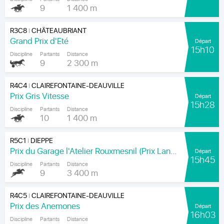
9
1 400 m
R3C8
CHÂTEAUBRIANT
|
Grand Prix d'Eté
Départ
15h10
Discipline
Partants
Distance
9
2 300 m
R4C4
CLAIREFONTAINE-DEAUVILLE
|
Prix Gris Vitesse
Départ
15h28
Discipline
Partants
Distance
10
1 400 m
R5C1
DIEPPE
|
Prix du Garage l'Atelier Rouxmesnil (Prix Lands End)
Départ
15h45
Discipline
Partants
Distance
9
3 400 m
R4C5
CLAIREFONTAINE-DEAUVILLE
|
Prix des Anemones
Départ
16h03
Discipline
Partants
Distance