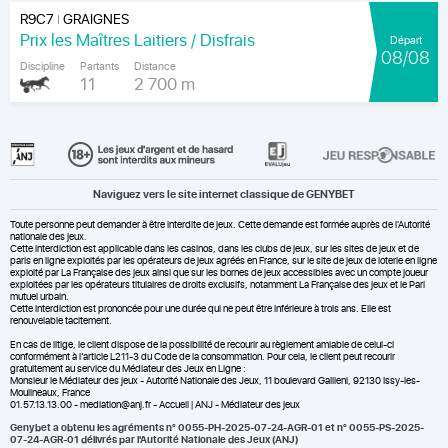
R9C7
GRAIGNES
|
Prix les Maîtres Laitiers / Disfrais
Départ
08/08
Discipline
Partants
Distance
11
2 700 m
Naviguez vers le site internet classique de GENYBET
Toute personne peut demander à être interdite de jeux. Cette demande est formée auprès de l'Autorité
nationale des jeux.
Cette interdiction est applicable dans les casinos, dans les clubs de jeux, sur les sites de jeux et de
paris en ligne exploités par les opérateurs de jeux agréés en France, sur le site de jeux de loterie en ligne
exploité par La Française des jeux ainsi que sur les bornes de jeux accessibles avec un compte joueur
exploitées par les opérateurs titulaires de droits exclusifs, notamment La Française des jeux et le Pari
mutuel urbain.
Cette interdiction est prononcée pour une durée qui ne peut être inférieure à trois ans. Elle est
renouvelable tacitement.
En cas de litige, le client dispose de la possibilité de recourir au règlement amiable de celui-ci
conformément à l’article L211-3 du Code de la consommation. Pour cela, le client peut recourir
gratuitement au service du Médiateur des Jeux en Ligne :
Monsieur le Médiateur des jeux - Autorité Nationale des Jeux, 11 boulevard Gallieni, 92130 Issy-les-
Moulineaux, France
01.57.13.13.00 - mediation@anj.fr -
Accueil | ANJ - Médiateur des jeux
Genybet a obtenu les agréments n° 0055-PH-2025-07-24-AGR-01 et n° 0055-PS-2025-
07-24-AGR-01 délivrés par l'Autorité Nationale des Jeux (ANJ)