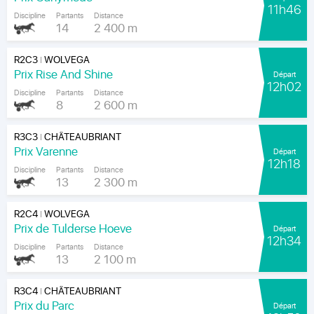
11h46
Discipline
Partants
Distance
14
2 400 m
R2C3
WOLVEGA
|
Prix Rise And Shine
Départ
12h02
Discipline
Partants
Distance
8
2 600 m
R3C3
CHÂTEAUBRIANT
|
Prix Varenne
Départ
12h18
Discipline
Partants
Distance
13
2 300 m
R2C4
WOLVEGA
|
Prix de Tulderse Hoeve
Départ
12h34
Discipline
Partants
Distance
13
2 100 m
R3C4
CHÂTEAUBRIANT
|
Prix du Parc
Départ