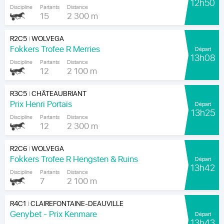
12h50
Discipline
Partants
Distance
15
2 300 m
R2C5
WOLVEGA
|
Fokkers Trofee R Merries
Départ
13h08
Discipline
Partants
Distance
12
2 100 m
R3C5
CHÂTEAUBRIANT
|
Prix Henri Portais
Départ
13h25
Discipline
Partants
Distance
12
2 300 m
R2C6
WOLVEGA
|
Fokkers Trofee R Hengsten & Ruins
Départ
13h42
Discipline
Partants
Distance
7
2 100 m
R4C1
CLAIREFONTAINE-DEAUVILLE
|
Genybet - Prix Kenmare
Départ
13h43