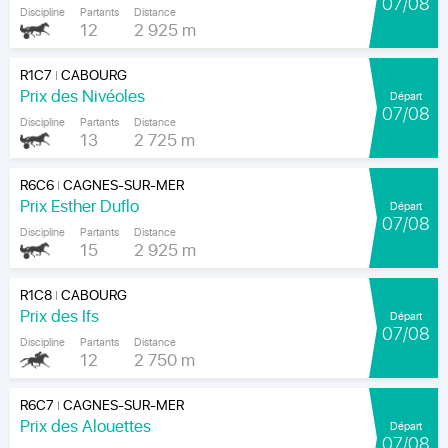
07/08
Discipline
Partants
Distance
12
2 925 m
R1C7
CABOURG
|
Prix des Nivéoles
Départ
07/08
Discipline
Partants
Distance
13
2 725 m
R6C6
CAGNES-SUR-MER
|
Prix Esther Duflo
Départ
07/08
Discipline
Partants
Distance
15
2 925 m
R1C8
CABOURG
|
Prix des Ifs
Départ
07/08
Discipline
Partants
Distance
12
2 750 m
R6C7
CAGNES-SUR-MER
|
Prix des Alouettes
Départ
07/08