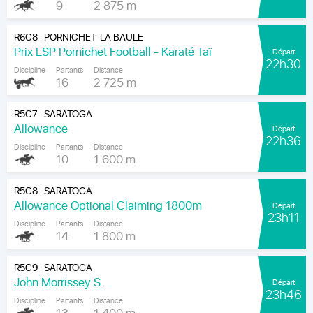
9
2 875 m
R6C8
PORNICHET-LA BAULE
|
Prix ESP Pornichet Football - Karaté Taï
Départ
22h30
Discipline
Partants
Distance
16
2 725 m
R5C7
SARATOGA
|
Allowance
Départ
22h36
Discipline
Partants
Distance
10
1 600 m
R5C8
SARATOGA
|
Allowance Optional Claiming 1800m
Départ
23h11
Discipline
Partants
Distance
14
1 800 m
R5C9
SARATOGA
|
John Morrissey S.
Départ
23h46
Discipline
Partants
Distance