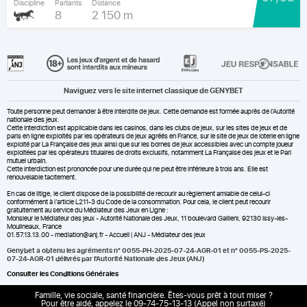
Discipline
Partants
Distance
8
2 150 m
Naviguez vers le site internet classique de GENYBET
Toute personne peut demander à être interdite de jeux. Cette demande est formée auprès de l'Autorité
nationale des jeux.
Cette interdiction est applicable dans les casinos, dans les clubs de jeux, sur les sites de jeux et de
paris en ligne exploités par les opérateurs de jeux agréés en France, sur le site de jeux de loterie en ligne
exploité par La Française des jeux ainsi que sur les bornes de jeux accessibles avec un compte joueur
exploitées par les opérateurs titulaires de droits exclusifs, notamment La Française des jeux et le Pari
mutuel urbain.
Cette interdiction est prononcée pour une durée qui ne peut être inférieure à trois ans. Elle est
renouvelable tacitement.
En cas de litige, le client dispose de la possibilité de recourir au règlement amiable de celui-ci
conformément à l’article L211-3 du Code de la consommation. Pour cela, le client peut recourir
gratuitement au service du Médiateur des Jeux en Ligne :
Monsieur le Médiateur des jeux - Autorité Nationale des Jeux, 11 boulevard Gallieni, 92130 Issy-les-
Moulineaux, France
01.57.13.13.00 - mediation@anj.fr -
Accueil | ANJ - Médiateur des jeux
Genybet a obtenu les agréments n° 0055-PH-2025-07-24-AGR-01 et n° 0055-PS-2025-
07-24-AGR-01 délivrés par l'Autorité Nationale des Jeux (ANJ)
Consulter les Conditions Générales
Famille, vie sociale, santé financière. Êtes-vous prêt à tout miser ?
Pour être aidé, appelez le 09-74-75-13-13 (Appel non surtaxé)