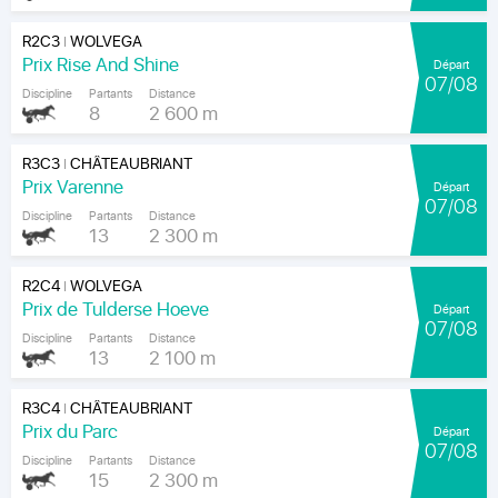
R2C3
WOLVEGA
|
Prix Rise And Shine
Départ
07/08
Discipline
Partants
Distance
8
2 600 m
R3C3
CHÂTEAUBRIANT
|
Prix Varenne
Départ
07/08
Discipline
Partants
Distance
13
2 300 m
R2C4
WOLVEGA
|
Prix de Tulderse Hoeve
Départ
07/08
Discipline
Partants
Distance
13
2 100 m
R3C4
CHÂTEAUBRIANT
|
Prix du Parc
Départ
07/08
Discipline
Partants
Distance
15
2 300 m