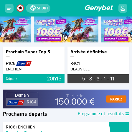
SPORT
Prochain Super Top 5
Arrivée définitive
R1C8
R4C1
ENGHIEN
DEAUVILLE
20h15
5 - 8 - 3 - 1 - 11
Départ :
Demain
Tirelire de
150.000 €
PARIEZ
R1C4
Prochains départs
Programme et résultats
R1C8
ENGHIEN
|