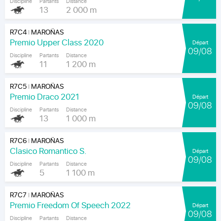
Discipline
Partants
Distance
13
2 000 m
R7C4
MAROÑAS
|
Premio Upper Class 2020
Départ
09/08
Discipline
Partants
Distance
11
1 200 m
R7C5
MAROÑAS
|
Premio Draco 2021
Départ
09/08
Discipline
Partants
Distance
13
1 000 m
R7C6
MAROÑAS
|
Clasico Romantico S.
Départ
09/08
Discipline
Partants
Distance
5
1 100 m
R7C7
MAROÑAS
|
Premio Freedom Of Speech 2022
Départ
09/08
Discipline
Partants
Distance