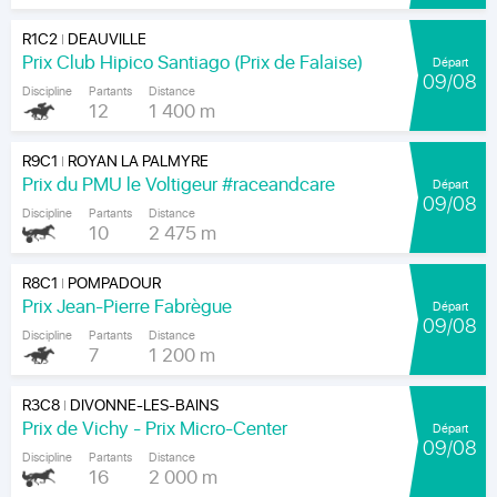
R1C2
DEAUVILLE
|
Prix Club Hipico Santiago (Prix de Falaise)
Départ
09/08
Discipline
Partants
Distance
12
1 400 m
R9C1
ROYAN LA PALMYRE
|
Prix du PMU le Voltigeur #raceandcare
Départ
09/08
Discipline
Partants
Distance
10
2 475 m
R8C1
POMPADOUR
|
Prix Jean-Pierre Fabrègue
Départ
09/08
Discipline
Partants
Distance
7
1 200 m
R3C8
DIVONNE-LES-BAINS
|
Prix de Vichy - Prix Micro-Center
Départ
09/08
Discipline
Partants
Distance
16
2 000 m