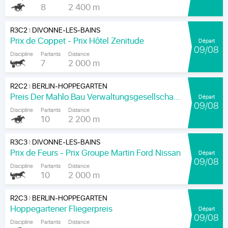
8
2 400 m
R3C2
DIVONNE-LES-BAINS
|
Prix de Coppet - Prix Hôtel Zenitude
Départ
09/08
Discipline
Partants
Distance
7
2 000 m
R2C2
BERLIN-HOPPEGARTEN
|
Preis Der Mahlo Bau Verwaltungsgesellschaft Mbh
Départ
09/08
Discipline
Partants
Distance
10
2 200 m
R3C3
DIVONNE-LES-BAINS
|
Prix de Feurs - Prix Groupe Martin Ford Nissan
Départ
09/08
Discipline
Partants
Distance
10
2 000 m
R2C3
BERLIN-HOPPEGARTEN
|
Hoppegartener Fliegerpreis
Départ
09/08
Discipline
Partants
Distance