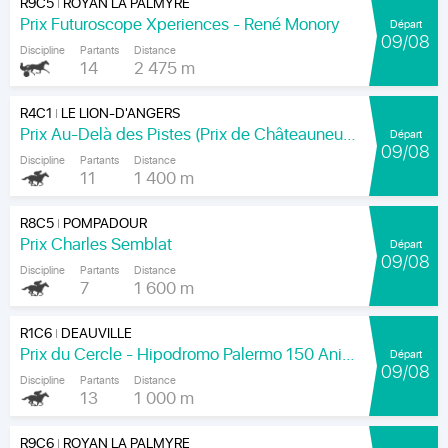
R9C5
ROYAN LA PALMYRE
|
Prix Futuroscope Xperiences - René Monory
Départ
09/08
Discipline
Partants
Distance
14
2 475 m
R4C1
LE LION-D'ANGERS
|
Prix Au-Delà des Pistes (Prix de Châteauneuf-sur-Sarthe)
Départ
09/08
Discipline
Partants
Distance
11
1 400 m
R8C5
POMPADOUR
|
Prix Charles Semblat
Départ
09/08
Discipline
Partants
Distance
7
1 600 m
R1C6
DEAUVILLE
|
Prix du Cercle - Hipodromo Palermo 150 Aniversario
Départ
09/08
Discipline
Partants
Distance
13
1 000 m
R9C6
ROYAN LA PALMYRE
|