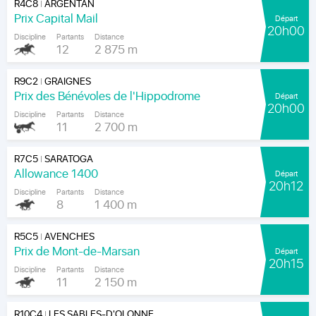
R4C8
ARGENTAN
|
Prix Capital Mail
Départ
20h00
Discipline
Partants
Distance
12
2 875 m
R9C2
GRAIGNES
|
Prix des Bénévoles de l'Hippodrome
Départ
20h00
Discipline
Partants
Distance
11
2 700 m
R7C5
SARATOGA
|
Allowance 1400
Départ
20h12
Discipline
Partants
Distance
8
1 400 m
R5C5
AVENCHES
|
Prix de Mont-de-Marsan
Départ
20h15
Discipline
Partants
Distance
11
2 150 m
R10C4
LES SABLES-D'OLONNE
|