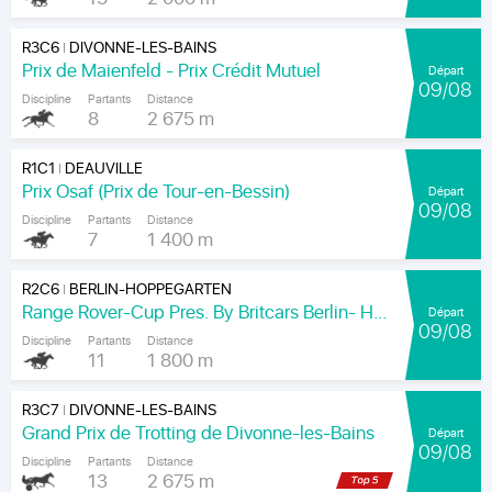
R3C6
DIVONNE-LES-BAINS
|
Prix de Maienfeld - Prix Crédit Mutuel
Départ
09/08
Discipline
Partants
Distance
8
2 675 m
R1C1
DEAUVILLE
|
Prix Osaf (Prix de Tour-en-Bessin)
Départ
09/08
Discipline
Partants
Distance
7
1 400 m
R2C6
BERLIN-HOPPEGARTEN
|
Range Rover-Cup Pres. By Britcars Berlin- Hoppegartener Stutenp.
Départ
09/08
Discipline
Partants
Distance
11
1 800 m
R3C7
DIVONNE-LES-BAINS
|
Grand Prix de Trotting de Divonne-les-Bains
Départ
09/08
Discipline
Partants
Distance
13
2 675 m