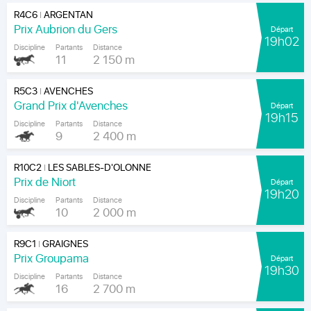
R4C6
ARGENTAN
|
Prix Aubrion du Gers
Départ
19h02
Discipline
Partants
Distance
11
2 150 m
R5C3
AVENCHES
|
Grand Prix d'Avenches
Départ
19h15
Discipline
Partants
Distance
9
2 400 m
R10C2
LES SABLES-D'OLONNE
|
Prix de Niort
Départ
19h20
Discipline
Partants
Distance
10
2 000 m
R9C1
GRAIGNES
|
Prix Groupama
Départ
19h30
Discipline
Partants
Distance
16
2 700 m