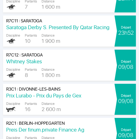
Discipline
Partants
Distance
7
1 600 m
R7C11
SARATOGA
|
Saratoga Derby S. Presented By Qatar Racing
Départ
23h52
Discipline
Partants
Distance
10
1 900 m
R7C12
SARATOGA
|
Whitney Stakes
Départ
09/08
Discipline
Partants
Distance
8
1 800 m
R3C1
DIVONNE-LES-BAINS
|
Prix Lurabo - Prix du Pays de Gex
Départ
09/08
Discipline
Partants
Distance
16
2 600 m
R2C1
BERLIN-HOPPEGARTEN
|
Preis Der finum.private Finance Ag
Départ
09/08
Discipline
Partants
Distance