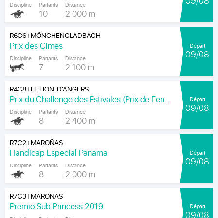
09/08
Discipline
Partants
Distance
10
2 000 m
R6C6
MÖNCHENGLADBACH
|
Prix des Cimes
Départ
09/08
Discipline
Partants
Distance
7
2 100 m
R4C8
LE LION-D'ANGERS
|
Prix du Challenge des Estivales (Prix de Feneu)
Départ
09/08
Discipline
Partants
Distance
8
2 400 m
R7C2
MAROÑAS
|
Handicap Especial Panama
Départ
09/08
Discipline
Partants
Distance
8
2 000 m
R7C3
MAROÑAS
|
Premio Sub Princess 2019
Départ
09/08