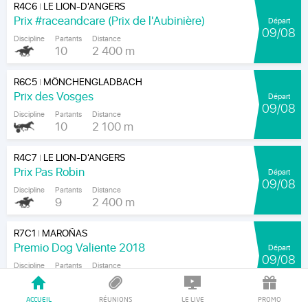
R4C6
LE LION-D'ANGERS
|
Prix #raceandcare (Prix de l'Aubinière)
Départ
09/08
Discipline
Partants
Distance
10
2 400 m
R6C5
MÖNCHENGLADBACH
|
Prix des Vosges
Départ
09/08
Discipline
Partants
Distance
10
2 100 m
R4C7
LE LION-D'ANGERS
|
Prix Pas Robin
Départ
09/08
Discipline
Partants
Distance
9
2 400 m
R7C1
MAROÑAS
|
Premio Dog Valiente 2018
Départ
09/08
Discipline
Partants
Distance
10
2 000 m
ACCUEIL
RÉUNIONS
LE LIVE
PROMO