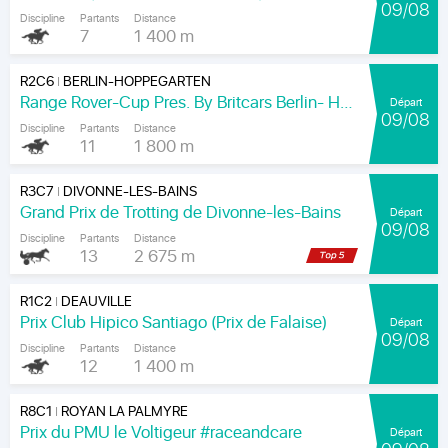
09/08
Discipline
Partants
Distance
7
1 400 m
R2C6
BERLIN-HOPPEGARTEN
|
Range Rover-Cup Pres. By Britcars Berlin- Hoppegartener Stutenp.
Départ
09/08
Discipline
Partants
Distance
11
1 800 m
R3C7
DIVONNE-LES-BAINS
|
Grand Prix de Trotting de Divonne-les-Bains
Départ
09/08
Discipline
Partants
Distance
13
2 675 m
R1C2
DEAUVILLE
|
Prix Club Hipico Santiago (Prix de Falaise)
Départ
09/08
Discipline
Partants
Distance
12
1 400 m
R8C1
ROYAN LA PALMYRE
|
Prix du PMU le Voltigeur #raceandcare
Départ