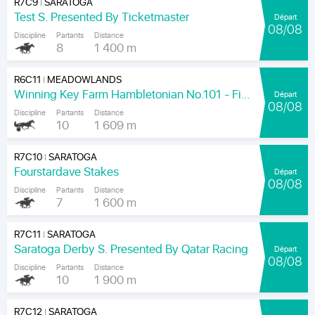
R7C9
SARATOGA
|
Test S. Presented By Ticketmaster
Départ
08/08
Discipline
Partants
Distance
8
1 400 m
R6C11
MEADOWLANDS
|
Winning Key Farm Hambletonian No.101 - Final
Départ
08/08
Discipline
Partants
Distance
10
1 609 m
R7C10
SARATOGA
|
Fourstardave Stakes
Départ
08/08
Discipline
Partants
Distance
7
1 600 m
R7C11
SARATOGA
|
Saratoga Derby S. Presented By Qatar Racing
Départ
08/08
Discipline
Partants
Distance
10
1 900 m
R7C12
SARATOGA
|