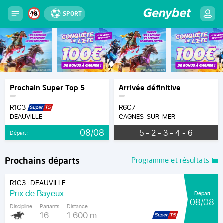
SPORT
Prochain Super Top 5
Arrivée définitive
R1C3
R6C7
DEAUVILLE
CAGNES-SUR-MER
08/08
5 - 2 - 3 - 4 - 6
Départ :
Prochains départs
Programme et résultats
R1C3
DEAUVILLE
|
Prix de Bayeux
Départ
08/08
Discipline
Partants
Distance
16
1 600 m