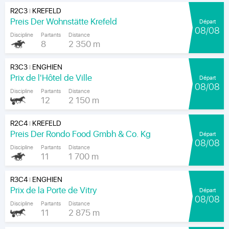
R2C3
KREFELD
|
Preis Der Wohnstätte Krefeld
Départ
08/08
Discipline
Partants
Distance
8
2 350 m
R3C3
ENGHIEN
|
Prix de l'Hôtel de Ville
Départ
08/08
Discipline
Partants
Distance
12
2 150 m
R2C4
KREFELD
|
Preis Der Rondo Food Gmbh & Co. Kg
Départ
08/08
Discipline
Partants
Distance
11
1 700 m
R3C4
ENGHIEN
|
Prix de la Porte de Vitry
Départ
08/08
Discipline
Partants
Distance
11
2 875 m