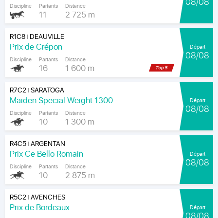
08/08
Discipline
Partants
Distance
11
2 725 m
R1C8
DEAUVILLE
|
Prix de Crépon
Départ
08/08
Discipline
Partants
Distance
16
1 600 m
R7C2
SARATOGA
|
Maiden Special Weight 1300
Départ
08/08
Discipline
Partants
Distance
10
1 300 m
R4C5
ARGENTAN
|
Prix Ce Bello Romain
Départ
08/08
Discipline
Partants
Distance
10
2 875 m
R5C2
AVENCHES
|
Prix de Bordeaux
Départ
08/08