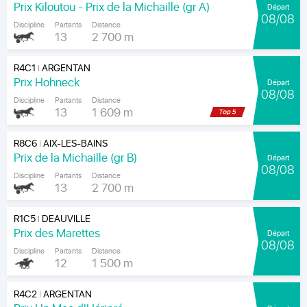
Prix Kiloutou - Prix de la Michaille (gr A)
Départ
08/08
Discipline
Partants
Distance
13
2 700 m
R4C1
ARGENTAN
|
Prix Hohneck
Départ
08/08
Discipline
Partants
Distance
13
1 609 m
R8C6
AIX-LES-BAINS
|
Prix de la Michaille (gr B)
Départ
08/08
Discipline
Partants
Distance
13
2 700 m
R1C5
DEAUVILLE
|
Prix des Marettes
Départ
08/08
Discipline
Partants
Distance
12
1 500 m
R4C2
ARGENTAN
|