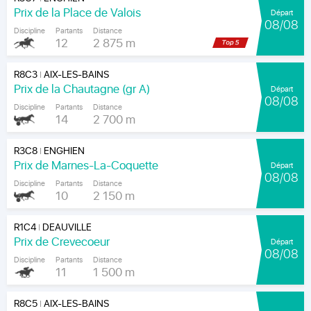
Prix de la Place de Valois
Départ
08/08
Discipline
Partants
Distance
12
2 875 m
R8C3
AIX-LES-BAINS
|
Prix de la Chautagne (gr A)
Départ
08/08
Discipline
Partants
Distance
14
2 700 m
R3C8
ENGHIEN
|
Prix de Marnes-La-Coquette
Départ
08/08
Discipline
Partants
Distance
10
2 150 m
R1C4
DEAUVILLE
|
Prix de Crevecoeur
Départ
08/08
Discipline
Partants
Distance
11
1 500 m
R8C5
AIX-LES-BAINS
|