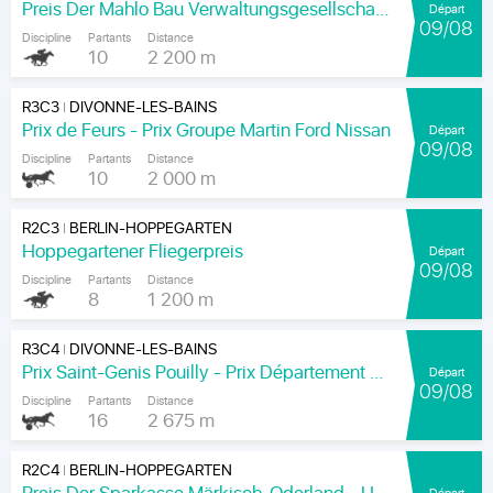
Preis Der Mahlo Bau Verwaltungsgesellschaft Mbh
Départ
09/08
Discipline
Partants
Distance
10
2 200 m
R3C3
DIVONNE-LES-BAINS
|
Prix de Feurs - Prix Groupe Martin Ford Nissan
Départ
09/08
Discipline
Partants
Distance
10
2 000 m
R2C3
BERLIN-HOPPEGARTEN
|
Hoppegartener Fliegerpreis
Départ
09/08
Discipline
Partants
Distance
8
1 200 m
R3C4
DIVONNE-LES-BAINS
|
Prix Saint-Genis Pouilly - Prix Département Ain
Départ
09/08
Discipline
Partants
Distance
16
2 675 m
R2C4
BERLIN-HOPPEGARTEN
|