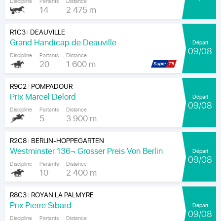
Discipline
Partants
Distance
14
2 475 m
R1C3
DEAUVILLE
|
Grand Handicap de Deauville
Départ
09/08
Discipline
Partants
Distance
20
1 600 m
R9C2
POMPADOUR
|
Prix Marcel Delord
Départ
09/08
Discipline
Partants
Distance
5
3 900 m
R2C8
BERLIN-HOPPEGARTEN
|
Westminster 136¬ Grosser Preis Von Berlin
Départ
09/08
Discipline
Partants
Distance
10
2 400 m
R8C3
ROYAN LA PALMYRE
|
Prix Pierre Sibard
Départ
09/08
Discipline
Partants
Distance