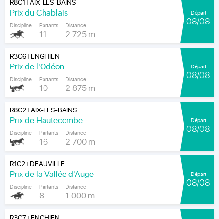
R8C1
AIX-LES-BAINS
|
Prix du Chablais
Départ
08/08
Discipline
Partants
Distance
11
2 725 m
R3C6
ENGHIEN
|
Prix de l'Odéon
Départ
08/08
Discipline
Partants
Distance
10
2 875 m
R8C2
AIX-LES-BAINS
|
Prix de Hautecombe
Départ
08/08
Discipline
Partants
Distance
16
2 700 m
R1C2
DEAUVILLE
|
Prix de la Vallée d'Auge
Départ
08/08
Discipline
Partants
Distance
8
1 000 m
R3C7
ENGHIEN
|