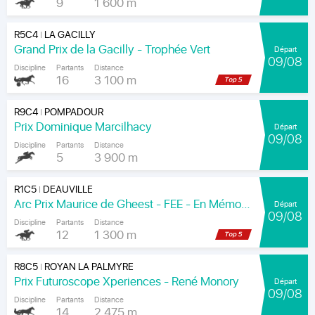
9
1 600 m
R5C4
LA GACILLY
|
Grand Prix de la Gacilly - Trophée Vert
Départ
09/08
Discipline
Partants
Distance
16
3 100 m
R9C4
POMPADOUR
|
Prix Dominique Marcilhacy
Départ
09/08
Discipline
Partants
Distance
5
3 900 m
R1C5
DEAUVILLE
|
Arc Prix Maurice de Gheest - FEE - En Mémoire de Louis Romanet
Départ
09/08
Discipline
Partants
Distance
12
1 300 m
R8C5
ROYAN LA PALMYRE
|
Prix Futuroscope Xperiences - René Monory
Départ
09/08
Discipline
Partants
Distance
14
2 475 m