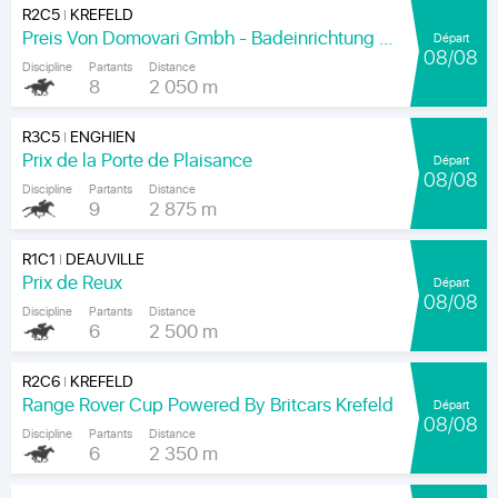
R2C5
KREFELD
|
Preis Von Domovari Gmbh - Badeinrichtung Auf Mass
Départ
08/08
Discipline
Partants
Distance
8
2 050 m
R3C5
ENGHIEN
|
Prix de la Porte de Plaisance
Départ
08/08
Discipline
Partants
Distance
9
2 875 m
R1C1
DEAUVILLE
|
Prix de Reux
Départ
08/08
Discipline
Partants
Distance
6
2 500 m
R2C6
KREFELD
|
Range Rover Cup Powered By Britcars Krefeld
Départ
08/08
Discipline
Partants
Distance
6
2 350 m