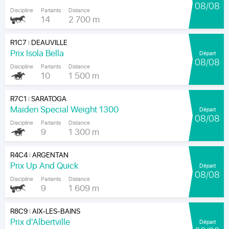
08/08
Discipline
Partants
Distance
14
2 700 m
R1C7
DEAUVILLE
|
Prix Isola Bella
Départ
08/08
Discipline
Partants
Distance
10
1 500 m
R7C1
SARATOGA
|
Maiden Special Weight 1300
Départ
08/08
Discipline
Partants
Distance
9
1 300 m
R4C4
ARGENTAN
|
Prix Up And Quick
Départ
08/08
Discipline
Partants
Distance
9
1 609 m
R8C9
AIX-LES-BAINS
|
Prix d'Albertville
Départ