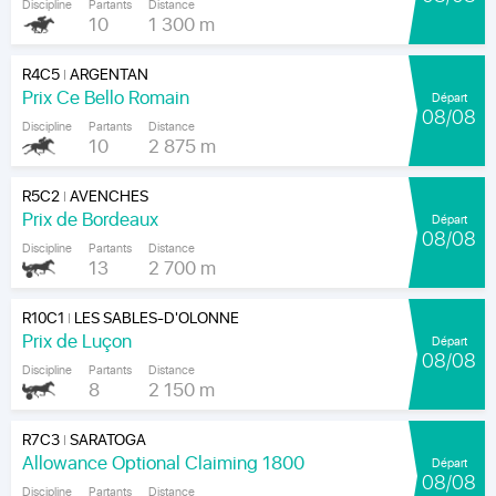
Discipline
Partants
Distance
10
1 300 m
R4C5
ARGENTAN
|
Prix Ce Bello Romain
Départ
08/08
Discipline
Partants
Distance
10
2 875 m
R5C2
AVENCHES
|
Prix de Bordeaux
Départ
08/08
Discipline
Partants
Distance
13
2 700 m
R10C1
LES SABLES-D'OLONNE
|
Prix de Luçon
Départ
08/08
Discipline
Partants
Distance
8
2 150 m
R7C3
SARATOGA
|
Allowance Optional Claiming 1800
Départ
08/08
Discipline
Partants
Distance