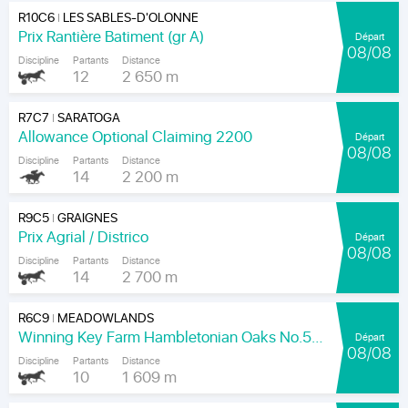
R10C6
LES SABLES-D'OLONNE
|
Prix Rantière Batiment (gr A)
Départ
08/08
Discipline
Partants
Distance
12
2 650 m
R7C7
SARATOGA
|
Allowance Optional Claiming 2200
Départ
08/08
Discipline
Partants
Distance
14
2 200 m
R9C5
GRAIGNES
|
Prix Agrial / Districo
Départ
08/08
Discipline
Partants
Distance
14
2 700 m
R6C9
MEADOWLANDS
|
Winning Key Farm Hambletonian Oaks No.56 - Final
Départ
08/08
Discipline
Partants
Distance
10
1 609 m