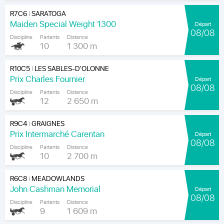
R7C6
SARATOGA
|
Maiden Special Weight 1300
Départ
08/08
Discipline
Partants
Distance
10
1 300 m
R10C5
LES SABLES-D'OLONNE
|
Prix Charles Fournier
Départ
08/08
Discipline
Partants
Distance
12
2 650 m
R9C4
GRAIGNES
|
Prix Intermarché Carentan
Départ
08/08
Discipline
Partants
Distance
10
2 700 m
R6C8
MEADOWLANDS
|
John Cashman Memorial
Départ
08/08
Discipline
Partants
Distance
9
1 609 m