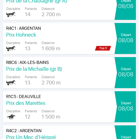
Prix de la Chautagne (gr A)
Départ
08/08
Discipline
Partants
Distance
14
2 700 m
R4C1
ARGENTAN
|
Prix Hohneck
Départ
08/08
Discipline
Partants
Distance
13
1 609 m
R8C6
AIX-LES-BAINS
|
Prix de la Michaille (gr B)
Départ
08/08
Discipline
Partants
Distance
13
2 700 m
R1C5
DEAUVILLE
|
Prix des Marettes
Départ
08/08
Discipline
Partants
Distance
12
1 500 m
R4C2
ARGENTAN
|
Prix Un Mec d'Héripré
Départ