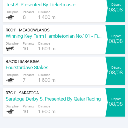
Test S. Presented By Ticketmaster
Départ
08/08
Discipline
Partants
Distance
8
1 400 m
R6C11
MEADOWLANDS
|
Winning Key Farm Hambletonian No.101 - Final
Départ
08/08
Discipline
Partants
Distance
10
1 609 m
R7C10
SARATOGA
|
Fourstardave Stakes
Départ
08/08
Discipline
Partants
Distance
7
1 600 m
R7C11
SARATOGA
|
Saratoga Derby S. Presented By Qatar Racing
Départ
08/08
Discipline
Partants
Distance
10
1 900 m