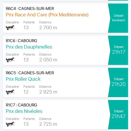
R6C4
CAGNES-SUR-MER
|
Prix Race And Care (Prix Mediterranée)
Départ
Imminent
Discipline
Partants
Distance
13
2 700 m
R1C6
CABOURG
|
Prix des Dauphinelles
Départ
21h17
Discipline
Partants
Distance
13
2 050 m
R6C5
CAGNES-SUR-MER
|
Prix Roller Quick
Départ
21h20
Discipline
Partants
Distance
12
2 925 m
R1C7
CABOURG
|
Prix des Nivéoles
Départ
21h47
Discipline
Partants
Distance
13
2 725 m