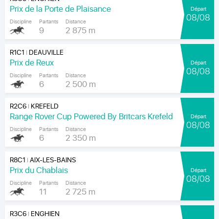
Prix de la Porte de Plaisance
Départ
08/08
Discipline
Partants
Distance
9
2 875 m
R1C1
DEAUVILLE
|
Prix de Reux
Départ
08/08
Discipline
Partants
Distance
6
2 500 m
R2C6
KREFELD
|
Range Rover Cup Powered By Britcars Krefeld
Départ
08/08
Discipline
Partants
Distance
6
2 350 m
R8C1
AIX-LES-BAINS
|
Prix du Chablais
Départ
08/08
Discipline
Partants
Distance
11
2 725 m
R3C6
ENGHIEN
|