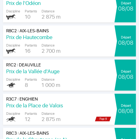
Prix de l'Odéon
Départ
08/08
Discipline
Partants
Distance
10
2 875 m
R8C2
AIX-LES-BAINS
|
Prix de Hautecombe
Départ
08/08
Discipline
Partants
Distance
16
2 700 m
R1C2
DEAUVILLE
|
Prix de la Vallée d'Auge
Départ
08/08
Discipline
Partants
Distance
8
1 000 m
R3C7
ENGHIEN
|
Prix de la Place de Valois
Départ
08/08
Discipline
Partants
Distance
12
2 875 m
R8C3
AIX-LES-BAINS
|