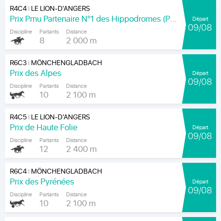
R4C4
LE LION-D'ANGERS
|
Prix Pmu Partenaire N°1 des Hippodromes (Prix du Moulin de Varennes)
Départ
09/08
Discipline
Partants
Distance
8
2 000 m
R6C3
MÖNCHENGLADBACH
|
Prix des Alpes
Départ
09/08
Discipline
Partants
Distance
10
2 100 m
R4C5
LE LION-D'ANGERS
|
Prix de Haute Folie
Départ
09/08
Discipline
Partants
Distance
12
2 400 m
R6C4
MÖNCHENGLADBACH
|
Prix des Pyrénées
Départ
09/08
Discipline
Partants
Distance
10
2 100 m