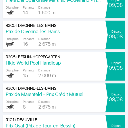
Preis Der Sparkasse Märkisch-Oderland - Hkjc World Pool Trophy
Départ
09/08
Discipline
Partants
Distance
14
1 600 m
R3C5
DIVONNE-LES-BAINS
|
Prix de Divonne-les-Bains
Départ
09/08
Discipline
Partants
Distance
16
2 675 m
R2C5
BERLIN-HOPPEGARTEN
|
Hkjc World Pool Handicap
Départ
09/08
Discipline
Partants
Distance
15
2 000 m
R3C6
DIVONNE-LES-BAINS
|
Prix de Maienfeld - Prix Crédit Mutuel
Départ
09/08
Discipline
Partants
Distance
8
2 675 m
R1C1
DEAUVILLE
|
Prix Osaf (Prix de Tour-en-Bessin)
Départ