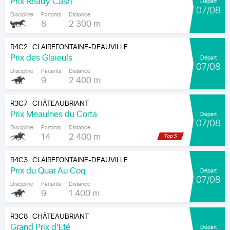
Prix Ready Cash
Départ
07/08
Discipline
Partants
Distance
8
2 300 m
R4C2
CLAIREFONTAINE-DEAUVILLE
|
Prix des Glaieuls
Départ
07/08
Discipline
Partants
Distance
9
2 400 m
R3C7
CHÂTEAUBRIANT
|
Prix Meaulnes du Corta
Départ
07/08
Discipline
Partants
Distance
14
2 400 m
R4C3
CLAIREFONTAINE-DEAUVILLE
|
Prix du Quai Au Coq
Départ
07/08
Discipline
Partants
Distance
9
1 400 m
R3C8
CHÂTEAUBRIANT
|
Grand Prix d'Eté
Départ