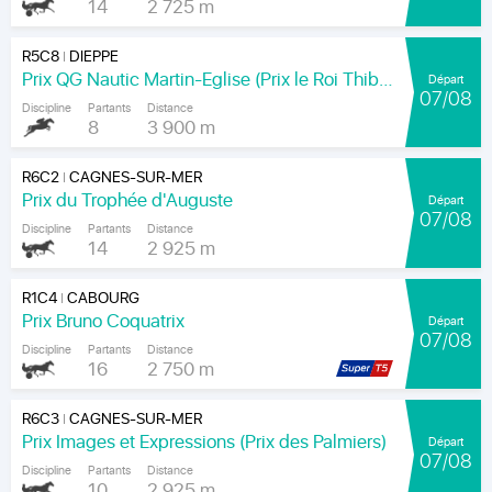
14
2 725 m
R5C8
DIEPPE
|
Prix QG Nautic Martin-Eglise (Prix le Roi Thibault)
Départ
07/08
Discipline
Partants
Distance
8
3 900 m
R6C2
CAGNES-SUR-MER
|
Prix du Trophée d'Auguste
Départ
07/08
Discipline
Partants
Distance
14
2 925 m
R1C4
CABOURG
|
Prix Bruno Coquatrix
Départ
07/08
Discipline
Partants
Distance
16
2 750 m
R6C3
CAGNES-SUR-MER
|
Prix Images et Expressions (Prix des Palmiers)
Départ
07/08
Discipline
Partants
Distance
10
2 925 m