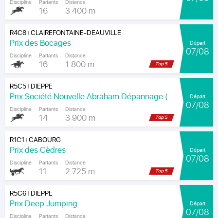
Discipline
Partants
Distance
16
3 400 m
R4C8
CLAIREFONTAINE-DEAUVILLE
|
Prix des Bocages
Départ
07/08
Discipline
Partants
Distance
16
1 800 m
R5C5
DIEPPE
|
Prix Société Nouvelle Abraham Dépannage (Prix Arenice)
Départ
07/08
Discipline
Partants
Distance
14
3 900 m
R1C1
CABOURG
|
Prix des Cèdres
Départ
07/08
Discipline
Partants
Distance
11
2 725 m
R5C6
DIEPPE
|
Prix Deep Jumping
Départ
07/08
Discipline
Partants
Distance