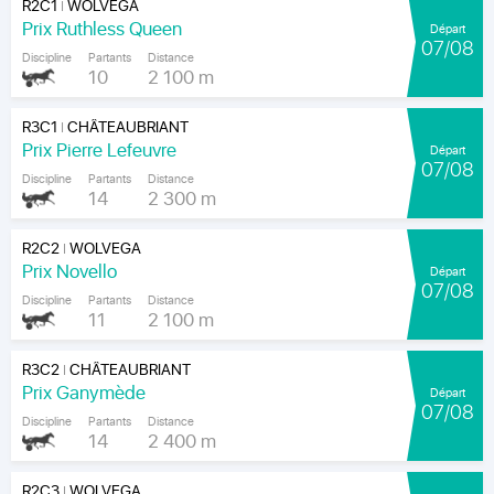
R2C1
WOLVEGA
|
Prix Ruthless Queen
Départ
07/08
Discipline
Partants
Distance
10
2 100 m
R3C1
CHÂTEAUBRIANT
|
Prix Pierre Lefeuvre
Départ
07/08
Discipline
Partants
Distance
14
2 300 m
R2C2
WOLVEGA
|
Prix Novello
Départ
07/08
Discipline
Partants
Distance
11
2 100 m
R3C2
CHÂTEAUBRIANT
|
Prix Ganymède
Départ
07/08
Discipline
Partants
Distance
14
2 400 m
R2C3
WOLVEGA
|