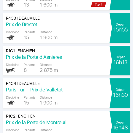
13
1 600 m
R4C3
DEAUVILLE
|
Prix de Brestot
Départ
15h55
Discipline
Partants
Distance
15
1 900 m
R1C1
ENGHIEN
|
Prix de la Porte d'Asnières
Départ
16h13
Discipline
Partants
Distance
8
2 875 m
R4C4
DEAUVILLE
|
Paris Turf - Prix de Valletot
Départ
16h30
Discipline
Partants
Distance
15
1 900 m
R1C2
ENGHIEN
|
Prix de la Porte de Montreuil
Départ
16h48
Discipline
Partants
Distance