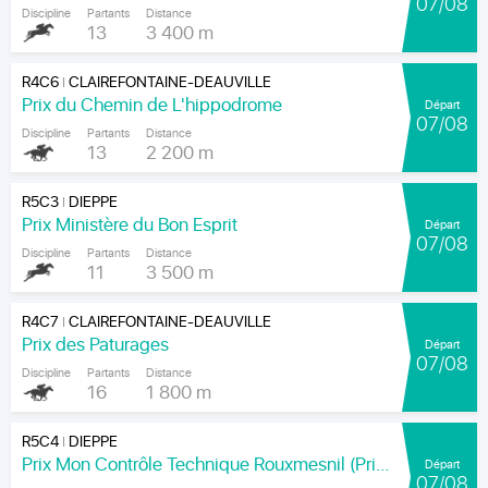
07/08
Discipline
Partants
Distance
13
3 400 m
R4C6
CLAIREFONTAINE-DEAUVILLE
|
Prix du Chemin de L'hippodrome
Départ
07/08
Discipline
Partants
Distance
13
2 200 m
R5C3
DIEPPE
|
Prix Ministère du Bon Esprit
Départ
07/08
Discipline
Partants
Distance
11
3 500 m
R4C7
CLAIREFONTAINE-DEAUVILLE
|
Prix des Paturages
Départ
07/08
Discipline
Partants
Distance
16
1 800 m
R5C4
DIEPPE
|
Prix Mon Contrôle Technique Rouxmesnil (Prix Jean de la Rochefoucauld)
Départ
07/08