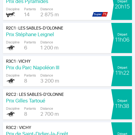
Prix des Pyramides
Départ
20h15
Discipline
Partants
Distance
14
2 875 m
R2C1
LES SABLES-D'OLONNE
|
Prix Stéphane Leignel
Départ
11h06
Discipline
Partants
Distance
6
1 200 m
R3C1
VICHY
|
Prix du Parc Napoléon III
Départ
11h22
Discipline
Partants
Distance
8
3 200 m
R2C2
LES SABLES-D'OLONNE
|
Prix Gilles Tartoué
Départ
11h38
Discipline
Partants
Distance
8
2 700 m
R3C2
VICHY
|
Prix de Saint-Didier-la-Forêt
Départ