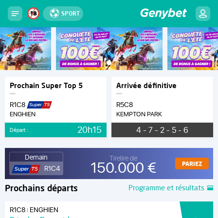
SPORT
Prochain Super Top 5
Arrivée définitive
R1C8
R5C8
ENGHIEN
KEMPTON PARK
20h15
4 - 7 - 2 - 5 - 6
Départ :
Demain
Tirelire de
150.000 €
PARIEZ
R1C4
Prochains départs
Programme et résultats
R1C8
ENGHIEN
|