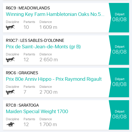
R6C9
MEADOWLANDS
|
Winning Key Farm Hambletonian Oaks No.56 - Final
Départ
08/08
Discipline
Partants
Distance
10
1 609 m
R10C7
LES SABLES-D'OLONNE
|
Prix de Saint-Jean-de-Monts (gr B)
Départ
08/08
Discipline
Partants
Distance
12
2 650 m
R9C6
GRAIGNES
|
Prix 80e Anniv Hippo - Prix Raymond Rigault
Départ
08/08
Discipline
Partants
Distance
7
2 700 m
R7C8
SARATOGA
|
Maiden Special Weight 1700
Départ
08/08
Discipline
Partants
Distance
12
1 700 m