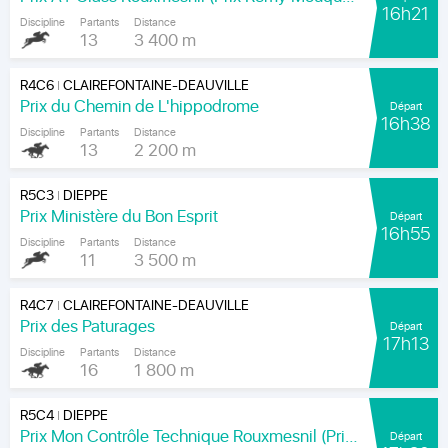
16h21
Discipline
Partants
Distance
13
3 400 m
R4C6
CLAIREFONTAINE-DEAUVILLE
|
Prix du Chemin de L'hippodrome
Départ
16h38
Discipline
Partants
Distance
13
2 200 m
R5C3
DIEPPE
|
Prix Ministère du Bon Esprit
Départ
16h55
Discipline
Partants
Distance
11
3 500 m
R4C7
CLAIREFONTAINE-DEAUVILLE
|
Prix des Paturages
Départ
17h13
Discipline
Partants
Distance
16
1 800 m
R5C4
DIEPPE
|
Prix Mon Contrôle Technique Rouxmesnil (Prix Jean de la Rochefoucauld)
Départ