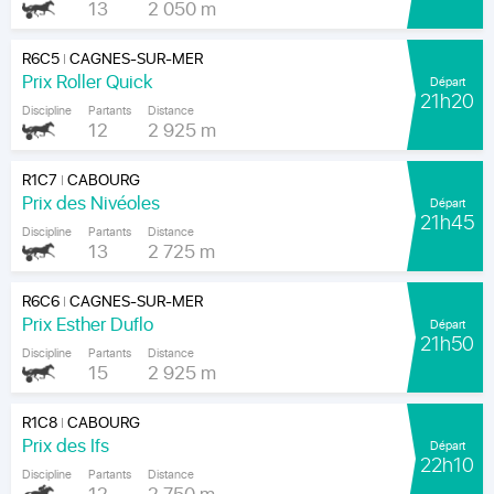
13
2 050 m
R6C5
CAGNES-SUR-MER
|
Prix Roller Quick
Départ
21h20
Discipline
Partants
Distance
12
2 925 m
R1C7
CABOURG
|
Prix des Nivéoles
Départ
21h45
Discipline
Partants
Distance
13
2 725 m
R6C6
CAGNES-SUR-MER
|
Prix Esther Duflo
Départ
21h50
Discipline
Partants
Distance
15
2 925 m
R1C8
CABOURG
|
Prix des Ifs
Départ
22h10
Discipline
Partants
Distance