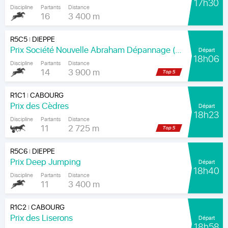
17h30
Discipline
Partants
Distance
16
3 400 m
R5C5
DIEPPE
|
Prix Société Nouvelle Abraham Dépannage (Prix Arenice)
Départ
18h06
Discipline
Partants
Distance
14
3 900 m
R1C1
CABOURG
|
Prix des Cèdres
Départ
18h23
Discipline
Partants
Distance
11
2 725 m
R5C6
DIEPPE
|
Prix Deep Jumping
Départ
18h40
Discipline
Partants
Distance
11
3 400 m
R1C2
CABOURG
|
Prix des Liserons
Départ
18h58