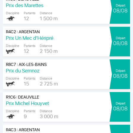
Prix des Marettes
Départ
08/08
Discipline
Partants
Distance
12
1 500 m
R4C2
ARGENTAN
|
Prix Un Mec d'Héripré
Départ
08/08
Discipline
Partants
Distance
12
2 150 m
R8C7
AIX-LES-BAINS
|
Prix du Semnoz
Départ
08/08
Discipline
Partants
Distance
15
2 725 m
R1C6
DEAUVILLE
|
Prix Michel Houyvet
Départ
08/08
Discipline
Partants
Distance
9
3 000 m
R4C3
ARGENTAN
|