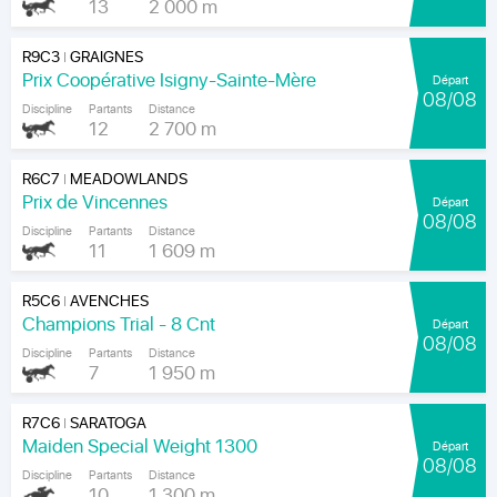
13
2 000 m
R9C3
GRAIGNES
|
Prix Coopérative Isigny-Sainte-Mère
Départ
08/08
Discipline
Partants
Distance
12
2 700 m
R6C7
MEADOWLANDS
|
Prix de Vincennes
Départ
08/08
Discipline
Partants
Distance
11
1 609 m
R5C6
AVENCHES
|
Champions Trial - 8 Cnt
Départ
08/08
Discipline
Partants
Distance
7
1 950 m
R7C6
SARATOGA
|
Maiden Special Weight 1300
Départ
08/08
Discipline
Partants
Distance
10
1 300 m