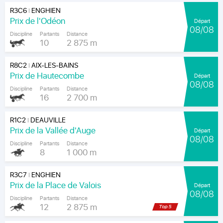
R3C6
ENGHIEN
|
Prix de l'Odéon
Départ
08/08
Discipline
Partants
Distance
10
2 875 m
R8C2
AIX-LES-BAINS
|
Prix de Hautecombe
Départ
08/08
Discipline
Partants
Distance
16
2 700 m
R1C2
DEAUVILLE
|
Prix de la Vallée d'Auge
Départ
08/08
Discipline
Partants
Distance
8
1 000 m
R3C7
ENGHIEN
|
Prix de la Place de Valois
Départ
08/08
Discipline
Partants
Distance
12
2 875 m