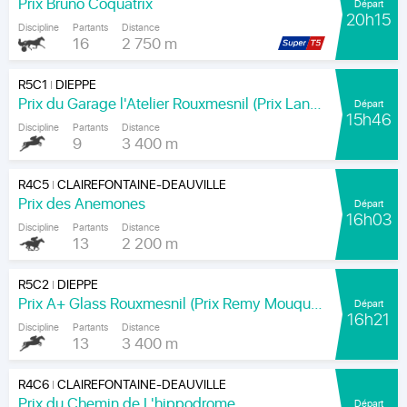
Prix Bruno Coquatrix
Départ
20h15
Discipline
Partants
Distance
16
2 750 m
R5C1
DIEPPE
|
Prix du Garage l'Atelier Rouxmesnil (Prix Lands End)
Départ
15h46
Discipline
Partants
Distance
9
3 400 m
R4C5
CLAIREFONTAINE-DEAUVILLE
|
Prix des Anemones
Départ
16h03
Discipline
Partants
Distance
13
2 200 m
R5C2
DIEPPE
|
Prix A+ Glass Rouxmesnil (Prix Remy Mouquet)
Départ
16h21
Discipline
Partants
Distance
13
3 400 m
R4C6
CLAIREFONTAINE-DEAUVILLE
|
Prix du Chemin de L'hippodrome
Départ