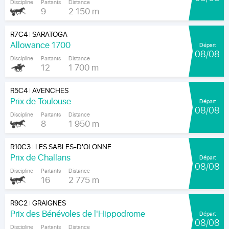
Discipline
Partants
Distance
9
2 150 m
R7C4
SARATOGA
|
Allowance 1700
Départ
08/08
Discipline
Partants
Distance
12
1 700 m
R5C4
AVENCHES
|
Prix de Toulouse
Départ
08/08
Discipline
Partants
Distance
8
1 950 m
R10C3
LES SABLES-D'OLONNE
|
Prix de Challans
Départ
08/08
Discipline
Partants
Distance
16
2 775 m
R9C2
GRAIGNES
|
Prix des Bénévoles de l'Hippodrome
Départ
08/08
Discipline
Partants
Distance