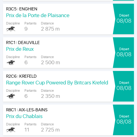
R3C5
ENGHIEN
|
Prix de la Porte de Plaisance
Départ
08/08
Discipline
Partants
Distance
9
2 875 m
R1C1
DEAUVILLE
|
Prix de Reux
Départ
08/08
Discipline
Partants
Distance
6
2 500 m
R2C6
KREFELD
|
Range Rover Cup Powered By Britcars Krefeld
Départ
08/08
Discipline
Partants
Distance
6
2 350 m
R8C1
AIX-LES-BAINS
|
Prix du Chablais
Départ
08/08
Discipline
Partants
Distance
11
2 725 m