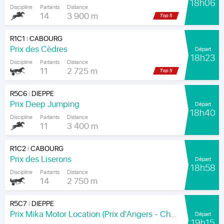
18h06
Discipline
Partants
Distance
14
3 900 m
R1C1
CABOURG
|
Prix des Cèdres
Départ
18h23
Discipline
Partants
Distance
11
2 725 m
R5C6
DIEPPE
|
Prix Deep Jumping
Départ
18h40
Discipline
Partants
Distance
11
3 400 m
R1C2
CABOURG
|
Prix des Liserons
Départ
18h58
Discipline
Partants
Distance
14
2 750 m
R5C7
DIEPPE
|
Prix Mika Motor Location (Prix d'Angers - Chamionnat Paris-Turf des Apprentis-Jeunes-Jockeys)
Départ
19h15