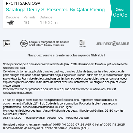
R7C11
SARATOGA
|
Saratoga Derby S. Presented By Qatar Racing
Départ
08/08
Discipline
Partants
Distance
10
1 900 m
Naviguez vers le site internet classique de GENYBET
Toute personne peut demander à être interdite de jeux. Cette demande est formée auprès de l'Autorité
nationale des jeux.
Cette interdiction est applicable dans les casinos, dans les clubs de jeux, sur les sites de jeux et de
paris en ligne exploités par les opérateurs de jeux agréés en France, sur le site de jeux de loterie en ligne
exploité par La Française des jeux ainsi que sur les bornes de jeux accessibles avec un compte joueur
exploitées par les opérateurs titulaires de droits exclusifs, notamment La Française des jeux et le Pari
mutuel urbain.
Cette interdiction est prononcée pour une durée qui ne peut être inférieure à trois ans. Elle est
renouvelable tacitement.
En cas de litige, le client dispose de la possibilité de recourir au règlement amiable de celui-ci
conformément à l’article L211-3 du Code de la consommation. Pour cela, le client peut recourir
gratuitement au service du Médiateur des Jeux en Ligne :
Monsieur le Médiateur des jeux - Autorité Nationale des Jeux, 11 boulevard Gallieni, 92130 Issy-les-
Moulineaux, France
01.57.13.13.00 - mediation@anj.fr -
Accueil | ANJ - Médiateur des jeux
Genybet a obtenu les agréments n° 0055-PH-2025-07-24-AGR-01 et n° 0055-PS-2025-
07-24-AGR-01 délivrés par l'Autorité Nationale des Jeux (ANJ)