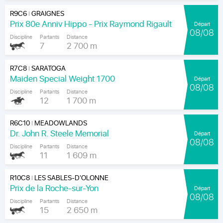
R9C6
GRAIGNES
|
Prix 80e Anniv Hippo - Prix Raymond Rigault
Départ
08/08
Discipline
Partants
Distance
7
2 700 m
R7C8
SARATOGA
|
Maiden Special Weight 1700
Départ
08/08
Discipline
Partants
Distance
12
1 700 m
R6C10
MEADOWLANDS
|
Dr. John R. Steele Memorial
Départ
08/08
Discipline
Partants
Distance
11
1 609 m
R10C8
LES SABLES-D'OLONNE
|
Prix de la Roche-sur-Yon
Départ
08/08
Discipline
Partants
Distance
15
2 650 m