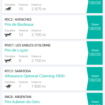
08/08
Discipline
Partants
Distance
10
2 875 m
R5C2
AVENCHES
|
Prix de Bordeaux
Départ
08/08
Discipline
Partants
Distance
13
2 700 m
R10C1
LES SABLES-D'OLONNE
|
Prix de Luçon
Départ
08/08
Discipline
Partants
Distance
8
2 150 m
R7C3
SARATOGA
|
Allowance Optional Claiming 1800
Départ
08/08
Discipline
Partants
Distance
7
1 800 m
R4C6
ARGENTAN
|
Prix Aubrion du Gers
Départ