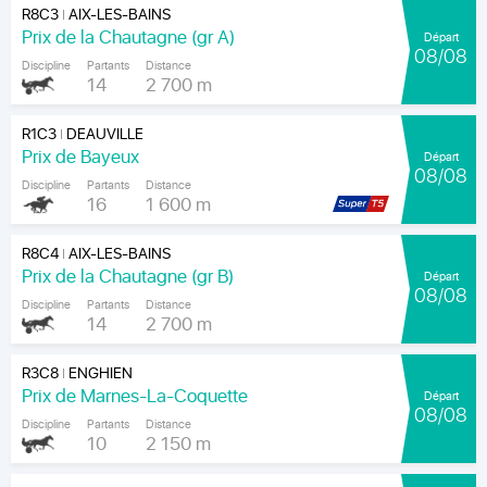
R8C3
AIX-LES-BAINS
|
Prix de la Chautagne (gr A)
Départ
08/08
Discipline
Partants
Distance
14
2 700 m
R1C3
DEAUVILLE
|
Prix de Bayeux
Départ
08/08
Discipline
Partants
Distance
16
1 600 m
R8C4
AIX-LES-BAINS
|
Prix de la Chautagne (gr B)
Départ
08/08
Discipline
Partants
Distance
14
2 700 m
R3C8
ENGHIEN
|
Prix de Marnes-La-Coquette
Départ
08/08
Discipline
Partants
Distance
10
2 150 m