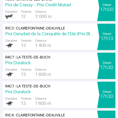
Prix de Crassy - Prix Credit Mutuel
Départ
17h00
Discipline
Partants
Distance
12
2 000 m
R1C3
CLAIREFONTAINE-DEAUVILLE
|
Prix Genybet de la Conquête de l'Eté (Prix Blangy-le-Château)
Départ
17h13
Discipline
Partants
Distance
13
1 400 m
R4C7
LA TESTE-DE-BUCH
|
Prix Duralock
Départ
17h30
Discipline
Partants
Distance
13
1 600 m
R4C7
LA TESTE-DE-BUCH
|
Prix Duralock
Départ
17h30
Discipline
Partants
Distance
13
1 600 m
R1C4
CLAIREFONTAINE-DEAUVILLE
|