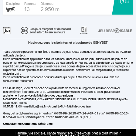
11/08
Discipline
Partants
Distance
13
2 950 m
Naviguez vers le site internet classique de GENYBET
Toute personne peut demander à être interdite de jeux. Cette demande est formée auprès de l'Autorité
nationale des jeux.
Cette interdiction est applicable dans les casinos, dans les clubs de jeux, sur les sites de jeux et de
paris en ligne exploités par les opérateurs de jeux agréés en France, sur le site de jeux de loterie en ligne
exploité par La Française des jeux ainsi que sur les bornes de jeux accessibles avec un compte joueur
exploitées par les opérateurs titulaires de droits exclusifs, notamment La Française des jeux et le Pari
mutuel urbain.
Cette interdiction est prononcée pour une durée qui ne peut être inférieure à trois ans. Elle est
renouvelable tacitement.
En cas de litige, le client dispose de la possibilité de recourir au règlement amiable de celui-ci
conformément à l’article L211-3 du Code de la consommation. Pour cela, le client peut recourir
gratuitement au service du Médiateur des Jeux en Ligne :
Monsieur le Médiateur des jeux - Autorité Nationale des Jeux, 11 boulevard Gallieni, 92130 Issy-les-
Moulineaux, France
01.57.13.13.00 - mediation@anj.fr -
Accueil | ANJ - Médiateur des jeux
Genybet a obtenu les agréments n° 0055-PH-2025-07-24-AGR-01 et n° 0055-PS-2025-
07-24-AGR-01 délivrés par l'Autorité Nationale des Jeux (ANJ)
Consulter les Conditions Générales
Famille, vie sociale, santé financière. Êtes-vous prêt à tout miser ?