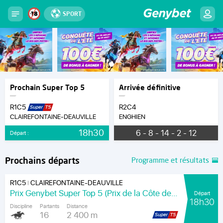
SPORT
Prochain Super Top 5
Arrivée définitive
R1C5
R2C4
CLAIREFONTAINE-DEAUVILLE
ENGHIEN
18h30
6 - 8 - 14 - 2 - 12
Départ :
Prochains départs
Programme et résultats
R1C5
CLAIREFONTAINE-DEAUVILLE
|
Prix Genybet Super Top 5 (Prix de la Côte de Nacre)
Départ
18h30
Discipline
Partants
Distance
16
2 400 m