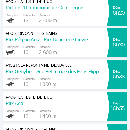
R4C5
LA TESTE-DE-BUCH
|
Prix de l'Hippodrome de Compiègne
Départ
16h20
Discipline
Partants
Distance
12
2 400 m
R6C5
DIVONNE-LES-BAINS
|
Prix Région Aura- Prix Boucherie Lièvre
Départ
16h30
Discipline
Partants
Distance
10
2 600 m
R1C2
CLAIREFONTAINE-DEAUVILLE
|
Prix Genybet- Site Reference des Paris Hipp.(px du Domaine du H. Bois)
Départ
16h38
Discipline
Partants
Distance
10
1 800 m
R4C6
LA TESTE-DE-BUCH
|
Prix Aca
Départ
16h55
Discipline
Partants
Distance
12
1 400 m
R6C6
DIVONNE-LES-BAINS
|