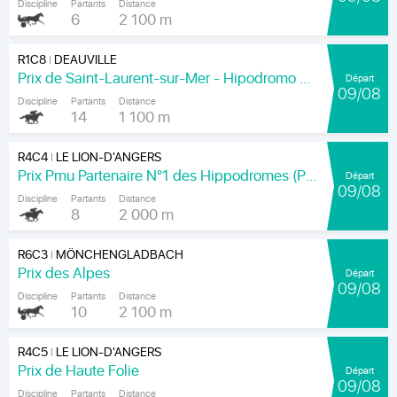
Discipline
Partants
Distance
6
2 100 m
R1C8
DEAUVILLE
|
Prix de Saint-Laurent-sur-Mer - Hipodromo de Maronas
Départ
09/08
Discipline
Partants
Distance
14
1 100 m
R4C4
LE LION-D'ANGERS
|
Prix Pmu Partenaire N°1 des Hippodromes (Prix du Moulin de Varennes)
Départ
09/08
Discipline
Partants
Distance
8
2 000 m
R6C3
MÖNCHENGLADBACH
|
Prix des Alpes
Départ
09/08
Discipline
Partants
Distance
10
2 100 m
R4C5
LE LION-D'ANGERS
|
Prix de Haute Folie
Départ
09/08
Discipline
Partants
Distance