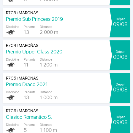
R7C3
MAROÑAS
|
Premio Sub Princess 2019
Départ
09/08
Discipline
Partants
Distance
13
2 000 m
R7C4
MAROÑAS
|
Premio Upper Class 2020
Départ
09/08
Discipline
Partants
Distance
11
1 200 m
R7C5
MAROÑAS
|
Premio Draco 2021
Départ
09/08
Discipline
Partants
Distance
13
1 000 m
R7C6
MAROÑAS
|
Clasico Romantico S.
Départ
09/08
Discipline
Partants
Distance
5
1 100 m