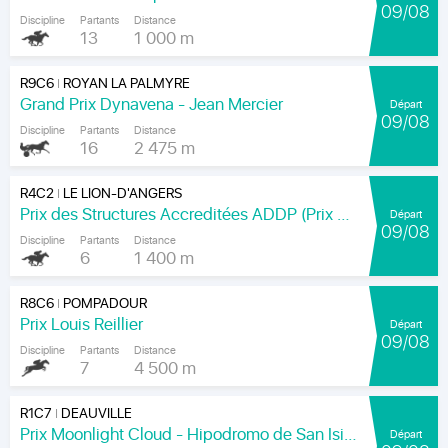
09/08
Discipline
Partants
Distance
13
1 000 m
R9C6
ROYAN LA PALMYRE
|
Grand Prix Dynavena - Jean Mercier
Départ
09/08
Discipline
Partants
Distance
16
2 475 m
R4C2
LE LION-D'ANGERS
|
Prix des Structures Accreditées ADDP (Prix Léon Carabin)
Départ
09/08
Discipline
Partants
Distance
6
1 400 m
R8C6
POMPADOUR
|
Prix Louis Reillier
Départ
09/08
Discipline
Partants
Distance
7
4 500 m
R1C7
DEAUVILLE
|
Prix Moonlight Cloud - Hipodromo de San Isidro
Départ