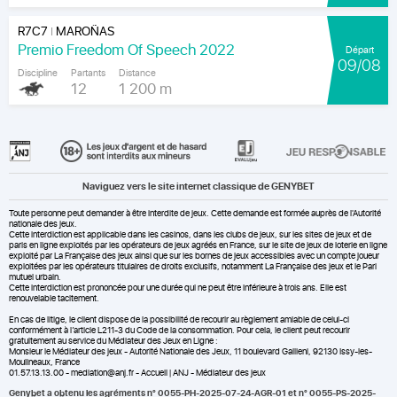
R7C7
MAROÑAS
|
Premio Freedom Of Speech 2022
Départ
09/08
Discipline
Partants
Distance
12
1 200 m
Naviguez vers le site internet classique de GENYBET
Toute personne peut demander à être interdite de jeux. Cette demande est formée auprès de l'Autorité
nationale des jeux.
Cette interdiction est applicable dans les casinos, dans les clubs de jeux, sur les sites de jeux et de
paris en ligne exploités par les opérateurs de jeux agréés en France, sur le site de jeux de loterie en ligne
exploité par La Française des jeux ainsi que sur les bornes de jeux accessibles avec un compte joueur
exploitées par les opérateurs titulaires de droits exclusifs, notamment La Française des jeux et le Pari
mutuel urbain.
Cette interdiction est prononcée pour une durée qui ne peut être inférieure à trois ans. Elle est
renouvelable tacitement.
En cas de litige, le client dispose de la possibilité de recourir au règlement amiable de celui-ci
conformément à l’article L211-3 du Code de la consommation. Pour cela, le client peut recourir
gratuitement au service du Médiateur des Jeux en Ligne :
Monsieur le Médiateur des jeux - Autorité Nationale des Jeux, 11 boulevard Gallieni, 92130 Issy-les-
Moulineaux, France
01.57.13.13.00 - mediation@anj.fr -
Accueil | ANJ - Médiateur des jeux
Genybet a obtenu les agréments n° 0055-PH-2025-07-24-AGR-01 et n° 0055-PS-2025-