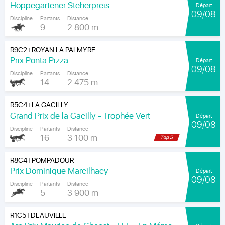
Hoppegartener Steherpreis
Départ
09/08
Discipline
Partants
Distance
9
2 800 m
R9C2
ROYAN LA PALMYRE
|
Prix Ponta Pizza
Départ
09/08
Discipline
Partants
Distance
14
2 475 m
R5C4
LA GACILLY
|
Grand Prix de la Gacilly - Trophée Vert
Départ
09/08
Discipline
Partants
Distance
16
3 100 m
R8C4
POMPADOUR
|
Prix Dominique Marcilhacy
Départ
09/08
Discipline
Partants
Distance
5
3 900 m
R1C5
DEAUVILLE
|