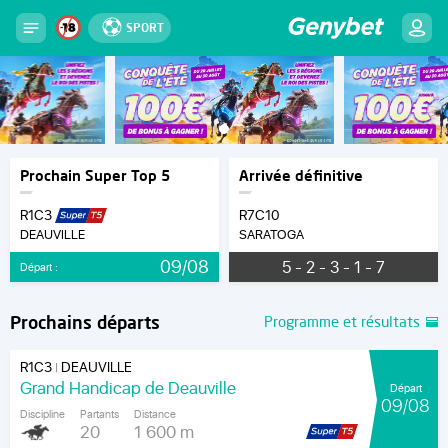
SPORT
Prochain Super Top 5
Arrivée définitive
R1C3
R7C10
DEAUVILLE
SARATOGA
09/08
5 - 2 - 3 - 1 - 7
Départ :
Prochains départs
Programme et résultats
R1C3
DEAUVILLE
|
Grand Handicap de Deauville
Départ
09/08
Discipline
Partants
Distance
20
1 600 m