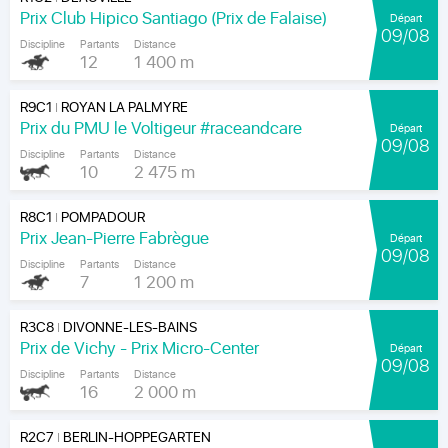
Prix Club Hipico Santiago (Prix de Falaise)
Départ
09/08
Discipline
Partants
Distance
12
1 400 m
R9C1
ROYAN LA PALMYRE
|
Prix du PMU le Voltigeur #raceandcare
Départ
09/08
Discipline
Partants
Distance
10
2 475 m
R8C1
POMPADOUR
|
Prix Jean-Pierre Fabrègue
Départ
09/08
Discipline
Partants
Distance
7
1 200 m
R3C8
DIVONNE-LES-BAINS
|
Prix de Vichy - Prix Micro-Center
Départ
09/08
Discipline
Partants
Distance
16
2 000 m
R2C7
BERLIN-HOPPEGARTEN
|