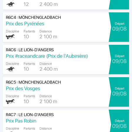
12
2 400 m
R6C4
MÖNCHENGLADBACH
|
Prix des Pyrénées
Départ
09/08
Discipline
Partants
Distance
10
2 100 m
R4C6
LE LION-D'ANGERS
|
Prix #raceandcare (Prix de l'Aubinière)
Départ
09/08
Discipline
Partants
Distance
10
2 400 m
R6C5
MÖNCHENGLADBACH
|
Prix des Vosges
Départ
09/08
Discipline
Partants
Distance
10
2 100 m
R4C7
LE LION-D'ANGERS
|
Prix Pas Robin
Départ
09/08
Discipline
Partants
Distance