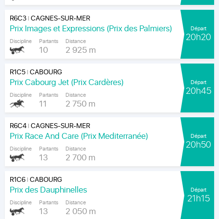
R6C3
CAGNES-SUR-MER
|
Prix Images et Expressions (Prix des Palmiers)
Départ
20h20
Discipline
Partants
Distance
10
2 925 m
R1C5
CABOURG
|
Prix Cabourg Jet (Prix Cardères)
Départ
20h45
Discipline
Partants
Distance
11
2 750 m
R6C4
CAGNES-SUR-MER
|
Prix Race And Care (Prix Mediterranée)
Départ
20h50
Discipline
Partants
Distance
13
2 700 m
R1C6
CABOURG
|
Prix des Dauphinelles
Départ
21h15
Discipline
Partants
Distance
13
2 050 m