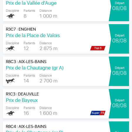
Prix de la Vallée d'Auge
Départ
08/08
Discipline
Partants
Distance
8
1 000 m
R3C7
ENGHIEN
|
Prix de la Place de Valois
Départ
08/08
Discipline
Partants
Distance
12
2 875 m
R8C3
AIX-LES-BAINS
|
Prix de la Chautagne (gr A)
Départ
08/08
Discipline
Partants
Distance
14
2 700 m
R1C3
DEAUVILLE
|
Prix de Bayeux
Départ
08/08
Discipline
Partants
Distance
16
1 600 m
R8C4
AIX-LES-BAINS
|