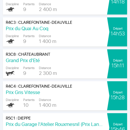
14h18
Discipline
Partants
Distance
9
2 400 m
R4C3
CLAIREFONTAINE-DEAUVILLE
|
Prix du Quai Au Coq
Départ
14h53
Discipline
Partants
Distance
9
1 400 m
R3C8
CHÂTEAUBRIANT
|
Grand Prix d'Eté
Départ
15h11
Discipline
Partants
Distance
9
2 300 m
R4C4
CLAIREFONTAINE-DEAUVILLE
|
Prix Gris Vitesse
Départ
15h28
Discipline
Partants
Distance
10
1 400 m
R5C1
DIEPPE
|
Prix du Garage l'Atelier Rouxmesnil (Prix Lands End)
Départ
15h46