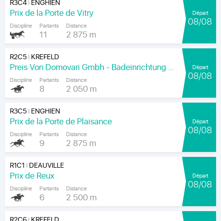
R3C4
ENGHIEN
|
Prix de la Porte de Vitry
Départ
08/08
Discipline
Partants
Distance
11
2 875 m
R2C5
KREFELD
|
Preis Von Domovari Gmbh - Badeinrichtung Auf Mass
Départ
08/08
Discipline
Partants
Distance
8
2 050 m
R3C5
ENGHIEN
|
Prix de la Porte de Plaisance
Départ
08/08
Discipline
Partants
Distance
9
2 875 m
R1C1
DEAUVILLE
|
Prix de Reux
Départ
08/08
Discipline
Partants
Distance
6
2 500 m
R2C6
KREFELD
|