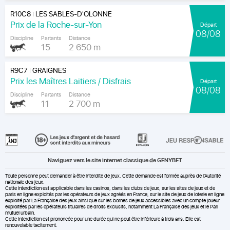
R10C8
LES SABLES-D'OLONNE
|
Prix de la Roche-sur-Yon
Départ
08/08
Discipline
Partants
Distance
15
2 650 m
R9C7
GRAIGNES
|
Prix les Maîtres Laitiers / Disfrais
Départ
08/08
Discipline
Partants
Distance
11
2 700 m
Naviguez vers le site internet classique de GENYBET
Toute personne peut demander à être interdite de jeux. Cette demande est formée auprès de l'Autorité
nationale des jeux.
Cette interdiction est applicable dans les casinos, dans les clubs de jeux, sur les sites de jeux et de
paris en ligne exploités par les opérateurs de jeux agréés en France, sur le site de jeux de loterie en ligne
exploité par La Française des jeux ainsi que sur les bornes de jeux accessibles avec un compte joueur
exploitées par les opérateurs titulaires de droits exclusifs, notamment La Française des jeux et le Pari
mutuel urbain.
Cette interdiction est prononcée pour une durée qui ne peut être inférieure à trois ans. Elle est
renouvelable tacitement.