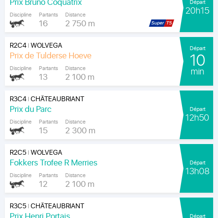
Prix Bruno Coquatrix
Départ
20h15
Discipline
Partants
Distance
16
2 750 m
R2C4
WOLVEGA
|
Départ
Prix de Tulderse Hoeve
10
Discipline
Partants
Distance
min
13
2 100 m
R3C4
CHÂTEAUBRIANT
|
Prix du Parc
Départ
12h50
Discipline
Partants
Distance
15
2 300 m
R2C5
WOLVEGA
|
Fokkers Trofee R Merries
Départ
13h08
Discipline
Partants
Distance
12
2 100 m
R3C5
CHÂTEAUBRIANT
|
Prix Henri Portais
Départ