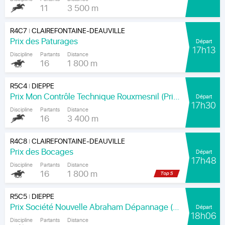
11
3 500 m
R4C7
CLAIREFONTAINE-DEAUVILLE
|
Prix des Paturages
Départ
17h13
Discipline
Partants
Distance
16
1 800 m
R5C4
DIEPPE
|
Prix Mon Contrôle Technique Rouxmesnil (Prix Jean de la Rochefoucauld)
Départ
17h30
Discipline
Partants
Distance
16
3 400 m
R4C8
CLAIREFONTAINE-DEAUVILLE
|
Prix des Bocages
Départ
17h48
Discipline
Partants
Distance
16
1 800 m
R5C5
DIEPPE
|
Prix Société Nouvelle Abraham Dépannage (Prix Arenice)
Départ
18h06
Discipline
Partants
Distance