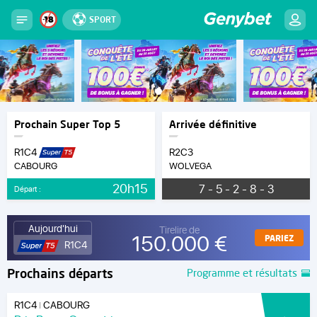
SPORT
Prochain Super Top 5
Arrivée définitive
R1C4
R2C3
CABOURG
WOLVEGA
20h15
7 - 5 - 2 - 8 - 3
Départ :
Aujourd'hui
Tirelire de
150.000 €
PARIEZ
R1C4
Prochains départs
Programme et résultats
R1C4
CABOURG
|