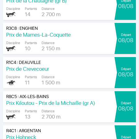
Prix de la Chautagne (gr B)
Départ
08/08
Discipline
Partants
Distance
14
2 700 m
R3C8
ENGHIEN
|
Prix de Marnes-La-Coquette
Départ
08/08
Discipline
Partants
Distance
10
2 150 m
R1C4
DEAUVILLE
|
Prix de Crevecoeur
Départ
08/08
Discipline
Partants
Distance
11
1 500 m
R8C5
AIX-LES-BAINS
|
Prix Kiloutou - Prix de la Michaille (gr A)
Départ
08/08
Discipline
Partants
Distance
13
2 700 m
R4C1
ARGENTAN
|
Prix Hohneck
Départ