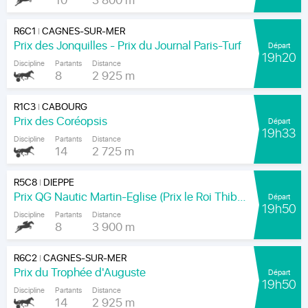
10
3 800 m
R6C1
CAGNES-SUR-MER
|
Prix des Jonquilles - Prix du Journal Paris-Turf
Départ
19h20
Discipline
Partants
Distance
8
2 925 m
R1C3
CABOURG
|
Prix des Coréopsis
Départ
19h33
Discipline
Partants
Distance
14
2 725 m
R5C8
DIEPPE
|
Prix QG Nautic Martin-Eglise (Prix le Roi Thibault)
Départ
19h50
Discipline
Partants
Distance
8
3 900 m
R6C2
CAGNES-SUR-MER
|
Prix du Trophée d'Auguste
Départ
19h50
Discipline
Partants
Distance
14
2 925 m