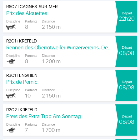
R6C7
CAGNES-SUR-MER
|
Prix des Alouettes
Départ
22h20
Discipline
Partants
Distance
8
2 150 m
R2C1
KREFELD
|
Rennen des Oberrotweiler Winzervereins. Der Klassiker Am Kaiser.
Départ
08/08
Discipline
Partants
Distance
8
1 200 m
R3C1
ENGHIEN
|
Prix de Pornic
Départ
08/08
Discipline
Partants
Distance
10
2 150 m
R2C2
KREFELD
|
Preis des Extra Tipp Am Sonntag
Départ
08/08
Discipline
Partants
Distance
7
1 700 m