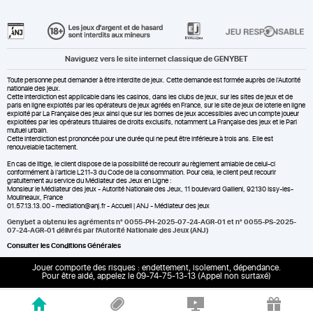
Naviguez vers le site internet classique de GENYBET
Toute personne peut demander à être interdite de jeux. Cette demande est formée auprès de l'Autorité
nationale des jeux.
Cette interdiction est applicable dans les casinos, dans les clubs de jeux, sur les sites de jeux et de
paris en ligne exploités par les opérateurs de jeux agréés en France, sur le site de jeux de loterie en ligne
exploité par La Française des jeux ainsi que sur les bornes de jeux accessibles avec un compte joueur
exploitées par les opérateurs titulaires de droits exclusifs, notamment La Française des jeux et le Pari
mutuel urbain.
Cette interdiction est prononcée pour une durée qui ne peut être inférieure à trois ans. Elle est
renouvelable tacitement.
En cas de litige, le client dispose de la possibilité de recourir au règlement amiable de celui-ci
conformément à l’article L211-3 du Code de la consommation. Pour cela, le client peut recourir
gratuitement au service du Médiateur des Jeux en Ligne :
Monsieur le Médiateur des jeux - Autorité Nationale des Jeux, 11 boulevard Gallieni, 92130 Issy-les-
Moulineaux, France
01.57.13.13.00 - mediation@anj.fr -
Accueil | ANJ - Médiateur des jeux
Genybet a obtenu les agréments n° 0055-PH-2025-07-24-AGR-01 et n° 0055-PS-2025-
07-24-AGR-01 délivrés par l'Autorité Nationale des Jeux (ANJ)
Consulter les Conditions Générales
Jouer comporte des risques : endettement, isolement, dépendance.
Pour être aidé, appelez le 09-74-75-13-13 (Appel non surtaxé)