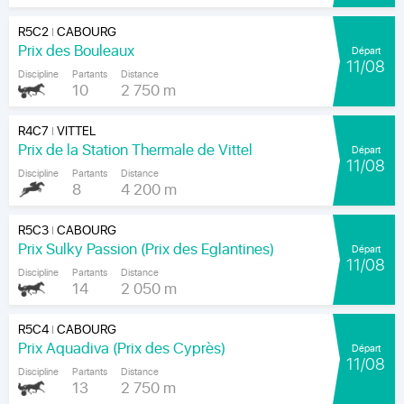
R5C2
CABOURG
|
Prix des Bouleaux
Départ
11/08
Discipline
Partants
Distance
10
2 750 m
R4C7
VITTEL
|
Prix de la Station Thermale de Vittel
Départ
11/08
Discipline
Partants
Distance
8
4 200 m
R5C3
CABOURG
|
Prix Sulky Passion (Prix des Eglantines)
Départ
11/08
Discipline
Partants
Distance
14
2 050 m
R5C4
CABOURG
|
Prix Aquadiva (Prix des Cyprès)
Départ
11/08
Discipline
Partants
Distance
13
2 750 m