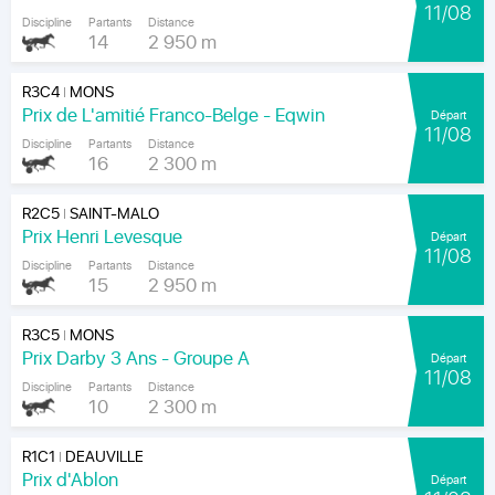
11/08
Discipline
Partants
Distance
14
2 950 m
R3C4
MONS
|
Prix de L'amitié Franco-Belge - Eqwin
Départ
11/08
Discipline
Partants
Distance
16
2 300 m
R2C5
SAINT-MALO
|
Prix Henri Levesque
Départ
11/08
Discipline
Partants
Distance
15
2 950 m
R3C5
MONS
|
Prix Darby 3 Ans - Groupe A
Départ
11/08
Discipline
Partants
Distance
10
2 300 m
R1C1
DEAUVILLE
|
Prix d'Ablon
Départ