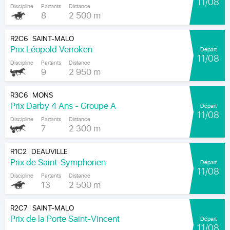
11/08
Discipline
Partants
Distance
8
2 500 m
R2C6
SAINT-MALO
|
Prix Léopold Verroken
Départ
11/08
Discipline
Partants
Distance
9
2 950 m
R3C6
MONS
|
Prix Darby 4 Ans - Groupe A
Départ
11/08
Discipline
Partants
Distance
7
2 300 m
R1C2
DEAUVILLE
|
Prix de Saint-Symphorien
Départ
11/08
Discipline
Partants
Distance
13
2 500 m
R2C7
SAINT-MALO
|
Prix de la Porte Saint-Vincent
Départ
11/08