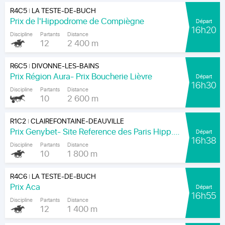
R4C5
LA TESTE-DE-BUCH
|
Prix de l'Hippodrome de Compiègne
Départ
16h20
Discipline
Partants
Distance
12
2 400 m
R6C5
DIVONNE-LES-BAINS
|
Prix Région Aura- Prix Boucherie Lièvre
Départ
16h30
Discipline
Partants
Distance
10
2 600 m
R1C2
CLAIREFONTAINE-DEAUVILLE
|
Prix Genybet- Site Reference des Paris Hipp.(px du Domaine du H. Bois)
Départ
16h38
Discipline
Partants
Distance
10
1 800 m
R4C6
LA TESTE-DE-BUCH
|
Prix Aca
Départ
16h55
Discipline
Partants
Distance
12
1 400 m