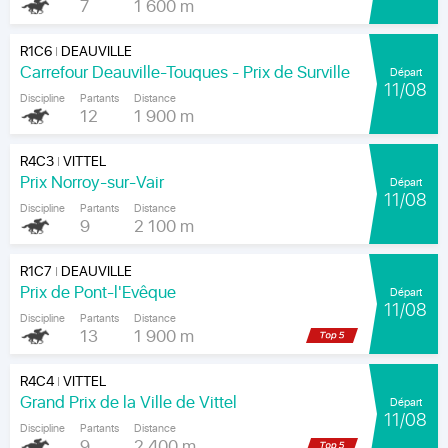
7
1 600 m
R1C6
DEAUVILLE
|
Carrefour Deauville-Touques - Prix de Surville
Départ
11/08
Discipline
Partants
Distance
12
1 900 m
R4C3
VITTEL
|
Prix Norroy-sur-Vair
Départ
11/08
Discipline
Partants
Distance
9
2 100 m
R1C7
DEAUVILLE
|
Prix de Pont-l'Evêque
Départ
11/08
Discipline
Partants
Distance
13
1 900 m
R4C4
VITTEL
|
Grand Prix de la Ville de Vittel
Départ
11/08
Discipline
Partants
Distance
9
2 400 m