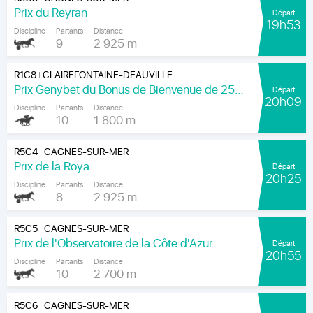
Prix du Reyran
Départ
19h53
Discipline
Partants
Distance
9
2 925 m
R1C8
CLAIREFONTAINE-DEAUVILLE
|
Prix Genybet du Bonus de Bienvenue de 250 Euros (Prix Ramsin)
Départ
20h09
Discipline
Partants
Distance
10
1 800 m
R5C4
CAGNES-SUR-MER
|
Prix de la Roya
Départ
20h25
Discipline
Partants
Distance
8
2 925 m
R5C5
CAGNES-SUR-MER
|
Prix de l'Observatoire de la Côte d'Azur
Départ
20h55
Discipline
Partants
Distance
10
2 700 m
R5C6
CAGNES-SUR-MER
|