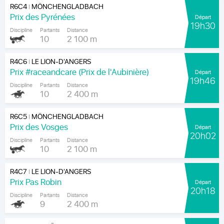
R6C4
MÖNCHENGLADBACH
|
Prix des Pyrénées
Départ
19h30
Discipline
Partants
Distance
10
2 100 m
R4C6
LE LION-D'ANGERS
|
Prix #raceandcare (Prix de l'Aubinière)
Départ
19h46
Discipline
Partants
Distance
10
2 400 m
R6C5
MÖNCHENGLADBACH
|
Prix des Vosges
Départ
20h02
Discipline
Partants
Distance
10
2 100 m
R4C7
LE LION-D'ANGERS
|
Prix Pas Robin
Départ
20h18
Discipline
Partants
Distance
9
2 400 m