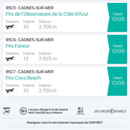
R5C5
CAGNES-SUR-MER
|
Prix de l'Observatoire de la Côte d'Azur
Départ
10/08
Discipline
Partants
Distance
10
2 700 m
R5C6
CAGNES-SUR-MER
|
Prix Faneur
Départ
10/08
Discipline
Partants
Distance
12
2 925 m
R5C7
CAGNES-SUR-MER
|
Prix Coco Beach
Départ
10/08
Discipline
Partants
Distance
10
2 150 m
Naviguez vers le site internet classique de GENYBET