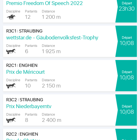
Premio Freedom Of Speech 2022
Départ
23h30
Discipline
Partants
Distance
12
1 200 m
R3C1
STRAUBING
|
wettstar.de - Gäubodenvolksfest-Trophy
Départ
10/08
Discipline
Partants
Distance
6
1 925 m
R2C1
ENGHIEN
|
Prix de Méricourt
Départ
10/08
Discipline
Partants
Distance
10
2 150 m
R3C2
STRAUBING
|
Prix Niederbayerntv
Départ
10/08
Discipline
Partants
Distance
8
2 400 m
R2C2
ENGHIEN
|