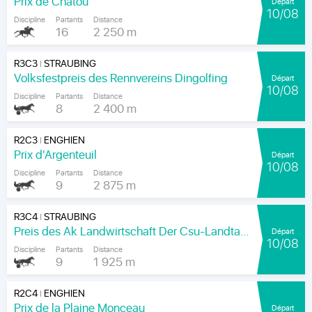
Prix de Chatou
Départ
10/08
Discipline
Partants
Distance
16
2 250 m
R3C3
STRAUBING
|
Volksfestpreis des Rennvereins Dingolfing
Départ
10/08
Discipline
Partants
Distance
8
2 400 m
R2C3
ENGHIEN
|
Prix d'Argenteuil
Départ
10/08
Discipline
Partants
Distance
9
2 875 m
R3C4
STRAUBING
|
Preis des Ak Landwirtschaft Der Csu-Landtagsfraktion
Départ
10/08
Discipline
Partants
Distance
9
1 925 m
R2C4
ENGHIEN
|
Prix de la Plaine Monceau
Départ