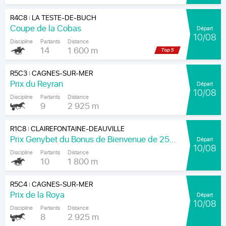
R4C8
LA TESTE-DE-BUCH
|
Coupe de la Cobas
Départ
10/08
Discipline
Partants
Distance
14
1 600 m
R5C3
CAGNES-SUR-MER
|
Prix du Reyran
Départ
10/08
Discipline
Partants
Distance
9
2 925 m
R1C8
CLAIREFONTAINE-DEAUVILLE
|
Prix Genybet du Bonus de Bienvenue de 250 Euros (Prix Ramsin)
Départ
10/08
Discipline
Partants
Distance
10
1 800 m
R5C4
CAGNES-SUR-MER
|
Prix de la Roya
Départ
10/08
Discipline
Partants
Distance
8
2 925 m