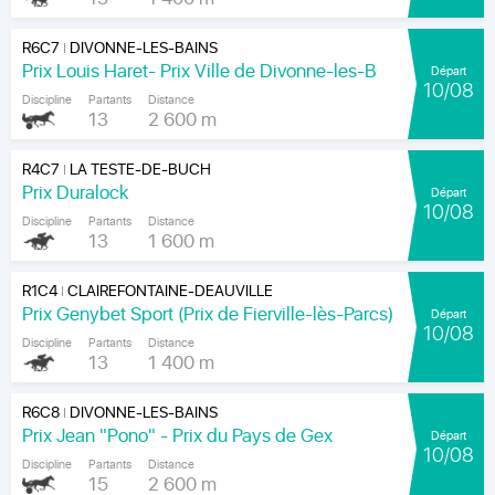
R6C7
DIVONNE-LES-BAINS
|
Prix Louis Haret- Prix Ville de Divonne-les-B
Départ
10/08
Discipline
Partants
Distance
13
2 600 m
R4C7
LA TESTE-DE-BUCH
|
Prix Duralock
Départ
10/08
Discipline
Partants
Distance
13
1 600 m
R1C4
CLAIREFONTAINE-DEAUVILLE
|
Prix Genybet Sport (Prix de Fierville-lès-Parcs)
Départ
10/08
Discipline
Partants
Distance
13
1 400 m
R6C8
DIVONNE-LES-BAINS
|
Prix Jean "Pono" - Prix du Pays de Gex
Départ
10/08
Discipline
Partants
Distance
15
2 600 m