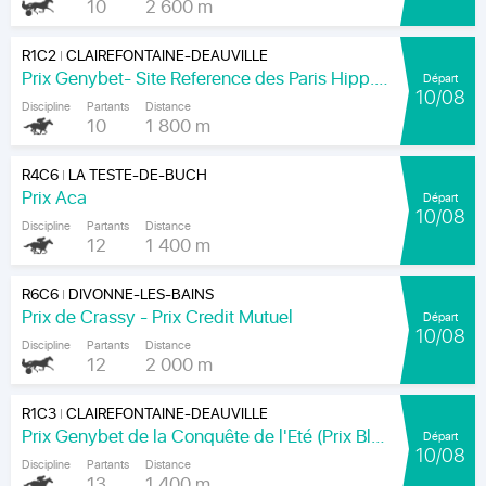
10
2 600 m
R1C2
CLAIREFONTAINE-DEAUVILLE
|
Prix Genybet- Site Reference des Paris Hipp.(px du Domaine du H. Bois)
Départ
10/08
Discipline
Partants
Distance
10
1 800 m
R4C6
LA TESTE-DE-BUCH
|
Prix Aca
Départ
10/08
Discipline
Partants
Distance
12
1 400 m
R6C6
DIVONNE-LES-BAINS
|
Prix de Crassy - Prix Credit Mutuel
Départ
10/08
Discipline
Partants
Distance
12
2 000 m
R1C3
CLAIREFONTAINE-DEAUVILLE
|
Prix Genybet de la Conquête de l'Eté (Prix Blangy-le-Château)
Départ
10/08
Discipline
Partants
Distance
13
1 400 m