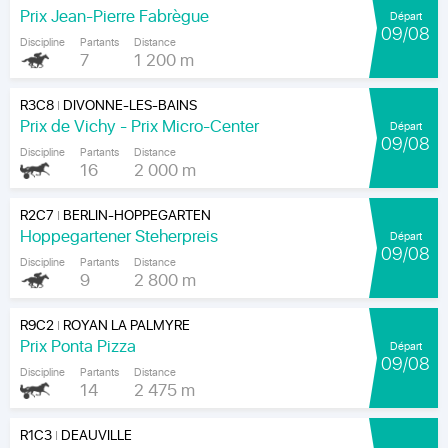
Prix Jean-Pierre Fabrègue
Départ
09/08
Discipline
Partants
Distance
7
1 200 m
R3C8
DIVONNE-LES-BAINS
|
Prix de Vichy - Prix Micro-Center
Départ
09/08
Discipline
Partants
Distance
16
2 000 m
R2C7
BERLIN-HOPPEGARTEN
|
Hoppegartener Steherpreis
Départ
09/08
Discipline
Partants
Distance
9
2 800 m
R9C2
ROYAN LA PALMYRE
|
Prix Ponta Pizza
Départ
09/08
Discipline
Partants
Distance
14
2 475 m
R1C3
DEAUVILLE
|