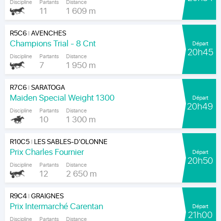
Discipline
Partants
Distance
11
1 609 m
R5C6
AVENCHES
|
Champions Trial - 8 Cnt
Départ
20h45
Discipline
Partants
Distance
7
1 950 m
R7C6
SARATOGA
|
Maiden Special Weight 1300
Départ
20h49
Discipline
Partants
Distance
10
1 300 m
R10C5
LES SABLES-D'OLONNE
|
Prix Charles Fournier
Départ
20h50
Discipline
Partants
Distance
12
2 650 m
R9C4
GRAIGNES
|
Prix Intermarché Carentan
Départ
21h00
Discipline
Partants
Distance