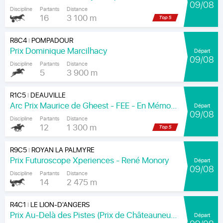
09/08
Discipline
Partants
Distance
16
3 100 m
R8C4
POMPADOUR
|
Prix Dominique Marcilhacy
Départ
09/08
Discipline
Partants
Distance
5
3 900 m
R1C5
DEAUVILLE
|
Arc Prix Maurice de Gheest - FEE - En Mémoire de Louis Romanet
Départ
09/08
Discipline
Partants
Distance
12
1 300 m
R9C5
ROYAN LA PALMYRE
|
Prix Futuroscope Xperiences - René Monory
Départ
09/08
Discipline
Partants
Distance
14
2 475 m
R4C1
LE LION-D'ANGERS
|
Prix Au-Delà des Pistes (Prix de Châteauneuf-sur-Sarthe)
Départ