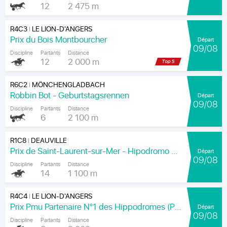
12
2 475 m
R4C3
LE LION-D'ANGERS
|
Prix du Bois Montbourcher
Départ
09/08
Discipline
Partants
Distance
12
2 000 m
R6C2
MÖNCHENGLADBACH
|
Robbin Bot - Geburtstagsrennen
Départ
09/08
Discipline
Partants
Distance
6
2 100 m
R1C8
DEAUVILLE
|
Prix de Saint-Laurent-sur-Mer - Hipodromo de Maronas
Départ
09/08
Discipline
Partants
Distance
14
1 100 m
R4C4
LE LION-D'ANGERS
|
Prix Pmu Partenaire N°1 des Hippodromes (Prix du Moulin de Varennes)
Départ
09/08
Discipline
Partants
Distance