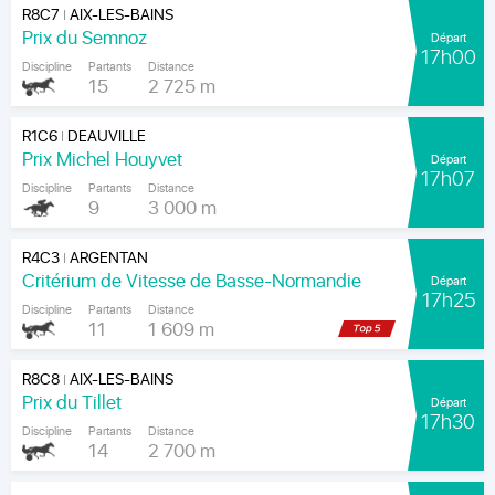
R8C7
AIX-LES-BAINS
|
Prix du Semnoz
Départ
17h00
Discipline
Partants
Distance
15
2 725 m
R1C6
DEAUVILLE
|
Prix Michel Houyvet
Départ
17h07
Discipline
Partants
Distance
9
3 000 m
R4C3
ARGENTAN
|
Critérium de Vitesse de Basse-Normandie
Départ
17h25
Discipline
Partants
Distance
11
1 609 m
R8C8
AIX-LES-BAINS
|
Prix du Tillet
Départ
17h30
Discipline
Partants
Distance
14
2 700 m