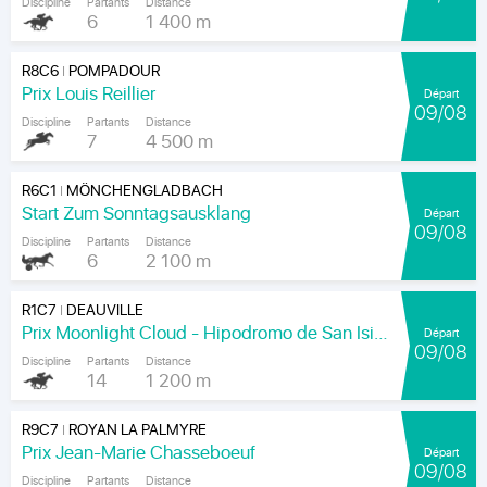
Discipline
Partants
Distance
6
1 400 m
R8C6
POMPADOUR
|
Prix Louis Reillier
Départ
09/08
Discipline
Partants
Distance
7
4 500 m
R6C1
MÖNCHENGLADBACH
|
Start Zum Sonntagsausklang
Départ
09/08
Discipline
Partants
Distance
6
2 100 m
R1C7
DEAUVILLE
|
Prix Moonlight Cloud - Hipodromo de San Isidro
Départ
09/08
Discipline
Partants
Distance
14
1 200 m
R9C7
ROYAN LA PALMYRE
|
Prix Jean-Marie Chasseboeuf
Départ
09/08
Discipline
Partants
Distance