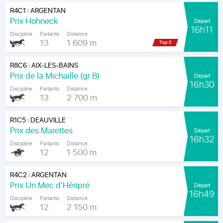
R4C1
ARGENTAN
|
Prix Hohneck
Départ
16h11
Discipline
Partants
Distance
13
1 609 m
R8C6
AIX-LES-BAINS
|
Prix de la Michaille (gr B)
Départ
16h30
Discipline
Partants
Distance
13
2 700 m
R1C5
DEAUVILLE
|
Prix des Marettes
Départ
16h32
Discipline
Partants
Distance
12
1 500 m
R4C2
ARGENTAN
|
Prix Un Mec d'Héripré
Départ
16h49
Discipline
Partants
Distance
12
2 150 m