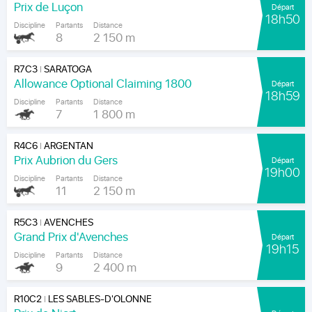
Prix de Luçon
Départ
18h50
Discipline
Partants
Distance
8
2 150 m
R7C3
SARATOGA
|
Allowance Optional Claiming 1800
Départ
18h59
Discipline
Partants
Distance
7
1 800 m
R4C6
ARGENTAN
|
Prix Aubrion du Gers
Départ
19h00
Discipline
Partants
Distance
11
2 150 m
R5C3
AVENCHES
|
Grand Prix d'Avenches
Départ
19h15
Discipline
Partants
Distance
9
2 400 m
R10C2
LES SABLES-D'OLONNE
|