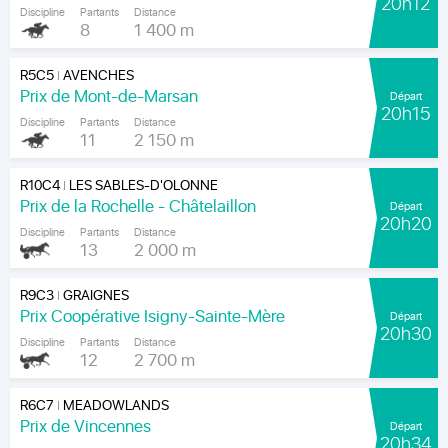
20h12
Discipline
Partants
Distance
8
1 400 m
R5C5
AVENCHES
|
Prix de Mont-de-Marsan
Départ
20h15
Discipline
Partants
Distance
11
2 150 m
R10C4
LES SABLES-D'OLONNE
|
Prix de la Rochelle - Châtelaillon
Départ
20h20
Discipline
Partants
Distance
13
2 000 m
R9C3
GRAIGNES
|
Prix Coopérative Isigny-Sainte-Mère
Départ
20h30
Discipline
Partants
Distance
12
2 700 m
R6C7
MEADOWLANDS
|
Prix de Vincennes
Départ
20h34