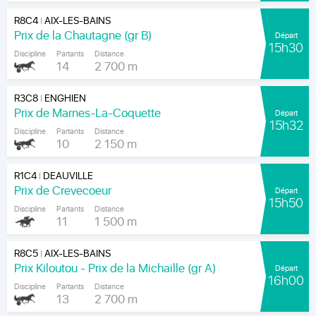
R8C4
AIX-LES-BAINS
|
Prix de la Chautagne (gr B)
Départ
15h30
Discipline
Partants
Distance
14
2 700 m
R3C8
ENGHIEN
|
Prix de Marnes-La-Coquette
Départ
15h32
Discipline
Partants
Distance
10
2 150 m
R1C4
DEAUVILLE
|
Prix de Crevecoeur
Départ
15h50
Discipline
Partants
Distance
11
1 500 m
R8C5
AIX-LES-BAINS
|
Prix Kiloutou - Prix de la Michaille (gr A)
Départ
16h00
Discipline
Partants
Distance
13
2 700 m