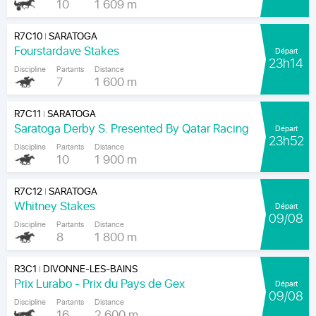
10
1 609 m
R7C10
SARATOGA
|
Fourstardave Stakes
Départ
23h14
Discipline
Partants
Distance
7
1 600 m
R7C11
SARATOGA
|
Saratoga Derby S. Presented By Qatar Racing
Départ
23h52
Discipline
Partants
Distance
10
1 900 m
R7C12
SARATOGA
|
Whitney Stakes
Départ
09/08
Discipline
Partants
Distance
8
1 800 m
R3C1
DIVONNE-LES-BAINS
|
Prix Lurabo - Prix du Pays de Gex
Départ
09/08
Discipline
Partants
Distance
16
2 600 m