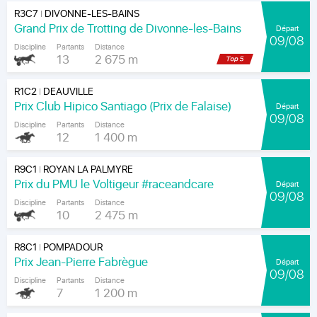
R3C7
DIVONNE-LES-BAINS
|
Grand Prix de Trotting de Divonne-les-Bains
Départ
09/08
Discipline
Partants
Distance
13
2 675 m
R1C2
DEAUVILLE
|
Prix Club Hipico Santiago (Prix de Falaise)
Départ
09/08
Discipline
Partants
Distance
12
1 400 m
R9C1
ROYAN LA PALMYRE
|
Prix du PMU le Voltigeur #raceandcare
Départ
09/08
Discipline
Partants
Distance
10
2 475 m
R8C1
POMPADOUR
|
Prix Jean-Pierre Fabrègue
Départ
09/08
Discipline
Partants
Distance
7
1 200 m