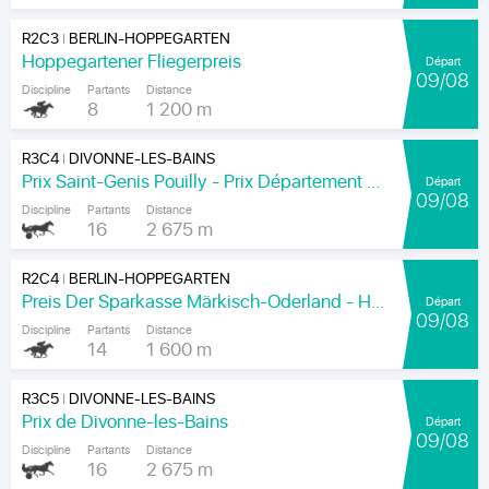
R2C3
BERLIN-HOPPEGARTEN
|
Hoppegartener Fliegerpreis
Départ
09/08
Discipline
Partants
Distance
8
1 200 m
R3C4
DIVONNE-LES-BAINS
|
Prix Saint-Genis Pouilly - Prix Département Ain
Départ
09/08
Discipline
Partants
Distance
16
2 675 m
R2C4
BERLIN-HOPPEGARTEN
|
Preis Der Sparkasse Märkisch-Oderland - Hkjc World Pool Trophy
Départ
09/08
Discipline
Partants
Distance
14
1 600 m
R3C5
DIVONNE-LES-BAINS
|
Prix de Divonne-les-Bains
Départ
09/08
Discipline
Partants
Distance
16
2 675 m