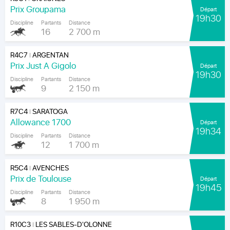
Prix Groupama
Départ
19h30
Discipline
Partants
Distance
16
2 700 m
R4C7
ARGENTAN
|
Prix Just A Gigolo
Départ
19h30
Discipline
Partants
Distance
9
2 150 m
R7C4
SARATOGA
|
Allowance 1700
Départ
19h34
Discipline
Partants
Distance
12
1 700 m
R5C4
AVENCHES
|
Prix de Toulouse
Départ
19h45
Discipline
Partants
Distance
8
1 950 m
R10C3
LES SABLES-D'OLONNE
|