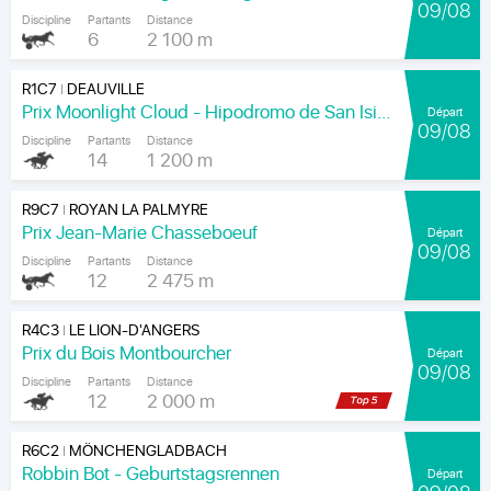
09/08
Discipline
Partants
Distance
6
2 100 m
R1C7
DEAUVILLE
|
Prix Moonlight Cloud - Hipodromo de San Isidro
Départ
09/08
Discipline
Partants
Distance
14
1 200 m
R9C7
ROYAN LA PALMYRE
|
Prix Jean-Marie Chasseboeuf
Départ
09/08
Discipline
Partants
Distance
12
2 475 m
R4C3
LE LION-D'ANGERS
|
Prix du Bois Montbourcher
Départ
09/08
Discipline
Partants
Distance
12
2 000 m
R6C2
MÖNCHENGLADBACH
|
Robbin Bot - Geburtstagsrennen
Départ