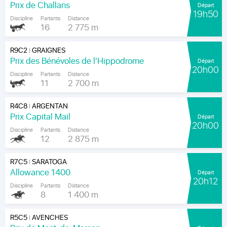
Prix de Challans
Départ
19h50
Discipline
Partants
Distance
16
2 775 m
R9C2
GRAIGNES
|
Prix des Bénévoles de l'Hippodrome
Départ
20h00
Discipline
Partants
Distance
11
2 700 m
R4C8
ARGENTAN
|
Prix Capital Mail
Départ
20h00
Discipline
Partants
Distance
12
2 875 m
R7C5
SARATOGA
|
Allowance 1400
Départ
20h12
Discipline
Partants
Distance
8
1 400 m
R5C5
AVENCHES
|