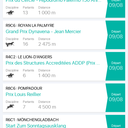
Prix du Cercle - Hipodromo Palermo 150 Aniversario
Départ
09/08
Discipline
Partants
Distance
13
1 000 m
R9C6
ROYAN LA PALMYRE
|
Grand Prix Dynavena - Jean Mercier
Départ
09/08
Discipline
Partants
Distance
16
2 475 m
R4C2
LE LION-D'ANGERS
|
Prix des Structures Accreditées ADDP (Prix Léon Carabin)
Départ
09/08
Discipline
Partants
Distance
6
1 400 m
R8C6
POMPADOUR
|
Prix Louis Reillier
Départ
09/08
Discipline
Partants
Distance
7
4 500 m
R6C1
MÖNCHENGLADBACH
|
Start Zum Sonntagsausklang
Départ