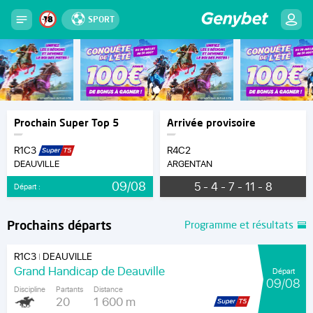
SPORT
Prochain Super Top 5
Arrivée provisoire
R1C3
R4C2
DEAUVILLE
ARGENTAN
09/08
5 - 4 - 7 - 11 - 8
Départ :
Prochains départs
Programme et résultats
R1C3
DEAUVILLE
|
Grand Handicap de Deauville
Départ
09/08
Discipline
Partants
Distance
20
1 600 m