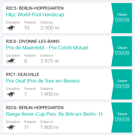
R2C5
BERLIN-HOPPEGARTEN
|
Hkjc World Pool Handicap
Départ
09/08
Discipline
Partants
Distance
15
2 000 m
R3C6
DIVONNE-LES-BAINS
|
Prix de Maienfeld - Prix Crédit Mutuel
Départ
09/08
Discipline
Partants
Distance
8
2 675 m
R1C1
DEAUVILLE
|
Prix Osaf (Prix de Tour-en-Bessin)
Départ
09/08
Discipline
Partants
Distance
7
1 400 m
R2C6
BERLIN-HOPPEGARTEN
|
Range Rover-Cup Pres. By Britcars Berlin- Hoppegartener Stutenp.
Départ
09/08
Discipline
Partants
Distance
11
1 800 m