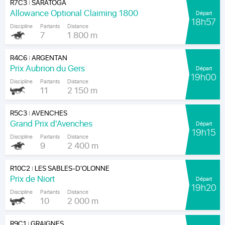
R7C3
SARATOGA
|
Allowance Optional Claiming 1800
Départ
18h57
Discipline
Partants
Distance
7
1 800 m
R4C6
ARGENTAN
|
Prix Aubrion du Gers
Départ
19h00
Discipline
Partants
Distance
11
2 150 m
R5C3
AVENCHES
|
Grand Prix d'Avenches
Départ
19h15
Discipline
Partants
Distance
9
2 400 m
R10C2
LES SABLES-D'OLONNE
|
Prix de Niort
Départ
19h20
Discipline
Partants
Distance
10
2 000 m
R9C1
GRAIGNES
|