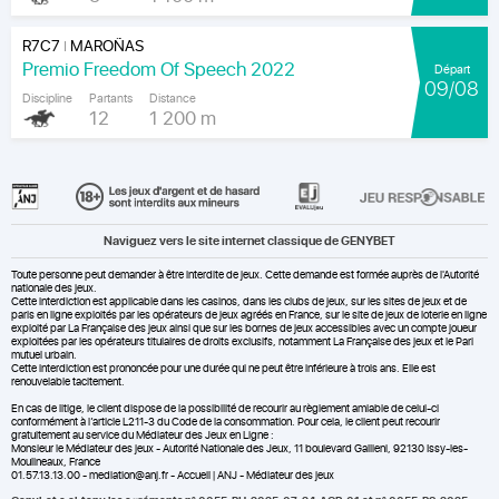
R7C7
MAROÑAS
|
Premio Freedom Of Speech 2022
Départ
09/08
Discipline
Partants
Distance
12
1 200 m
Naviguez vers le site internet classique de GENYBET
Toute personne peut demander à être interdite de jeux. Cette demande est formée auprès de l'Autorité
nationale des jeux.
Cette interdiction est applicable dans les casinos, dans les clubs de jeux, sur les sites de jeux et de
paris en ligne exploités par les opérateurs de jeux agréés en France, sur le site de jeux de loterie en ligne
exploité par La Française des jeux ainsi que sur les bornes de jeux accessibles avec un compte joueur
exploitées par les opérateurs titulaires de droits exclusifs, notamment La Française des jeux et le Pari
mutuel urbain.
Cette interdiction est prononcée pour une durée qui ne peut être inférieure à trois ans. Elle est
renouvelable tacitement.
En cas de litige, le client dispose de la possibilité de recourir au règlement amiable de celui-ci
conformément à l’article L211-3 du Code de la consommation. Pour cela, le client peut recourir
gratuitement au service du Médiateur des Jeux en Ligne :
Monsieur le Médiateur des jeux - Autorité Nationale des Jeux, 11 boulevard Gallieni, 92130 Issy-les-
Moulineaux, France
01.57.13.13.00 - mediation@anj.fr -
Accueil | ANJ - Médiateur des jeux