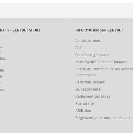
RTIFS - GENYBET SPORT
INFORMATION SUR GENYBET
Contactez-nous
ll
Aide
s
Conditions générales
ball
Index égalité Femmes-Hommes
y
Charte de Protection de vos Donné
ball
Personnelles
all
Gérer mes cookies
e
Jeu responsable
rect
Réglement des offres
Plan du site
Affiliation
Réglement jeux concours réseaux 