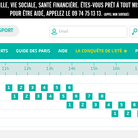
SPORT
ORTS
GUIDE DES PARIS
AIDE
LA CONQUÊTE DE L'ETÉ ☀️
P
11h
12h
13h
14h
15h
16h
1
1
2
3
4
5
6
1
2
3
4
5
6
7
8
1
2
3
4
5
6
1
2