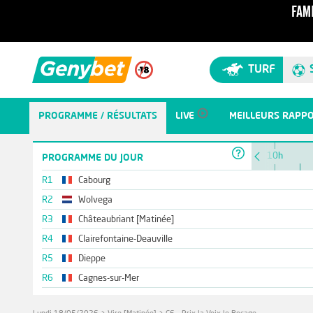
TURF
PROGRAMME / RÉSULTATS
LIVE
MEILLEURS RAPP
10h
PROGRAMME DU JOUR
R1
Cabourg
R2
Wolvega
R3
Châteaubriant [Matinée]
R4
Clairefontaine-Deauville
R5
Dieppe
R6
Cagnes-sur-Mer