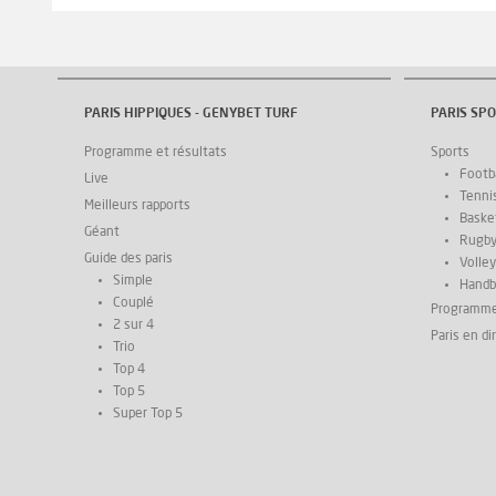
PARIS HIPPIQUES - GENYBET TURF
PARIS SPO
Programme et résultats
Sports
Footba
Live
Tenni
Meilleurs rapports
Basket
Géant
Rugb
Guide des paris
Volley
Simple
Handb
Couplé
Programm
2 sur 4
Paris en di
Trio
Top 4
Top 5
Super Top 5