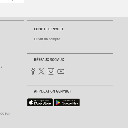
COMPTE GENYBET
Ouvrir un compte
RÉSEAUX SOCIAUX
es
APPLICATION GENYBET
sociaux