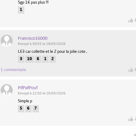
Sgp 1€ pas plus !!!
1
Francisco16000
Envoyé à 09:55 le 18/05/2026
LE3 car collette et le 2 pour la jolie cote ,
3
10
6
1
2
1 commentaire
PifPafPouf
Envoyé à 22:50 le 16/05/2026
Simple p
5
6
7
H