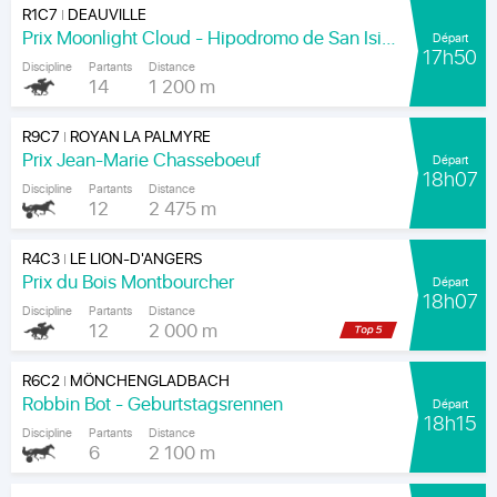
R1C7
DEAUVILLE
|
Prix Moonlight Cloud - Hipodromo de San Isidro
Départ
17h50
Discipline
Partants
Distance
14
1 200 m
R9C7
ROYAN LA PALMYRE
|
Prix Jean-Marie Chasseboeuf
Départ
18h07
Discipline
Partants
Distance
12
2 475 m
R4C3
LE LION-D'ANGERS
|
Prix du Bois Montbourcher
Départ
18h07
Discipline
Partants
Distance
12
2 000 m
R6C2
MÖNCHENGLADBACH
|
Robbin Bot - Geburtstagsrennen
Départ
18h15
Discipline
Partants
Distance
6
2 100 m