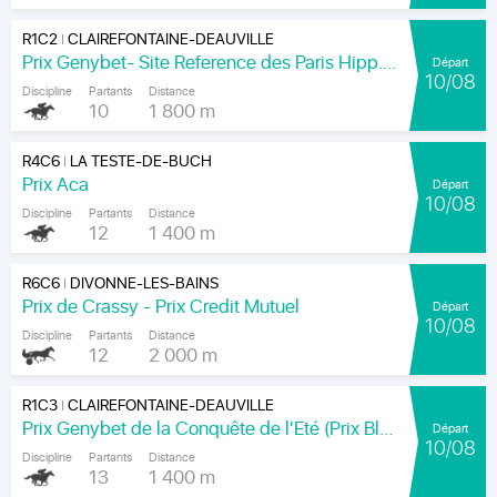
R1C2
CLAIREFONTAINE-DEAUVILLE
|
Prix Genybet- Site Reference des Paris Hipp.(px du Domaine du H. Bois)
Départ
10/08
Discipline
Partants
Distance
10
1 800 m
R4C6
LA TESTE-DE-BUCH
|
Prix Aca
Départ
10/08
Discipline
Partants
Distance
12
1 400 m
R6C6
DIVONNE-LES-BAINS
|
Prix de Crassy - Prix Credit Mutuel
Départ
10/08
Discipline
Partants
Distance
12
2 000 m
R1C3
CLAIREFONTAINE-DEAUVILLE
|
Prix Genybet de la Conquête de l'Eté (Prix Blangy-le-Château)
Départ
10/08
Discipline
Partants
Distance
13
1 400 m