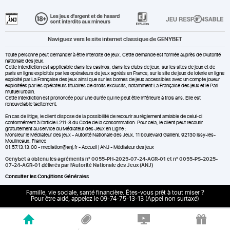
Naviguez vers le site internet classique de GENYBET
Toute personne peut demander à être interdite de jeux. Cette demande est formée auprès de l'Autorité
nationale des jeux.
Cette interdiction est applicable dans les casinos, dans les clubs de jeux, sur les sites de jeux et de
paris en ligne exploités par les opérateurs de jeux agréés en France, sur le site de jeux de loterie en ligne
exploité par La Française des jeux ainsi que sur les bornes de jeux accessibles avec un compte joueur
exploitées par les opérateurs titulaires de droits exclusifs, notamment La Française des jeux et le Pari
mutuel urbain.
Cette interdiction est prononcée pour une durée qui ne peut être inférieure à trois ans. Elle est
renouvelable tacitement.
En cas de litige, le client dispose de la possibilité de recourir au règlement amiable de celui-ci
conformément à l’article L211-3 du Code de la consommation. Pour cela, le client peut recourir
gratuitement au service du Médiateur des Jeux en Ligne :
Monsieur le Médiateur des jeux - Autorité Nationale des Jeux, 11 boulevard Gallieni, 92130 Issy-les-
Moulineaux, France
01.57.13.13.00 - mediation@anj.fr -
Accueil | ANJ - Médiateur des jeux
Genybet a obtenu les agréments n° 0055-PH-2025-07-24-AGR-01 et n° 0055-PS-2025-
07-24-AGR-01 délivrés par l'Autorité Nationale des Jeux (ANJ)
Consulter les Conditions Générales
Famille, vie sociale, santé financière. Êtes-vous prêt à tout miser ?
Pour être aidé, appelez le 09-74-75-13-13 (Appel non surtaxé)