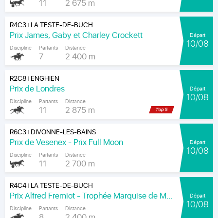
11
2 675 m
R4C3
LA TESTE-DE-BUCH
|
Prix James, Gaby et Charley Crockett
Départ
10/08
Discipline
Partants
Distance
7
2 400 m
R2C8
ENGHIEN
|
Prix de Londres
Départ
10/08
Discipline
Partants
Distance
11
2 875 m
R6C3
DIVONNE-LES-BAINS
|
Prix de Vesenex - Prix Full Moon
Départ
10/08
Discipline
Partants
Distance
11
2 700 m
R4C4
LA TESTE-DE-BUCH
|
Prix Alfred Fremiot - Trophée Marquise de Moratalla
Départ
10/08
Discipline
Partants
Distance
8
2 400 m