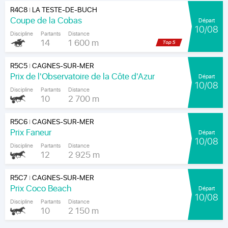
R4C8
LA TESTE-DE-BUCH
|
Coupe de la Cobas
Départ
10/08
Discipline
Partants
Distance
14
1 600 m
R5C5
CAGNES-SUR-MER
|
Prix de l'Observatoire de la Côte d'Azur
Départ
10/08
Discipline
Partants
Distance
10
2 700 m
R5C6
CAGNES-SUR-MER
|
Prix Faneur
Départ
10/08
Discipline
Partants
Distance
12
2 925 m
R5C7
CAGNES-SUR-MER
|
Prix Coco Beach
Départ
10/08
Discipline
Partants
Distance
10
2 150 m