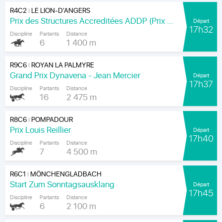
R4C2
LE LION-D'ANGERS
|
Prix des Structures Accreditées ADDP (Prix Léon Carabin)
Départ
17h32
Discipline
Partants
Distance
6
1 400 m
R9C6
ROYAN LA PALMYRE
|
Grand Prix Dynavena - Jean Mercier
Départ
17h37
Discipline
Partants
Distance
16
2 475 m
R8C6
POMPADOUR
|
Prix Louis Reillier
Départ
17h40
Discipline
Partants
Distance
7
4 500 m
R6C1
MÖNCHENGLADBACH
|
Start Zum Sonntagsausklang
Départ
17h45
Discipline
Partants
Distance
6
2 100 m