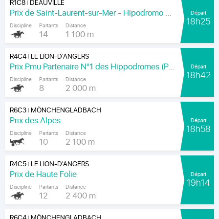
R1C8
DEAUVILLE
|
Prix de Saint-Laurent-sur-Mer - Hipodromo de Maronas
Départ
18h25
Discipline
Partants
Distance
14
1 100 m
R4C4
LE LION-D'ANGERS
|
Prix Pmu Partenaire N°1 des Hippodromes (Prix du Moulin de Varennes)
Départ
18h42
Discipline
Partants
Distance
8
2 000 m
R6C3
MÖNCHENGLADBACH
|
Prix des Alpes
Départ
18h58
Discipline
Partants
Distance
10
2 100 m
R4C5
LE LION-D'ANGERS
|
Prix de Haute Folie
Départ
19h14
Discipline
Partants
Distance
12
2 400 m
R6C4
MÖNCHENGLADBACH
|