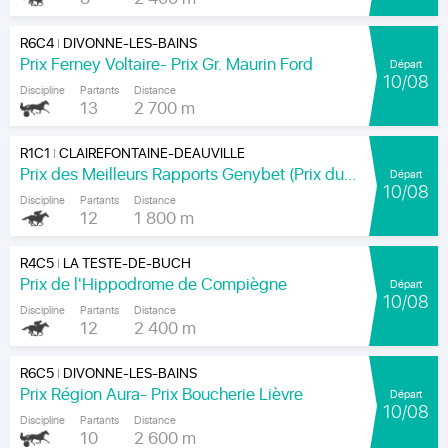
R6C4
DIVONNE-LES-BAINS
|
Prix Ferney Voltaire- Prix Gr. Maurin Ford
Départ
10/08
Discipline
Partants
Distance
13
2 700 m
R1C1
CLAIREFONTAINE-DEAUVILLE
|
Prix des Meilleurs Rapports Genybet (Prix du Haut-Bois)
Départ
10/08
Discipline
Partants
Distance
12
1 800 m
R4C5
LA TESTE-DE-BUCH
|
Prix de l'Hippodrome de Compiègne
Départ
10/08
Discipline
Partants
Distance
12
2 400 m
R6C5
DIVONNE-LES-BAINS
|
Prix Région Aura- Prix Boucherie Lièvre
Départ
10/08
Discipline
Partants
Distance
10
2 600 m