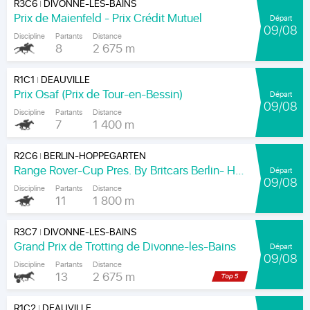
R3C6
DIVONNE-LES-BAINS
|
Prix de Maienfeld - Prix Crédit Mutuel
Départ
09/08
Discipline
Partants
Distance
8
2 675 m
R1C1
DEAUVILLE
|
Prix Osaf (Prix de Tour-en-Bessin)
Départ
09/08
Discipline
Partants
Distance
7
1 400 m
R2C6
BERLIN-HOPPEGARTEN
|
Range Rover-Cup Pres. By Britcars Berlin- Hoppegartener Stutenp.
Départ
09/08
Discipline
Partants
Distance
11
1 800 m
R3C7
DIVONNE-LES-BAINS
|
Grand Prix de Trotting de Divonne-les-Bains
Départ
09/08
Discipline
Partants
Distance
13
2 675 m
R1C2
DEAUVILLE
|