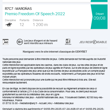
R7C7
MAROÑAS
|
Premio Freedom Of Speech 2022
Départ
09/08
Discipline
Partants
Distance
12
1 200 m
Naviguez vers le site internet classique de GENYBET
Toute personne peut demander à être interdite de jeux. Cette demande est formée auprès de l'Autorité
nationale des jeux.
Cette interdiction est applicable dans les casinos, dans les clubs de jeux, sur les sites de jeux et de
paris en ligne exploités par les opérateurs de jeux agréés en France, sur le site de jeux de loterie en ligne
exploité par La Française des jeux ainsi que sur les bornes de jeux accessibles avec un compte joueur
exploitées par les opérateurs titulaires de droits exclusifs, notamment La Française des jeux et le Pari
mutuel urbain.
Cette interdiction est prononcée pour une durée qui ne peut être inférieure à trois ans. Elle est
renouvelable tacitement.
En cas de litige, le client dispose de la possibilité de recourir au règlement amiable de celui-ci
conformément à l’article L211-3 du Code de la consommation. Pour cela, le client peut recourir
gratuitement au service du Médiateur des Jeux en Ligne :
Monsieur le Médiateur des jeux - Autorité Nationale des Jeux, 11 boulevard Gallieni, 92130 Issy-les-
Moulineaux, France
01.57.13.13.00 - mediation@anj.fr -
Accueil | ANJ - Médiateur des jeux
Genybet a obtenu les agréments n° 0055-PH-2025-07-24-AGR-01 et n° 0055-PS-2025-