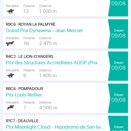
09/08
Discipline
Partants
Distance
13
1 000 m
R9C6
ROYAN LA PALMYRE
|
Grand Prix Dynavena - Jean Mercier
Départ
09/08
Discipline
Partants
Distance
16
2 475 m
R4C2
LE LION-D'ANGERS
|
Prix des Structures Accreditées ADDP (Prix Léon Carabin)
Départ
09/08
Discipline
Partants
Distance
6
1 400 m
R8C6
POMPADOUR
|
Prix Louis Reillier
Départ
09/08
Discipline
Partants
Distance
7
4 500 m
R1C7
DEAUVILLE
|
Prix Moonlight Cloud - Hipodromo de San Isidro
Départ