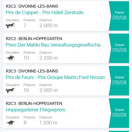
R3C2
DIVONNE-LES-BAINS
|
Prix de Coppet - Prix Hôtel Zenitude
Départ
09/08
Discipline
Partants
Distance
7
2 000 m
R2C2
BERLIN-HOPPEGARTEN
|
Preis Der Mahlo Bau Verwaltungsgesellschaft Mbh
Départ
09/08
Discipline
Partants
Distance
10
2 200 m
R3C3
DIVONNE-LES-BAINS
|
Prix de Feurs - Prix Groupe Martin Ford Nissan
Départ
09/08
Discipline
Partants
Distance
10
2 000 m
R2C3
BERLIN-HOPPEGARTEN
|
Hoppegartener Fliegerpreis
Départ
09/08
Discipline
Partants
Distance
8
1 200 m