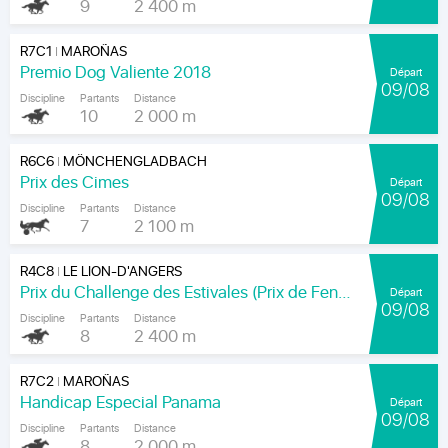
9
2 400 m
R7C1
MAROÑAS
|
Premio Dog Valiente 2018
Départ
09/08
Discipline
Partants
Distance
10
2 000 m
R6C6
MÖNCHENGLADBACH
|
Prix des Cimes
Départ
09/08
Discipline
Partants
Distance
7
2 100 m
R4C8
LE LION-D'ANGERS
|
Prix du Challenge des Estivales (Prix de Feneu)
Départ
09/08
Discipline
Partants
Distance
8
2 400 m
R7C2
MAROÑAS
|
Handicap Especial Panama
Départ
09/08
Discipline
Partants
Distance
8
2 000 m