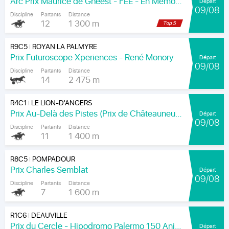
Arc Prix Maurice de Gheest - FEE - En Mémoire de Louis Romanet
Départ
09/08
Discipline
Partants
Distance
12
1 300 m
R9C5
ROYAN LA PALMYRE
|
Prix Futuroscope Xperiences - René Monory
Départ
09/08
Discipline
Partants
Distance
14
2 475 m
R4C1
LE LION-D'ANGERS
|
Prix Au-Delà des Pistes (Prix de Châteauneuf-sur-Sarthe)
Départ
09/08
Discipline
Partants
Distance
11
1 400 m
R8C5
POMPADOUR
|
Prix Charles Semblat
Départ
09/08
Discipline
Partants
Distance
7
1 600 m
R1C6
DEAUVILLE
|
Prix du Cercle - Hipodromo Palermo 150 Aniversario
Départ