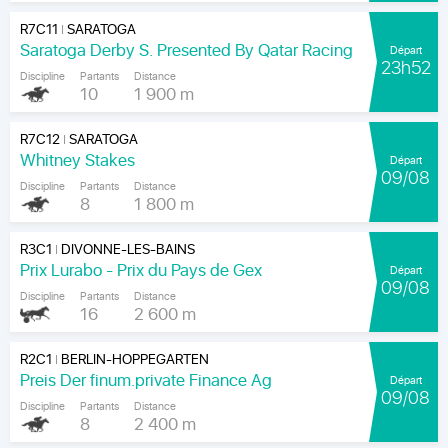
R7C11
SARATOGA
|
Saratoga Derby S. Presented By Qatar Racing
Départ
23h52
Discipline
Partants
Distance
10
1 900 m
R7C12
SARATOGA
|
Whitney Stakes
Départ
09/08
Discipline
Partants
Distance
8
1 800 m
R3C1
DIVONNE-LES-BAINS
|
Prix Lurabo - Prix du Pays de Gex
Départ
09/08
Discipline
Partants
Distance
16
2 600 m
R2C1
BERLIN-HOPPEGARTEN
|
Preis Der finum.private Finance Ag
Départ
09/08
Discipline
Partants
Distance
8
2 400 m