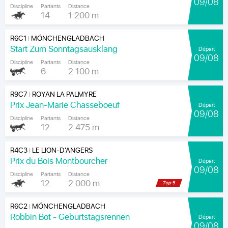
09/08
Discipline
Partants
Distance
14
1 200 m
R6C1
MÖNCHENGLADBACH
|
Start Zum Sonntagsausklang
Départ
09/08
Discipline
Partants
Distance
6
2 100 m
R9C7
ROYAN LA PALMYRE
|
Prix Jean-Marie Chasseboeuf
Départ
09/08
Discipline
Partants
Distance
12
2 475 m
R4C3
LE LION-D'ANGERS
|
Prix du Bois Montbourcher
Départ
09/08
Discipline
Partants
Distance
12
2 000 m
R6C2
MÖNCHENGLADBACH
|
Robbin Bot - Geburtstagsrennen
Départ
09/08