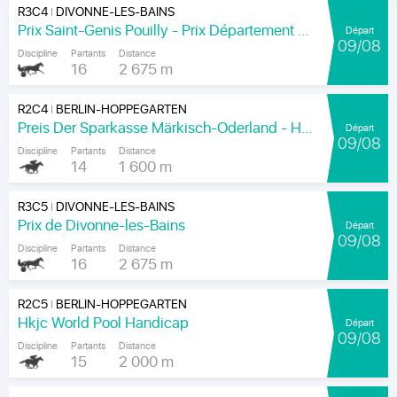
R3C4
DIVONNE-LES-BAINS
|
Prix Saint-Genis Pouilly - Prix Département Ain
Départ
09/08
Discipline
Partants
Distance
16
2 675 m
R2C4
BERLIN-HOPPEGARTEN
|
Preis Der Sparkasse Märkisch-Oderland - Hkjc World Pool Trophy
Départ
09/08
Discipline
Partants
Distance
14
1 600 m
R3C5
DIVONNE-LES-BAINS
|
Prix de Divonne-les-Bains
Départ
09/08
Discipline
Partants
Distance
16
2 675 m
R2C5
BERLIN-HOPPEGARTEN
|
Hkjc World Pool Handicap
Départ
09/08
Discipline
Partants
Distance
15
2 000 m