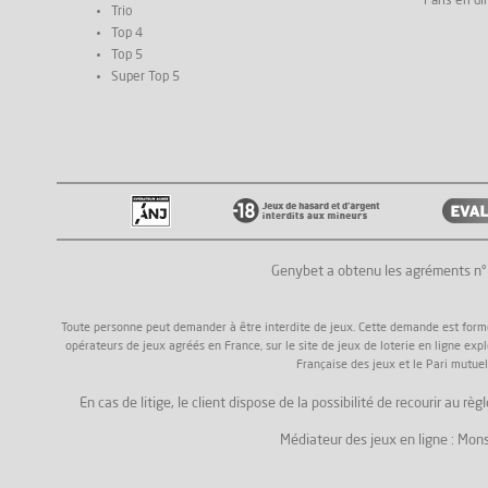
Paris en di
Trio
Top 4
Top 5
Super Top 5
Genybet a obtenu les agréments n
Toute personne peut demander à être interdite de jeux. Cette demande est formée a
opérateurs de jeux agréés en France, sur le site de jeux de loterie en ligne exp
Française des jeux et le Pari mutuel
En cas de litige, le client dispose de la possibilité de recourir au
Médiateur des jeux en ligne : Mons