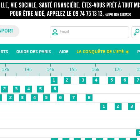
SPORT
ORTS
GUIDE DES PARIS
AIDE
LA CONQUÊTE DE L'ETÉ ☀️
P
12h
13h
14h
15h
16h
17h
1
1
2
3
4
5
6
7
2
3
4
5
6
2
3
4
5
6
7
8
1
2
3