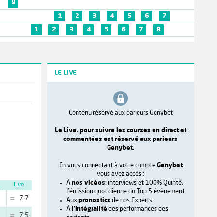
9
1
2
3
4
5
6
7
1
2
3
4
5
6
7
8
LE LIVE
Contenu réservé aux parieurs Genybet
Le Live, pour suivre les courses en direct et
commentées est réservé aux parieurs
Genybet.
En vous connectant à votre compte
Genybet
vous avez accès :
À
nos vidéos
: interviews et 100% Quinté,
.
Live
l'émission quotidienne du Top 5 évènement
7.7
Aux
pronostics
de nos Experts
À
l'intégralité
des performances des
7.5