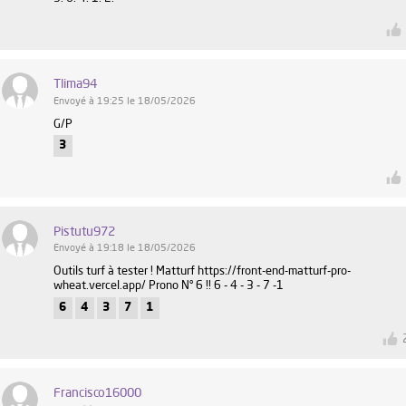
Tlima94
Envoyé à 19:25 le 18/05/2026
G/P
3
Pistutu972
Envoyé à 19:18 le 18/05/2026
Outils turf à tester ! Matturf https://front-end-matturf-pro-
wheat.vercel.app/ Prono N° 6 !! 6 - 4 - 3 - 7 -1
6
4
3
7
1
Francisco16000