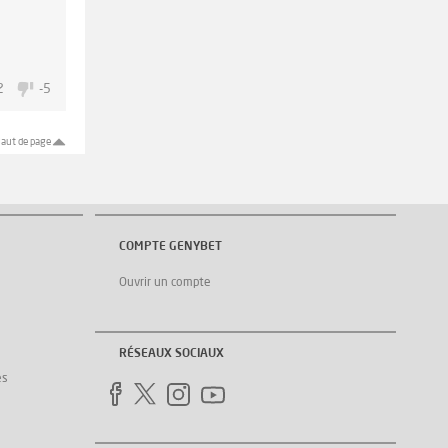
2
-5
aut de page
COMPTE GENYBET
Ouvrir un compte
RÉSEAUX SOCIAUX
es