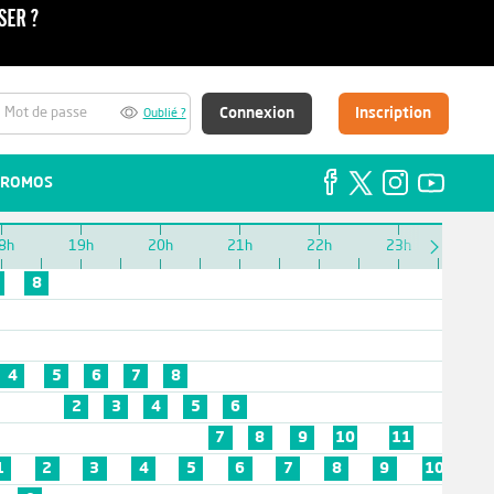
Connexion
Inscription
Oublié ?
ROMOS
8h
19h
20h
21h
22h
23h
00h
8
4
5
6
7
8
2
3
4
5
6
7
8
9
10
11
1
2
3
4
5
6
7
8
9
10
1