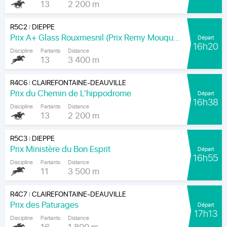
13
2 200 m
R5C2
DIEPPE
|
Prix A+ Glass Rouxmesnil (Prix Remy Mouquet)
Départ
16h20
Discipline
Partants
Distance
13
3 400 m
R4C6
CLAIREFONTAINE-DEAUVILLE
|
Prix du Chemin de L'hippodrome
Départ
16h38
Discipline
Partants
Distance
13
2 200 m
R5C3
DIEPPE
|
Prix Ministère du Bon Esprit
Départ
16h55
Discipline
Partants
Distance
11
3 500 m
R4C7
CLAIREFONTAINE-DEAUVILLE
|
Prix des Paturages
Départ
17h13
Discipline
Partants
Distance