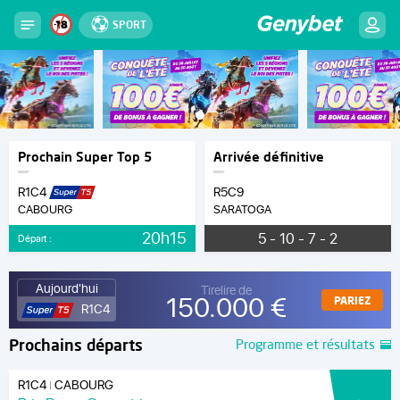
SPORT
Prochain Super Top 5
Arrivée définitive
R1C4
R5C9
CABOURG
SARATOGA
20h15
5 - 10 - 7 - 2
Départ :
Aujourd'hui
Tirelire de
150.000 €
PARIEZ
R1C4
Prochains départs
Programme et résultats
R1C4
CABOURG
|