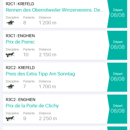
R2C1
KREFELD
|
Rennen des Oberrotweiler Winzervereins. Der Klassiker Am Kaiser.
Départ
08/08
Discipline
Partants
Distance
8
1 200 m
R3C1
ENGHIEN
|
Prix de Pornic
Départ
08/08
Discipline
Partants
Distance
10
2 150 m
R2C2
KREFELD
|
Preis des Extra Tipp Am Sonntag
Départ
08/08
Discipline
Partants
Distance
7
1 700 m
R3C2
ENGHIEN
|
Prix de la Porte de Clichy
Départ
08/08
Discipline
Partants
Distance
9
2 250 m