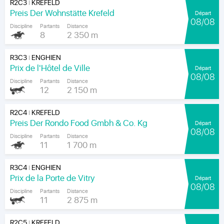
R2C3
KREFELD
|
Preis Der Wohnstätte Krefeld
Départ
08/08
Discipline
Partants
Distance
8
2 350 m
R3C3
ENGHIEN
|
Prix de l'Hôtel de Ville
Départ
08/08
Discipline
Partants
Distance
12
2 150 m
R2C4
KREFELD
|
Preis Der Rondo Food Gmbh & Co. Kg
Départ
08/08
Discipline
Partants
Distance
11
1 700 m
R3C4
ENGHIEN
|
Prix de la Porte de Vitry
Départ
08/08
Discipline
Partants
Distance
11
2 875 m
R2C5
KREFELD
|