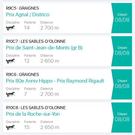
R9C5
GRAIGNES
|
Prix Agrial / Districo
Départ
08/08
Discipline
Partants
Distance
14
2 700 m
R10C7
LES SABLES-D'OLONNE
|
Prix de Saint-Jean-de-Monts (gr B)
Départ
08/08
Discipline
Partants
Distance
12
2 650 m
R9C6
GRAIGNES
|
Prix 80e Anniv Hippo - Prix Raymond Rigault
Départ
08/08
Discipline
Partants
Distance
7
2 700 m
R10C8
LES SABLES-D'OLONNE
|
Prix de la Roche-sur-Yon
Départ
08/08
Discipline
Partants
Distance
15
2 650 m