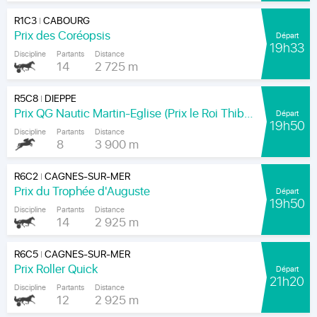
R1C3
CABOURG
|
Prix des Coréopsis
Départ
19h33
Discipline
Partants
Distance
14
2 725 m
R5C8
DIEPPE
|
Prix QG Nautic Martin-Eglise (Prix le Roi Thibault)
Départ
19h50
Discipline
Partants
Distance
8
3 900 m
R6C2
CAGNES-SUR-MER
|
Prix du Trophée d'Auguste
Départ
19h50
Discipline
Partants
Distance
14
2 925 m
R6C5
CAGNES-SUR-MER
|
Prix Roller Quick
Départ
21h20
Discipline
Partants
Distance
12
2 925 m