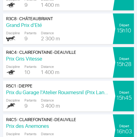
9
1 400 m
R3C8
CHÂTEAUBRIANT
|
Grand Prix d'Eté
Départ
15h10
Discipline
Partants
Distance
9
2 300 m
R4C4
CLAIREFONTAINE-DEAUVILLE
|
Prix Gris Vitesse
Départ
15h28
Discipline
Partants
Distance
10
1 400 m
R5C1
DIEPPE
|
Prix du Garage l'Atelier Rouxmesnil (Prix Lands End)
Départ
15h45
Discipline
Partants
Distance
9
3 400 m
R4C5
CLAIREFONTAINE-DEAUVILLE
|
Prix des Anemones
Départ
16h03
Discipline
Partants
Distance