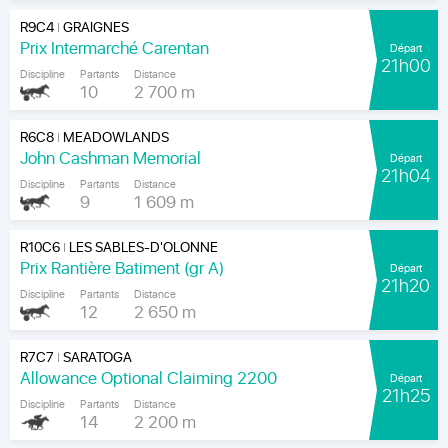
R9C4
GRAIGNES
|
Prix Intermarché Carentan
Départ
21h00
Discipline
Partants
Distance
10
2 700 m
R6C8
MEADOWLANDS
|
John Cashman Memorial
Départ
21h04
Discipline
Partants
Distance
9
1 609 m
R10C6
LES SABLES-D'OLONNE
|
Prix Rantière Batiment (gr A)
Départ
21h20
Discipline
Partants
Distance
12
2 650 m
R7C7
SARATOGA
|
Allowance Optional Claiming 2200
Départ
21h25
Discipline
Partants
Distance
14
2 200 m