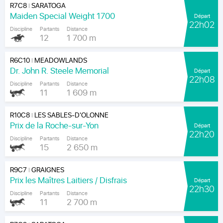
R7C8
SARATOGA
|
Maiden Special Weight 1700
Départ
22h02
Discipline
Partants
Distance
12
1 700 m
R6C10
MEADOWLANDS
|
Dr. John R. Steele Memorial
Départ
22h08
Discipline
Partants
Distance
11
1 609 m
R10C8
LES SABLES-D'OLONNE
|
Prix de la Roche-sur-Yon
Départ
22h20
Discipline
Partants
Distance
15
2 650 m
R9C7
GRAIGNES
|
Prix les Maîtres Laitiers / Disfrais
Départ
22h30
Discipline
Partants
Distance
11
2 700 m