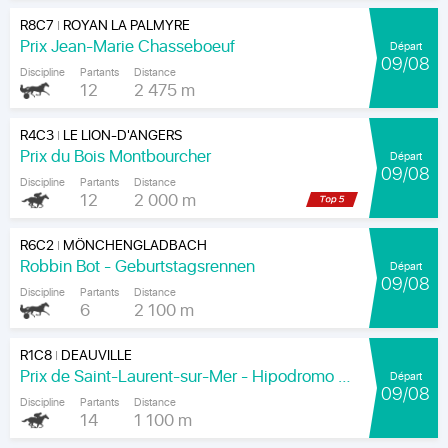
R8C7
ROYAN LA PALMYRE
|
Prix Jean-Marie Chasseboeuf
Départ
09/08
Discipline
Partants
Distance
12
2 475 m
R4C3
LE LION-D'ANGERS
|
Prix du Bois Montbourcher
Départ
09/08
Discipline
Partants
Distance
12
2 000 m
R6C2
MÖNCHENGLADBACH
|
Robbin Bot - Geburtstagsrennen
Départ
09/08
Discipline
Partants
Distance
6
2 100 m
R1C8
DEAUVILLE
|
Prix de Saint-Laurent-sur-Mer - Hipodromo de Maronas
Départ
09/08
Discipline
Partants
Distance
14
1 100 m