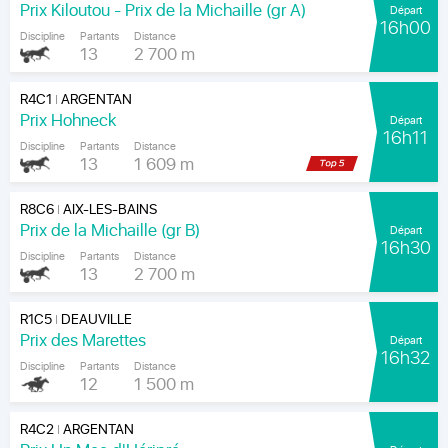
Prix Kiloutou - Prix de la Michaille (gr A)
Départ
16h00
Discipline
Partants
Distance
13
2 700 m
R4C1
ARGENTAN
|
Prix Hohneck
Départ
16h11
Discipline
Partants
Distance
13
1 609 m
R8C6
AIX-LES-BAINS
|
Prix de la Michaille (gr B)
Départ
16h30
Discipline
Partants
Distance
13
2 700 m
R1C5
DEAUVILLE
|
Prix des Marettes
Départ
16h32
Discipline
Partants
Distance
12
1 500 m
R4C2
ARGENTAN
|