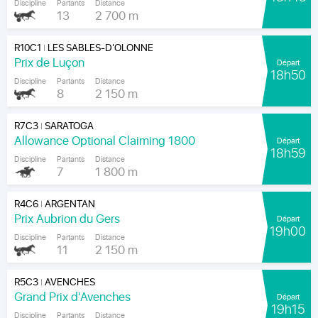
Discipline
Partants
Distance
13
2 700 m
R10C1
LES SABLES-D'OLONNE
|
Prix de Luçon
Départ
18h50
Discipline
Partants
Distance
8
2 150 m
R7C3
SARATOGA
|
Allowance Optional Claiming 1800
Départ
18h59
Discipline
Partants
Distance
7
1 800 m
R4C6
ARGENTAN
|
Prix Aubrion du Gers
Départ
19h00
Discipline
Partants
Distance
11
2 150 m
R5C3
AVENCHES
|
Grand Prix d'Avenches
Départ
19h15
Discipline
Partants
Distance