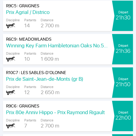
R9C5
GRAIGNES
|
Prix Agrial / Districo
Départ
21h30
Discipline
Partants
Distance
14
2 700 m
R6C9
MEADOWLANDS
|
Winning Key Farm Hambletonian Oaks No.56 - Final
Départ
21h36
Discipline
Partants
Distance
10
1 609 m
R10C7
LES SABLES-D'OLONNE
|
Prix de Saint-Jean-de-Monts (gr B)
Départ
21h50
Discipline
Partants
Distance
12
2 650 m
R9C6
GRAIGNES
|
Prix 80e Anniv Hippo - Prix Raymond Rigault
Départ
22h00
Discipline
Partants
Distance
7
2 700 m