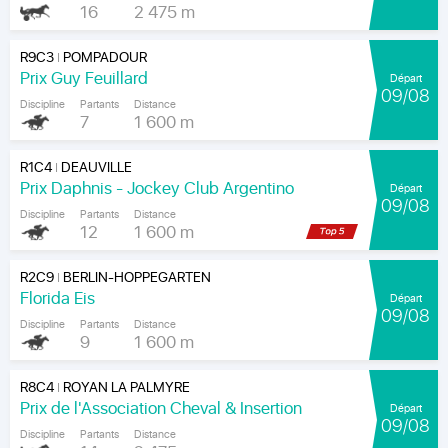
16
2 475 m
R9C3
POMPADOUR
|
Prix Guy Feuillard
Départ
09/08
Discipline
Partants
Distance
7
1 600 m
R1C4
DEAUVILLE
|
Prix Daphnis - Jockey Club Argentino
Départ
09/08
Discipline
Partants
Distance
12
1 600 m
R2C9
BERLIN-HOPPEGARTEN
|
Florida Eis
Départ
09/08
Discipline
Partants
Distance
9
1 600 m
R8C4
ROYAN LA PALMYRE
|
Prix de l'Association Cheval & Insertion
Départ
09/08
Discipline
Partants
Distance