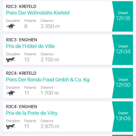
R2C3
KREFELD
|
Preis Der Wohnstätte Krefeld
Départ
12h18
Discipline
Partants
Distance
8
2 350 m
R3C3
ENGHIEN
|
Prix de l'Hôtel de Ville
Départ
12h34
Discipline
Partants
Distance
12
2 150 m
R2C4
KREFELD
|
Preis Der Rondo Food Gmbh & Co. Kg
Départ
12h50
Discipline
Partants
Distance
11
1 700 m
R3C4
ENGHIEN
|
Prix de la Porte de Vitry
Départ
13h06
Discipline
Partants
Distance
11
2 875 m