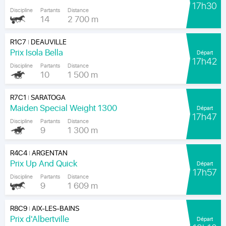
17h30
Discipline
Partants
Distance
14
2 700 m
R1C7
DEAUVILLE
|
Prix Isola Bella
Départ
17h42
Discipline
Partants
Distance
10
1 500 m
R7C1
SARATOGA
|
Maiden Special Weight 1300
Départ
17h47
Discipline
Partants
Distance
9
1 300 m
R4C4
ARGENTAN
|
Prix Up And Quick
Départ
17h57
Discipline
Partants
Distance
9
1 609 m
R8C9
AIX-LES-BAINS
|
Prix d'Albertville
Départ