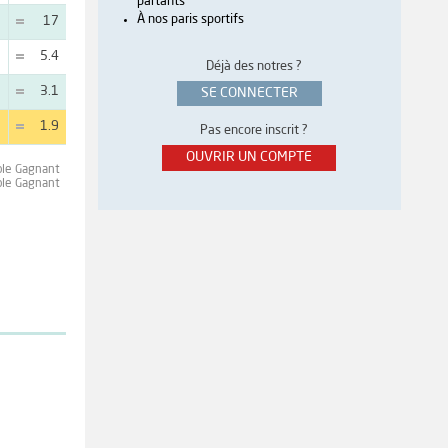
partants
À nos paris sportifs
17
5.4
Déjà des notres ?
3.1
SE CONNECTER
1.9
Pas encore inscrit ?
OUVRIR UN COMPTE
ple Gagnant
ple Gagnant