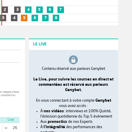
2
3
4
5
6
7
3
4
5
6
7
8
LE LIVE
Contenu réservé aux parieurs Genybet
Le Live, pour suivre les courses en direct et
commentées est réservé aux parieurs
Genybet.
en steeple-chase,
es comptant au
En vous connectant à votre compte
Genybet
vous avez accès :
À
nos vidéos
: interviews et 100% Quinté,
l'émission quotidienne du Top 5 évènement
Live
Aux
pronostics
de nos Experts
À
l'intégralité
des performances des
26