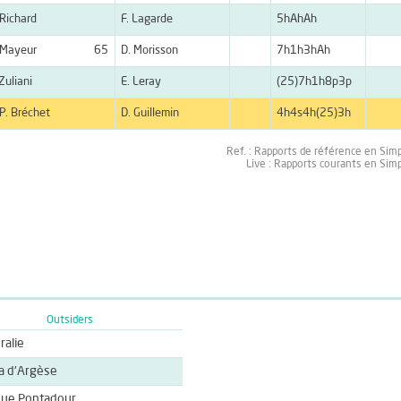
 Richard
F. Lagarde
5hAhAh
 Mayeur
65
D. Morisson
7h1h3hAh
 Zuliani
E. Leray
(25)7h1h8p3p
-P. Bréchet
D. Guillemin
4h4s4h(25)3h
Ref. : Rapports de référence en Sim
Live : Rapports courants en Sim
Outsiders
ralie
a d'Argèse
ue Pontadour