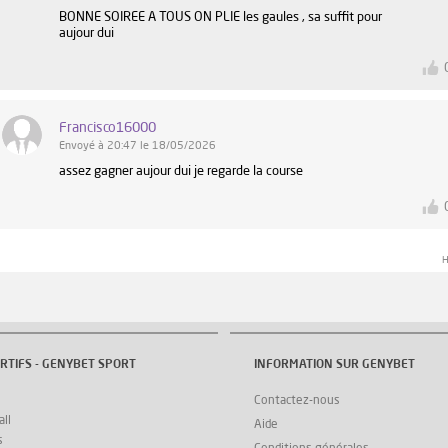
BONNE SOIREE A TOUS ON PLIE les gaules , sa suffit pour
aujour dui
Francisco16000
Envoyé à 20:47 le 18/05/2026
assez gagner aujour dui je regarde la course
H
RTIFS - GENYBET SPORT
INFORMATION SUR GENYBET
Contactez-nous
ll
Aide
s