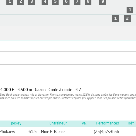
1
2
3
4
5
6
7
8
9
1
1
2
24,000 € - 3,500 m - Gazon - Corde à droite - 3.7
u Stud-Book anglo-arabes, nés et élevés en France, comptant au moins 12,5 % de sang arabe, les 5 ans n'ayant pas, 
accumulées pour les sommes reçues en steeple-chase (victoires et places) :1 kg par 5.000. Les poulains et les poulich
Jockey
Entraîneur
Val.
Performances
Réf.
 Phokaew
61,5
Mme E. Bazire
(25)4p7s3h5h