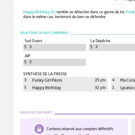
Happy Birthday (5)
semble se détacher dans ce genre de lot.
Funky
dans le même cas, tenteront de bien se défendre.
SÉLECTIONS DE NOS CONFRÈRES
Sud Ouest
La Dépêche
5 3
5 3
AIP
5 3
SYNTHÈSE DE LA PRESSE
3
Funky Girl Pécos
35 pts
4
Ma Cora
5
Happy Birthday
32 pts
1
Lycana 
REAGISSEZ EN DIRECT
Contenu réservé aux comptes définitifs