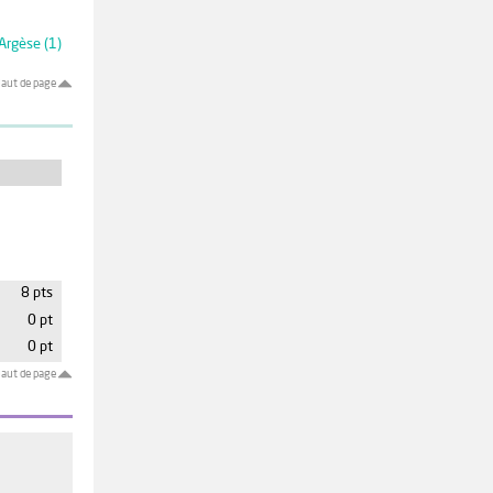
Argèse (1)
aut de page
8 pts
0 pt
0 pt
aut de page