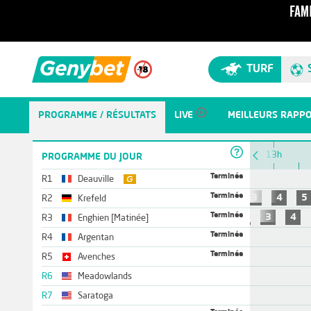
TURF
PROGRAMME / RÉSULTATS
LIVE
MEILLEURS RAPP
11h
12h
13h
PROGRAMME DU JOUR
Terminée
R1
Deauville
Terminée
1
2
3
4
5
R2
Krefeld
Terminée
1
2
3
4
R3
Enghien [Matinée]
Terminée
R4
Argentan
Terminée
R5
Avenches
R6
Meadowlands
R7
Saratoga