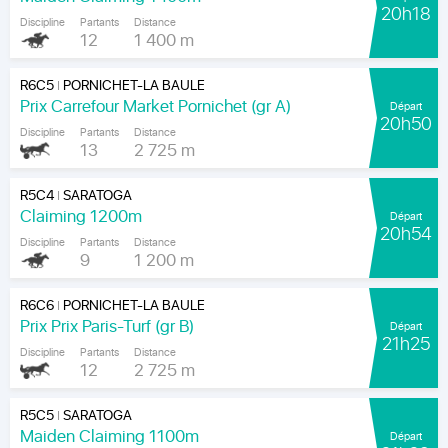
20h18
Discipline
Partants
Distance
12
1 400 m
R6C5
PORNICHET-LA BAULE
|
Prix Carrefour Market Pornichet (gr A)
Départ
20h50
Discipline
Partants
Distance
13
2 725 m
R5C4
SARATOGA
|
Claiming 1200m
Départ
20h54
Discipline
Partants
Distance
9
1 200 m
R6C6
PORNICHET-LA BAULE
|
Prix Prix Paris-Turf (gr B)
Départ
21h25
Discipline
Partants
Distance
12
2 725 m
R5C5
SARATOGA
|
Maiden Claiming 1100m
Départ