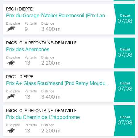
R5C1
DIEPPE
|
Prix du Garage l'Atelier Rouxmesnil (Prix Lands End)
Départ
07/08
Discipline
Partants
Distance
9
3 400 m
R4C5
CLAIREFONTAINE-DEAUVILLE
|
Prix des Anemones
Départ
07/08
Discipline
Partants
Distance
13
2 200 m
R5C2
DIEPPE
|
Prix A+ Glass Rouxmesnil (Prix Remy Mouquet)
Départ
07/08
Discipline
Partants
Distance
13
3 400 m
R4C6
CLAIREFONTAINE-DEAUVILLE
|
Prix du Chemin de L'hippodrome
Départ
07/08
Discipline
Partants
Distance
13
2 200 m