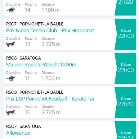
21h28
Discipline
Partants
Distance
14
1 100 m
R6C7
PORNICHET-LA BAULE
|
Prix Ninon Tennis Club - Prix Hippomat
Départ
22h00
Discipline
Partants
Distance
15
2 725 m
R5C6
SARATOGA
|
Maiden Special Weight 1200m
Départ
22h00
Discipline
Partants
Distance
11
1 200 m
R6C8
PORNICHET-LA BAULE
|
Prix ESP Pornichet Football - Karaté Taï
Départ
22h30
Discipline
Partants
Distance
16
2 725 m
R5C7
SARATOGA
|
Allowance
Départ
22h34