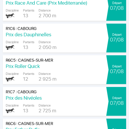
Prix Race And Care (Prix Mediterranée)
Départ
07/08
Discipline
Partants
Distance
13
2 700 m
R1C6
CABOURG
|
Prix des Dauphinelles
Départ
07/08
Discipline
Partants
Distance
13
2 050 m
R6C5
CAGNES-SUR-MER
|
Prix Roller Quick
Départ
07/08
Discipline
Partants
Distance
12
2 925 m
R1C7
CABOURG
|
Prix des Nivéoles
Départ
07/08
Discipline
Partants
Distance
13
2 725 m
R6C6
CAGNES-SUR-MER
|