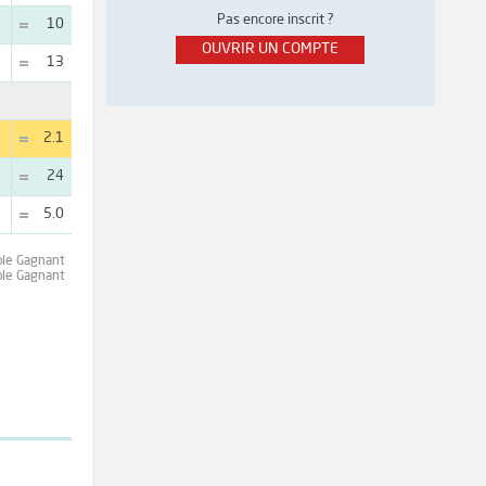
Pas encore inscrit ?
10
OUVRIR UN COMPTE
13
2.1
24
5.0
ple Gagnant
ple Gagnant