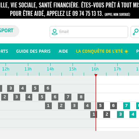
SPORT
ORTS
GUIDE DES PARIS
AIDE
LA CONQUÊTE DE L'ETÉ ☀️
P
12h
13h
14h
15h
16h
17h
1
2
3
4
5
6
2
3
4
5
6
7
8
1
2
3
4
5
6
7
1
2
3
4