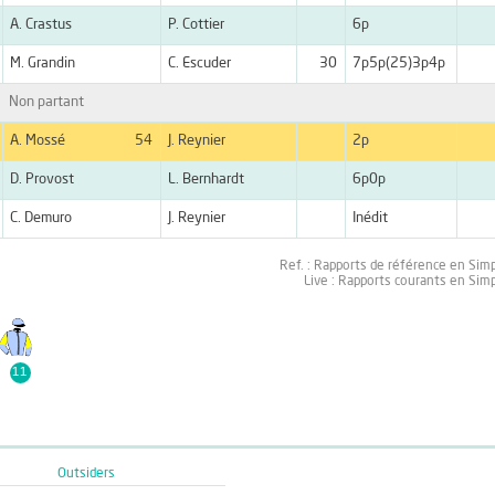
A. Crastus
P. Cottier
6p
M. Grandin
C. Escuder
30
7p5p(25)3p4p
Non partant
A. Mossé
54
J. Reynier
2p
D. Provost
L. Bernhardt
6p0p
C. Demuro
J. Reynier
Inédit
Ref. : Rapports de référence en Sim
Live : Rapports courants en Sim
11
Outsiders