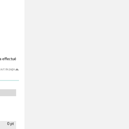
 a effectué
aut de page
0 pt