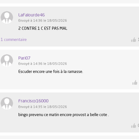
LaFalourde46
Envoyé à 14:36 le 18/05/2026
2 CONTRE 1 C EST PAS MAL
1 commentaire
Pari07
Envoyé à 14:36 le 18/05/2026
Escuder encore une fois à la ramasse.
Francisco16000
Envoyé à 14:35 le 18/05/2026
bingo prevenu ce matin encore provost a belle cote .