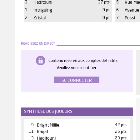
3
Haditouni
37 pts
5
Rue Ma
1
Intriguing
0 pt
6
Avenue
2
Kristal
0 pt
7
Possi
REAGISSEZ EN DIRECT
Contenu réservé aux comptes définitifs
Veuillez vous identifier.
SE CONNECTER
SYNTHÈSE DES JOUEURS
9
Bright Millie
42 pts
11
Raqat
25 pts
3
Haditouni
23 pts