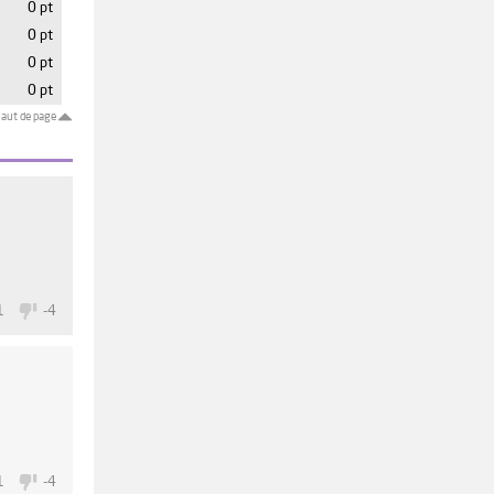
0 pt
0 pt
0 pt
0 pt
aut de page
1
-4
1
-4