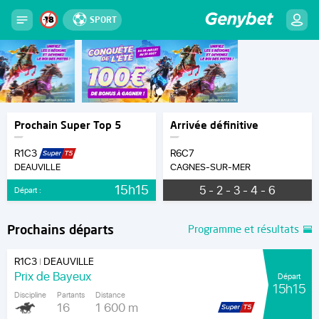
SPORT
Prochain Super Top 5
Arrivée définitive
R1C3
R6C7
DEAUVILLE
CAGNES-SUR-MER
15h15
5 - 2 - 3 - 4 - 6
Départ :
Prochains départs
Programme et résultats
R1C3
DEAUVILLE
|
Prix de Bayeux
Départ
15h15
Discipline
Partants
Distance
16
1 600 m