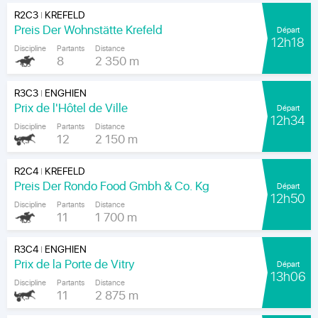
R2C3
KREFELD
|
Preis Der Wohnstätte Krefeld
Départ
12h18
Discipline
Partants
Distance
8
2 350 m
R3C3
ENGHIEN
|
Prix de l'Hôtel de Ville
Départ
12h34
Discipline
Partants
Distance
12
2 150 m
R2C4
KREFELD
|
Preis Der Rondo Food Gmbh & Co. Kg
Départ
12h50
Discipline
Partants
Distance
11
1 700 m
R3C4
ENGHIEN
|
Prix de la Porte de Vitry
Départ
13h06
Discipline
Partants
Distance
11
2 875 m