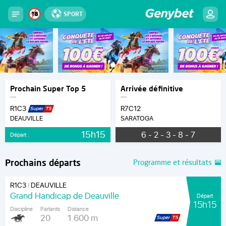
SPORT
Prochain Super Top 5
Arrivée définitive
R1C3
R7C12
DEAUVILLE
SARATOGA
15h15
6 - 2 - 3 - 8 - 7
Départ :
Prochains départs
Programme et résultats
R1C3
DEAUVILLE
|
Grand Handicap de Deauville
Départ
15h15
Discipline
Partants
Distance
20
1 600 m