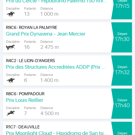
Prix du Cercle - Hipodromo Palermo 150 Aniversario
Départ
17h15
Discipline
Partants
Distance
13
1 000 m
R9C6
ROYAN LA PALMYRE
|
Grand Prix Dynavena - Jean Mercier
Départ
17h30
Discipline
Partants
Distance
16
2 475 m
R4C2
LE LION-D'ANGERS
|
Prix des Structures Accreditées ADDP (Prix Léon Carabin)
Départ
17h32
Discipline
Partants
Distance
6
1 400 m
R8C6
POMPADOUR
|
Prix Louis Reillier
Départ
17h40
Discipline
Partants
Distance
7
4 500 m
R1C7
DEAUVILLE
|
Prix Moonlight Cloud - Hipodromo de San Isidro
Départ