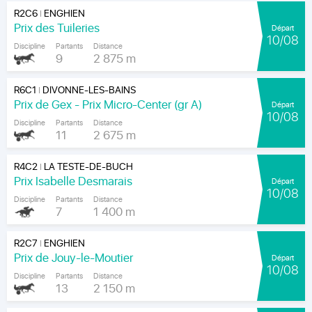
R2C6
ENGHIEN
|
Prix des Tuileries
Départ
10/08
Discipline
Partants
Distance
9
2 875 m
R6C1
DIVONNE-LES-BAINS
|
Prix de Gex - Prix Micro-Center (gr A)
Départ
10/08
Discipline
Partants
Distance
11
2 675 m
R4C2
LA TESTE-DE-BUCH
|
Prix Isabelle Desmarais
Départ
10/08
Discipline
Partants
Distance
7
1 400 m
R2C7
ENGHIEN
|
Prix de Jouy-le-Moutier
Départ
10/08
Discipline
Partants
Distance
13
2 150 m