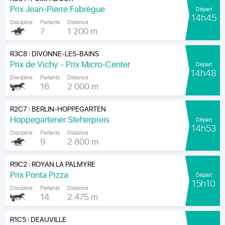
Prix Jean-Pierre Fabrègue
Départ
14h45
Discipline
Partants
Distance
7
1 200 m
R3C8
DIVONNE-LES-BAINS
|
Prix de Vichy - Prix Micro-Center
Départ
14h48
Discipline
Partants
Distance
16
2 000 m
R2C7
BERLIN-HOPPEGARTEN
|
Hoppegartener Steherpreis
Départ
14h53
Discipline
Partants
Distance
9
2 800 m
R9C2
ROYAN LA PALMYRE
|
Prix Ponta Pizza
Départ
15h10
Discipline
Partants
Distance
14
2 475 m
R1C5
DEAUVILLE
|