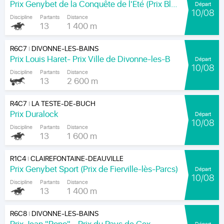
Prix Genybet de la Conquête de l'Eté (Prix Blangy-le-Château)
Départ
10/08
Discipline
Partants
Distance
13
1 400 m
R6C7
DIVONNE-LES-BAINS
|
Prix Louis Haret- Prix Ville de Divonne-les-B
Départ
10/08
Discipline
Partants
Distance
13
2 600 m
R4C7
LA TESTE-DE-BUCH
|
Prix Duralock
Départ
10/08
Discipline
Partants
Distance
13
1 600 m
R1C4
CLAIREFONTAINE-DEAUVILLE
|
Prix Genybet Sport (Prix de Fierville-lès-Parcs)
Départ
10/08
Discipline
Partants
Distance
13
1 400 m
R6C8
DIVONNE-LES-BAINS
|