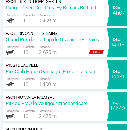
R2C6
BERLIN-HOPPEGARTEN
|
Range Rover-Cup Pres. By Britcars Berlin- Hoppegartener Stutenp.
Départ
14h07
Discipline
Partants
Distance
11
1 800 m
R3C7
DIVONNE-LES-BAINS
|
Grand Prix de Trotting de Divonne-les-Bains
Départ
14h13
Discipline
Partants
Distance
13
2 675 m
R1C2
DEAUVILLE
|
Prix Club Hipico Santiago (Prix de Falaise)
Départ
14h31
Discipline
Partants
Distance
12
1 400 m
R9C1
ROYAN LA PALMYRE
|
Prix du PMU le Voltigeur #raceandcare
Départ
14h40
Discipline
Partants
Distance
10
2 475 m
R8C1
POMPADOUR
|