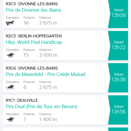
R3C5
DIVONNE-LES-BAINS
|
Prix de Divonne-les-Bains
Départ
13h06
Discipline
Partants
Distance
16
2 675 m
R2C5
BERLIN-HOPPEGARTEN
|
Hkjc World Pool Handicap
Départ
13h22
Discipline
Partants
Distance
15
2 000 m
R3C6
DIVONNE-LES-BAINS
|
Prix de Maienfeld - Prix Crédit Mutuel
Départ
13h38
Discipline
Partants
Distance
8
2 675 m
R1C1
DEAUVILLE
|
Prix Osaf (Prix de Tour-en-Bessin)
Départ
13h56
Discipline
Partants
Distance
7
1 400 m