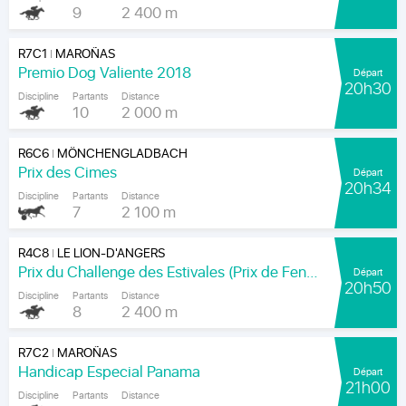
9
2 400 m
R7C1
MAROÑAS
|
Premio Dog Valiente 2018
Départ
20h30
Discipline
Partants
Distance
10
2 000 m
R6C6
MÖNCHENGLADBACH
|
Prix des Cimes
Départ
20h34
Discipline
Partants
Distance
7
2 100 m
R4C8
LE LION-D'ANGERS
|
Prix du Challenge des Estivales (Prix de Feneu)
Départ
20h50
Discipline
Partants
Distance
8
2 400 m
R7C2
MAROÑAS
|
Handicap Especial Panama
Départ
21h00
Discipline
Partants
Distance