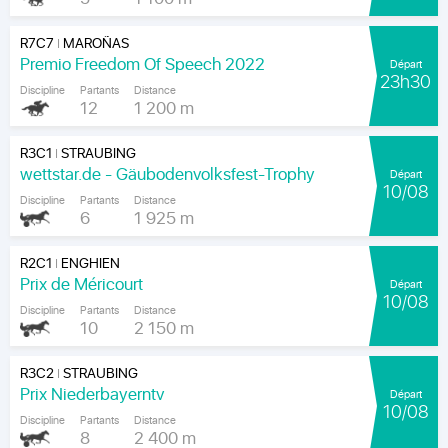
R7C7
MAROÑAS
|
Premio Freedom Of Speech 2022
Départ
23h30
Discipline
Partants
Distance
12
1 200 m
R3C1
STRAUBING
|
wettstar.de - Gäubodenvolksfest-Trophy
Départ
10/08
Discipline
Partants
Distance
6
1 925 m
R2C1
ENGHIEN
|
Prix de Méricourt
Départ
10/08
Discipline
Partants
Distance
10
2 150 m
R3C2
STRAUBING
|
Prix Niederbayerntv
Départ
10/08
Discipline
Partants
Distance
8
2 400 m