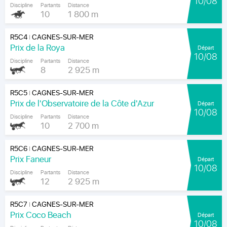
10/08
Discipline
Partants
Distance
10
1 800 m
R5C4
CAGNES-SUR-MER
|
Prix de la Roya
Départ
10/08
Discipline
Partants
Distance
8
2 925 m
R5C5
CAGNES-SUR-MER
|
Prix de l'Observatoire de la Côte d'Azur
Départ
10/08
Discipline
Partants
Distance
10
2 700 m
R5C6
CAGNES-SUR-MER
|
Prix Faneur
Départ
10/08
Discipline
Partants
Distance
12
2 925 m
R5C7
CAGNES-SUR-MER
|
Prix Coco Beach
Départ
10/08