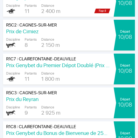
10/08
Discipline
Partants
Distance
11
2 400 m
R5C2
CAGNES-SUR-MER
|
Prix de Cimiez
Départ
10/08
Discipline
Partants
Distance
8
2 150 m
R1C7
CLAIREFONTAINE-DEAUVILLE
|
Prix Genybet du Premier Dépot Doublé (Prix The Wonder)
Départ
10/08
Discipline
Partants
Distance
11
1 800 m
R5C3
CAGNES-SUR-MER
|
Prix du Reyran
Départ
10/08
Discipline
Partants
Distance
9
2 925 m
R1C8
CLAIREFONTAINE-DEAUVILLE
|
Prix Genybet du Bonus de Bienvenue de 250 Euros (Prix Ramsin)
Départ