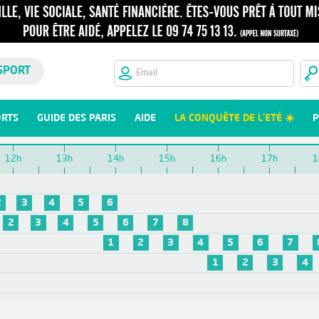
SPORT
ORTS
GUIDE DES PARIS
AIDE
LA CONQUÊTE DE L'ETÉ ☀️
P
12h
13h
14h
15h
16h
17h
1
2
3
4
5
6
2
3
4
5
6
7
8
1
2
3
4
5
6
7
1
2
3
4