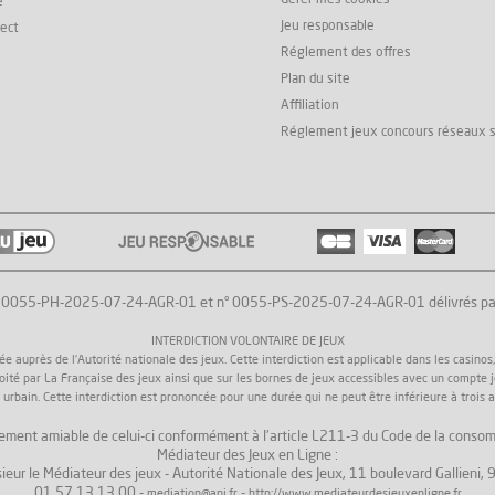
e
Jeu responsable
rect
Réglement des offres
Plan du site
Affiliation
Réglement jeux concours réseaux 
° 0055-PH-2025-07-24-AGR-01 et n° 0055-PS-2025-07-24-AGR-01 délivrés par l'
INTERDICTION VOLONTAIRE DE JEUX
uprès de l'Autorité nationale des jeux. Cette interdiction est applicable dans les casinos, da
loité par La Française des jeux ainsi que sur les bornes de jeux accessibles avec un compte 
 urbain. Cette interdiction est prononcée pour une durée qui ne peut être inférieure à trois a
 règlement amiable de celui-ci conformément à l'article L211-3 du Code de la consom
Médiateur des Jeux en Ligne :
ieur le Médiateur des jeux - Autorité Nationale des Jeux, 11 boulevard Gallieni
01.57.13.13.00 -
-
mediation@anj.fr
http://www.mediateurdesjeuxenligne.fr