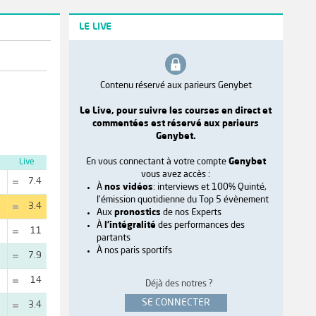
LE LIVE
Contenu réservé aux parieurs Genybet
Le Live, pour suivre les courses en direct et
commentées est réservé aux parieurs
Genybet.
En vous connectant à votre compte
Genybet
Live
vous avez accès :
7.4
À
nos vidéos
: interviews et 100% Quinté,
l'émission quotidienne du Top 5 évènement
3.4
Aux
pronostics
de nos Experts
À
l'intégralité
des performances des
11
partants
À nos paris sportifs
7.9
14
Déjà des notres ?
SE CONNECTER
3.4