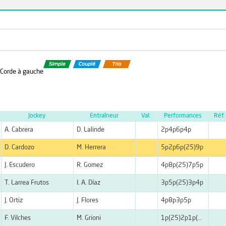
- Corde à gauche
Jockey
Entraîneur
Val.
Performances
Réf.
A. Cabrera
D. Lalinde
2p4p6p4p
D. Cardozo
M. Herrera
5p2p6p(25)9p
J. Escudero
R. Gomez
4p8p(25)7p5p
T. Larrea Frutos
I. A. Díaz
3p5p(25)3p4p
J. Ortiz
J. Flores
4p8p3p5p
F. Vilches
M. Grioni
1p(25)2p1p(23)4p