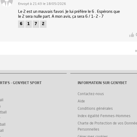
Envoyé à 21:43 le 18/05/2026
Le 2 est un mauvais favori. Je lui préfère le 6 . Espérons que
le 2 sera nulle part. A mon avis, ça sera 6 / 1- 2 - 7
6
1
7
2
H
RTIFS - GENYBET SPORT
INFORMATION SUR GENYBET
Contactez-nous
ll
Aide
s
Conditions générales
ball
Index égalité Femmes-Hommes
y
Charte de Protection de vos Donné
ball
Personnelles
all
Gérer mes cookies