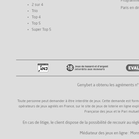
Programm
2 sur 4
Paris en di
Trio
Top 4
Top 5
Super Top 5
Genybet a obtenu les agréments n
Toute personne peut demander à être interdite de jeux. Cette demande est formée a
opérateurs de jeux agréés en France, sur le site de jeux de loterie en ligne exp
Française des jeux et le Pari mutuel
En cas de litige, le client dispose de la possibilité de recourir au
Médiateur des jeux en ligne : Mons