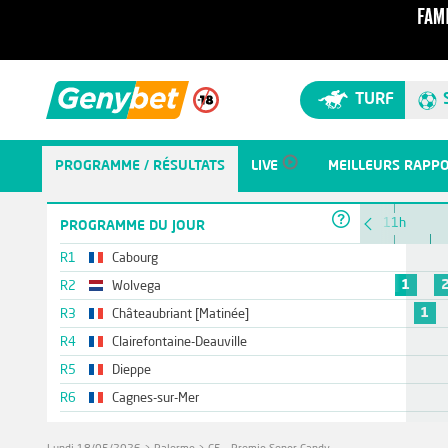
TURF
PROGRAMME / RÉSULTATS
LIVE
MEILLEURS RAPP
10h
11h
PROGRAMME DU JOUR
R1
Cabourg
1
R2
Wolvega
1
R3
Châteaubriant [Matinée]
R4
Clairefontaine-Deauville
R5
Dieppe
R6
Cagnes-sur-Mer