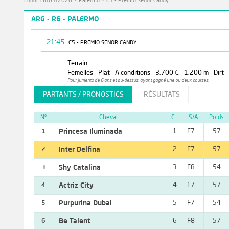
Lundi 18/05/2026
>
Palermo
>
C5 - Premio Senor Candy
ARG - R6 - PALERMO
21:45
C5 - PREMIO SENOR CANDY
Terrain :
Femelles - Plat - A conditions - 3,700 € - 1,200 m - Dirt 
Pour juments de 6 ans et au-dessus, ayant gagné une ou deux courses.
PARTANTS / PRONOSTICS
RÉSULTATS
N°
Cheval
C
S/A
Poids
Princesa Iluminada
1
F7
57
1
Inter Delfina
2
F7
57
2
Shy Catalina
3
F8
54
3
Actriz City
4
F7
57
4
Purpurina Dubai
5
F7
54
5
Be Talent
6
F8
57
6