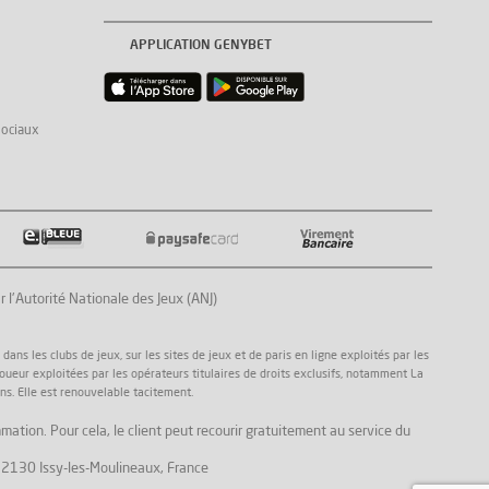
APPLICATION GENYBET
sociaux
Autorité Nationale des Jeux (ANJ)
ns les clubs de jeux, sur les sites de jeux et de paris en ligne exploités par les
joueur exploitées par les opérateurs titulaires de droits exclusifs, notamment La
ns. Elle est renouvelable tacitement.
mation. Pour cela, le client peut recourir gratuitement au service du
, 92130 Issy-les-Moulineaux, France