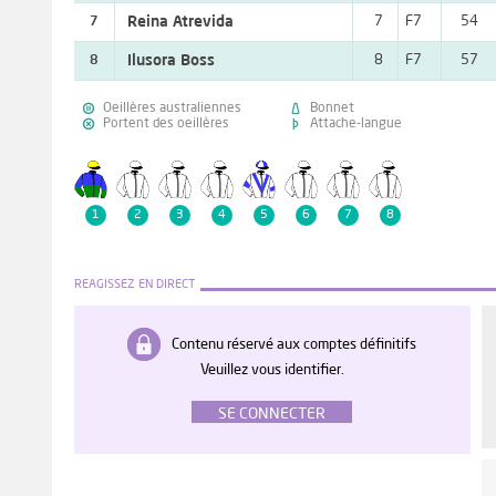
Reina Atrevida
7
F7
54
7
Ilusora Boss
8
F7
57
8


Oeillères australiennes
Bonnet


Portent des oeillères
Attache-langue
1
2
3
4
5
6
7
8
REAGISSEZ EN DIRECT
Contenu réservé aux comptes définitifs
Veuillez vous identifier.
SE CONNECTER