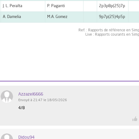
J. L. Peralta
P. Paganti
2p3p8p(25)7p
A. Damelia
M.A. Gomez
9p7p(25)4p5p
Ref. : Rapports de référence en Sim
Live : Rapports courants en Sim
Azzazel6666
Envoyé à 21:47 le 18/05/2026
4/8
Didou94