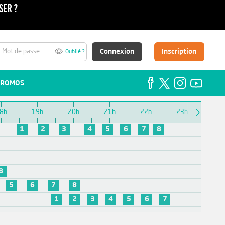
Connexion
Inscription
Oublié ?
ROMOS
8h
19h
20h
21h
22h
23h
1
2
3
4
5
6
7
8
8
5
6
7
8
1
2
3
4
5
6
7