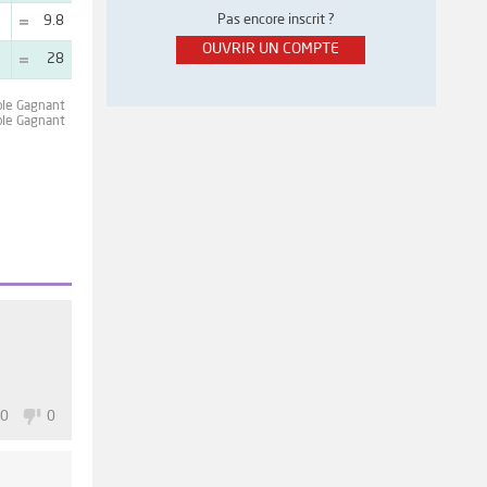
Pas encore inscrit ?
9.8
OUVRIR UN COMPTE
28
ple Gagnant
ple Gagnant
0
0