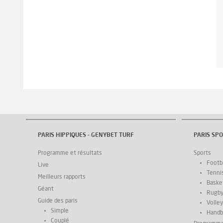
PARIS HIPPIQUES - GENYBET TURF
PARIS SPO
Programme et résultats
Sports
Footba
Live
Tenni
Meilleurs rapports
Basket
Géant
Rugb
Guide des paris
Volley
Simple
Handb
Couplé