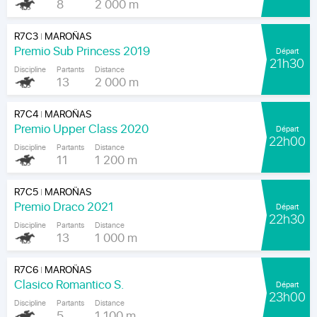
8
2 000 m
R7C3
MAROÑAS
|
Premio Sub Princess 2019
Départ
21h30
Discipline
Partants
Distance
13
2 000 m
R7C4
MAROÑAS
|
Premio Upper Class 2020
Départ
22h00
Discipline
Partants
Distance
11
1 200 m
R7C5
MAROÑAS
|
Premio Draco 2021
Départ
22h30
Discipline
Partants
Distance
13
1 000 m
R7C6
MAROÑAS
|
Clasico Romantico S.
Départ
23h00
Discipline
Partants
Distance
5
1 100 m