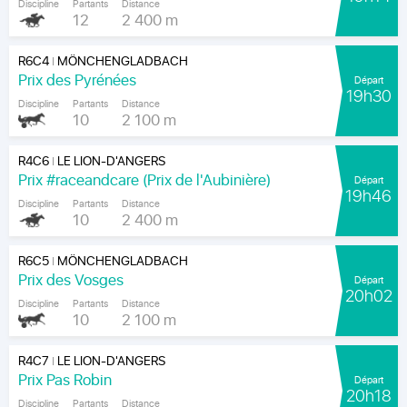
Discipline
Partants
Distance
12
2 400 m
R6C4
MÖNCHENGLADBACH
|
Prix des Pyrénées
Départ
19h30
Discipline
Partants
Distance
10
2 100 m
R4C6
LE LION-D'ANGERS
|
Prix #raceandcare (Prix de l'Aubinière)
Départ
19h46
Discipline
Partants
Distance
10
2 400 m
R6C5
MÖNCHENGLADBACH
|
Prix des Vosges
Départ
20h02
Discipline
Partants
Distance
10
2 100 m
R4C7
LE LION-D'ANGERS
|
Prix Pas Robin
Départ
20h18
Discipline
Partants
Distance