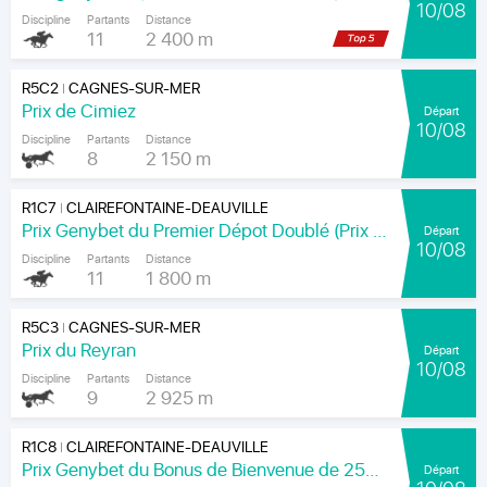
10/08
Discipline
Partants
Distance
11
2 400 m
R5C2
CAGNES-SUR-MER
|
Prix de Cimiez
Départ
10/08
Discipline
Partants
Distance
8
2 150 m
R1C7
CLAIREFONTAINE-DEAUVILLE
|
Prix Genybet du Premier Dépot Doublé (Prix The Wonder)
Départ
10/08
Discipline
Partants
Distance
11
1 800 m
R5C3
CAGNES-SUR-MER
|
Prix du Reyran
Départ
10/08
Discipline
Partants
Distance
9
2 925 m
R1C8
CLAIREFONTAINE-DEAUVILLE
|
Prix Genybet du Bonus de Bienvenue de 250 Euros (Prix Ramsin)
Départ