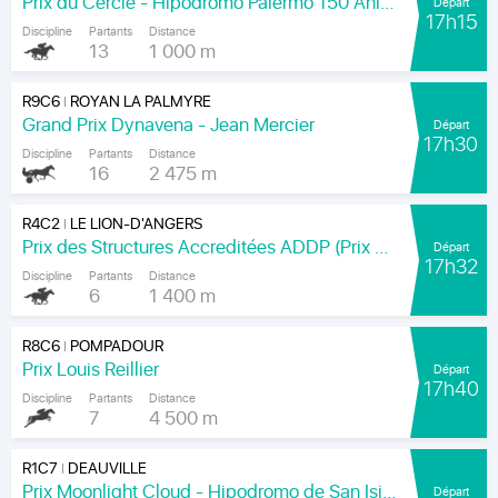
Prix du Cercle - Hipodromo Palermo 150 Aniversario
Départ
17h15
Discipline
Partants
Distance
13
1 000 m
R9C6
ROYAN LA PALMYRE
|
Grand Prix Dynavena - Jean Mercier
Départ
17h30
Discipline
Partants
Distance
16
2 475 m
R4C2
LE LION-D'ANGERS
|
Prix des Structures Accreditées ADDP (Prix Léon Carabin)
Départ
17h32
Discipline
Partants
Distance
6
1 400 m
R8C6
POMPADOUR
|
Prix Louis Reillier
Départ
17h40
Discipline
Partants
Distance
7
4 500 m
R1C7
DEAUVILLE
|
Prix Moonlight Cloud - Hipodromo de San Isidro
Départ