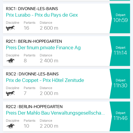
R3C1
DIVONNE-LES-BAINS
|
Prix Lurabo - Prix du Pays de Gex
Départ
10h59
Discipline
Partants
Distance
16
2 600 m
R2C1
BERLIN-HOPPEGARTEN
|
Preis Der finum.private Finance Ag
Départ
11h14
Discipline
Partants
Distance
8
2 400 m
R3C2
DIVONNE-LES-BAINS
|
Prix de Coppet - Prix Hôtel Zenitude
Départ
11h30
Discipline
Partants
Distance
7
2 000 m
R2C2
BERLIN-HOPPEGARTEN
|
Preis Der Mahlo Bau Verwaltungsgesellschaft Mbh
Départ
11h46
Discipline
Partants
Distance
10
2 200 m