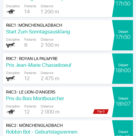
17h50
Discipline
Partants
Distance
14
1 200 m
R6C1
MÖNCHENGLADBACH
|
Start Zum Sonntagsausklang
Départ
17h50
Discipline
Partants
Distance
6
2 100 m
R9C7
ROYAN LA PALMYRE
|
Prix Jean-Marie Chasseboeuf
Départ
18h00
Discipline
Partants
Distance
12
2 475 m
R4C3
LE LION-D'ANGERS
|
Prix du Bois Montbourcher
Départ
18h07
Discipline
Partants
Distance
12
2 000 m
R6C2
MÖNCHENGLADBACH
|
Robbin Bot - Geburtstagsrennen
Départ