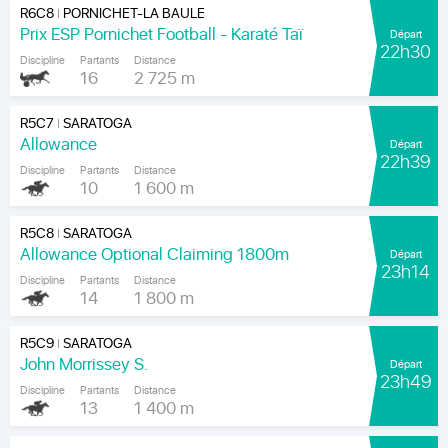
R6C8
PORNICHET-LA BAULE
|
Prix ESP Pornichet Football - Karaté Taï
Départ
22h30
Discipline
Partants
Distance
16
2 725 m
R5C7
SARATOGA
|
Allowance
Départ
22h39
Discipline
Partants
Distance
10
1 600 m
R5C8
SARATOGA
|
Allowance Optional Claiming 1800m
Départ
23h14
Discipline
Partants
Distance
14
1 800 m
R5C9
SARATOGA
|
John Morrissey S.
Départ
23h49
Discipline
Partants
Distance
13
1 400 m