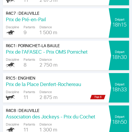
11
2 875 m
R4C7
DEAUVILLE
|
Prix de Pré-en-Pail
Départ
18h15
Discipline
Partants
Distance
9
1 500 m
R6C1
PORNICHET-LA BAULE
|
Prix de l'AFASEC - Prix OMS Pornichet
Départ
18h30
Discipline
Partants
Distance
8
2 750 m
R1C5
ENGHIEN
|
Prix de la Place Denfert-Rochereau
Départ
18h33
Discipline
Partants
Distance
11
2 875 m
R4C8
DEAUVILLE
|
Association des Jockeys - Prix du Cochet
Départ
18h50
Discipline
Partants
Distance
11
1 300 m