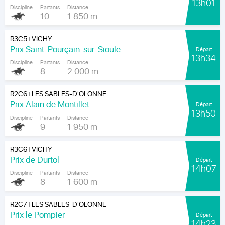
13h01
Discipline
Partants
Distance
10
1 850 m
R3C5
VICHY
|
Prix Saint-Pourçain-sur-Sioule
Départ
13h34
Discipline
Partants
Distance
8
2 000 m
R2C6
LES SABLES-D'OLONNE
|
Prix Alain de Montillet
Départ
13h50
Discipline
Partants
Distance
9
1 950 m
R3C6
VICHY
|
Prix de Durtol
Départ
14h07
Discipline
Partants
Distance
8
1 600 m
R2C7
LES SABLES-D'OLONNE
|
Prix le Pompier
Départ
14h23