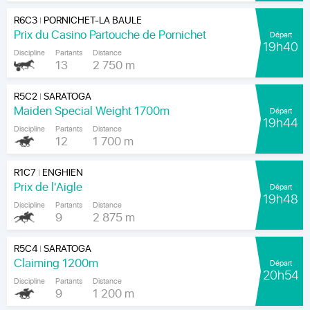
R6C3
PORNICHET-LA BAULE
|
Prix du Casino Partouche de Pornichet
Départ
19h40
Discipline
Partants
Distance
13
2 750 m
R5C2
SARATOGA
|
Maiden Special Weight 1700m
Départ
19h44
Discipline
Partants
Distance
12
1 700 m
R1C7
ENGHIEN
|
Prix de l'Aigle
Départ
19h48
Discipline
Partants
Distance
9
2 875 m
R5C4
SARATOGA
|
Claiming 1200m
Départ
20h54
Discipline
Partants
Distance
9
1 200 m