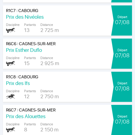
R1C7
CABOURG
|
Prix des Nivéoles
Départ
07/08
Discipline
Partants
Distance
13
2 725 m
R6C6
CAGNES-SUR-MER
|
Prix Esther Duflo
Départ
07/08
Discipline
Partants
Distance
15
2 925 m
R1C8
CABOURG
|
Prix des Ifs
Départ
07/08
Discipline
Partants
Distance
12
2 750 m
R6C7
CAGNES-SUR-MER
|
Prix des Alouettes
Départ
07/08
Discipline
Partants
Distance
8
2 150 m