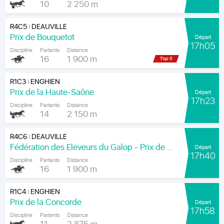
10
2 250 m
R4C5
DEAUVILLE
|
Prix de Bouquetot
Départ
17h05
Discipline
Partants
Distance
16
1 900 m
R1C3
ENGHIEN
|
Prix de la Haute-Saône
Départ
17h23
Discipline
Partants
Distance
14
2 150 m
R4C6
DEAUVILLE
|
Fédération des Eleveurs du Galop - Prix de Colletot
Départ
17h40
Discipline
Partants
Distance
16
1 900 m
R1C4
ENGHIEN
|
Prix de la Concorde
Départ
17h58
Discipline
Partants
Distance