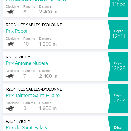
11h55
Discipline
Partants
Distance
8
2 400 m
R2C3
LES SABLES-D'OLONNE
|
Prix Popof
Départ
12h11
Discipline
Partants
Distance
10
1 200 m
R3C3
VICHY
|
Prix Antoine Nucera
Départ
12h28
Discipline
Partants
Distance
7
2 400 m
R2C4
LES SABLES-D'OLONNE
|
Prix Talmont Saint-Hilaire
Départ
12h44
Discipline
Partants
Distance
8
1 950 m
R3C4
VICHY
|
Prix de Saint-Palais
Départ