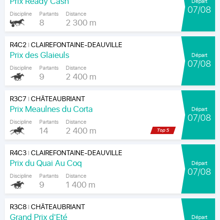
Prix Ready Cash
Départ
07/08
Discipline
Partants
Distance
8
2 300 m
R4C2
CLAIREFONTAINE-DEAUVILLE
|
Prix des Glaieuls
Départ
07/08
Discipline
Partants
Distance
9
2 400 m
R3C7
CHÂTEAUBRIANT
|
Prix Meaulnes du Corta
Départ
07/08
Discipline
Partants
Distance
14
2 400 m
R4C3
CLAIREFONTAINE-DEAUVILLE
|
Prix du Quai Au Coq
Départ
07/08
Discipline
Partants
Distance
9
1 400 m
R3C8
CHÂTEAUBRIANT
|
Grand Prix d'Eté
Départ