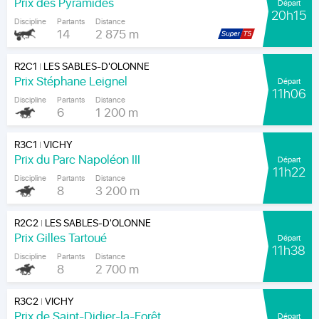
Prix des Pyramides
Départ
20h15
Discipline
Partants
Distance
14
2 875 m
R2C1
LES SABLES-D'OLONNE
|
Prix Stéphane Leignel
Départ
11h06
Discipline
Partants
Distance
6
1 200 m
R3C1
VICHY
|
Prix du Parc Napoléon III
Départ
11h22
Discipline
Partants
Distance
8
3 200 m
R2C2
LES SABLES-D'OLONNE
|
Prix Gilles Tartoué
Départ
11h38
Discipline
Partants
Distance
8
2 700 m
R3C2
VICHY
|
Prix de Saint-Didier-la-Forêt
Départ