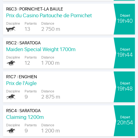
R6C3
PORNICHET-LA BAULE
|
Prix du Casino Partouche de Pornichet
Départ
19h40
Discipline
Partants
Distance
13
2 750 m
R5C2
SARATOGA
|
Maiden Special Weight 1700m
Départ
19h44
Discipline
Partants
Distance
12
1 700 m
R1C7
ENGHIEN
|
Prix de l'Aigle
Départ
19h48
Discipline
Partants
Distance
9
2 875 m
R5C4
SARATOGA
|
Claiming 1200m
Départ
20h54
Discipline
Partants
Distance
9
1 200 m