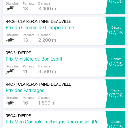
07/08
Discipline
Partants
Distance
13
3 400 m
R4C6
CLAIREFONTAINE-DEAUVILLE
|
Prix du Chemin de L'hippodrome
Départ
07/08
Discipline
Partants
Distance
13
2 200 m
R5C3
DIEPPE
|
Prix Ministère du Bon Esprit
Départ
07/08
Discipline
Partants
Distance
11
3 500 m
R4C7
CLAIREFONTAINE-DEAUVILLE
|
Prix des Paturages
Départ
07/08
Discipline
Partants
Distance
16
1 800 m
R5C4
DIEPPE
|
Prix Mon Contrôle Technique Rouxmesnil (Prix Jean de la Rochefoucauld)
Départ
07/08