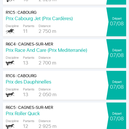
R1C5
CABOURG
|
Prix Cabourg Jet (Prix Cardères)
Départ
07/08
Discipline
Partants
Distance
11
2 750 m
R6C4
CAGNES-SUR-MER
|
Prix Race And Care (Prix Mediterranée)
Départ
07/08
Discipline
Partants
Distance
13
2 700 m
R1C6
CABOURG
|
Prix des Dauphinelles
Départ
07/08
Discipline
Partants
Distance
13
2 050 m
R6C5
CAGNES-SUR-MER
|
Prix Roller Quick
Départ
07/08
Discipline
Partants
Distance
12
2 925 m