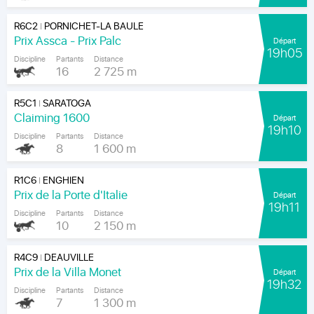
R6C2
PORNICHET-LA BAULE
|
Prix Assca - Prix Palc
Départ
19h05
Discipline
Partants
Distance
16
2 725 m
R5C1
SARATOGA
|
Claiming 1600
Départ
19h10
Discipline
Partants
Distance
8
1 600 m
R1C6
ENGHIEN
|
Prix de la Porte d'Italie
Départ
19h11
Discipline
Partants
Distance
10
2 150 m
R4C9
DEAUVILLE
|
Prix de la Villa Monet
Départ
19h32
Discipline
Partants
Distance
7
1 300 m