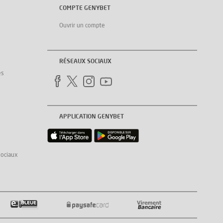
COMPTE GENYBET
Ouvrir un compte
RÉSEAUX SOCIAUX
es
APPLICATION GENYBET
sociaux