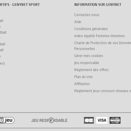
RTIFS - GENYBET SPORT
INFORMATION SUR GENYBET
Contactez-nous
ll
Aide
s
Conditions générales
ball
Index égalité Femmes-Hommes
y
Charte de Protection de vos Donné
ball
Personnelles
all
Gérer mes cookies
e
Jeu responsable
rect
Réglement des offres
Plan du site
Affiliation
Réglement jeux concours réseaux 