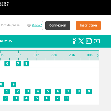
Connexion
Inscription
Oublié ?
ROMOS
9h
20h
21h
22h
23h
00h
6
7
8
8
9
1
2
3
4
5
6
7
8
9
2
3
4
5
6
7
8