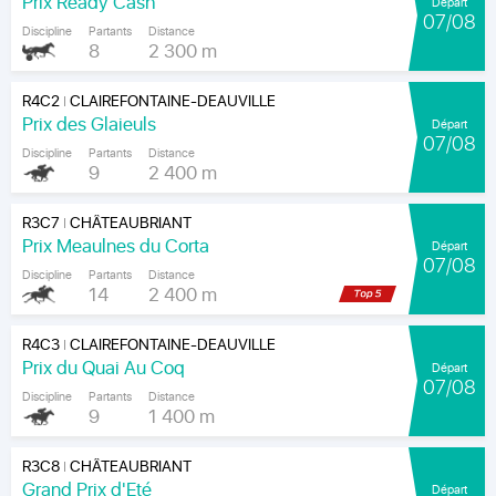
Prix Ready Cash
Départ
07/08
Discipline
Partants
Distance
8
2 300 m
R4C2
CLAIREFONTAINE-DEAUVILLE
|
Prix des Glaieuls
Départ
07/08
Discipline
Partants
Distance
9
2 400 m
R3C7
CHÂTEAUBRIANT
|
Prix Meaulnes du Corta
Départ
07/08
Discipline
Partants
Distance
14
2 400 m
R4C3
CLAIREFONTAINE-DEAUVILLE
|
Prix du Quai Au Coq
Départ
07/08
Discipline
Partants
Distance
9
1 400 m
R3C8
CHÂTEAUBRIANT
|
Grand Prix d'Eté
Départ