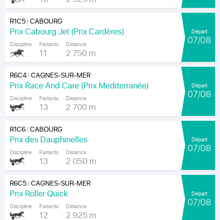
R1C5
CABOURG
|
Prix Cabourg Jet (Prix Cardères)
Départ
07/08
Discipline
Partants
Distance
11
2 750 m
R6C4
CAGNES-SUR-MER
|
Prix Race And Care (Prix Mediterranée)
Départ
07/08
Discipline
Partants
Distance
13
2 700 m
R1C6
CABOURG
|
Prix des Dauphinelles
Départ
07/08
Discipline
Partants
Distance
13
2 050 m
R6C5
CAGNES-SUR-MER
|
Prix Roller Quick
Départ
07/08
Discipline
Partants
Distance
12
2 925 m