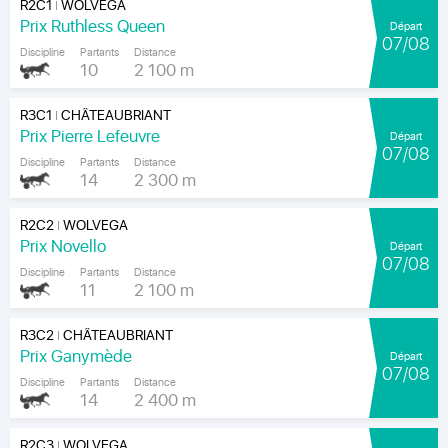
R2C1
WOLVEGA
|
Prix Ruthless Queen
Départ
07/08
Discipline
Partants
Distance
10
2 100 m
R3C1
CHÂTEAUBRIANT
|
Prix Pierre Lefeuvre
Départ
07/08
Discipline
Partants
Distance
14
2 300 m
R2C2
WOLVEGA
|
Prix Novello
Départ
07/08
Discipline
Partants
Distance
11
2 100 m
R3C2
CHÂTEAUBRIANT
|
Prix Ganymède
Départ
07/08
Discipline
Partants
Distance
14
2 400 m
R2C3
WOLVEGA
|