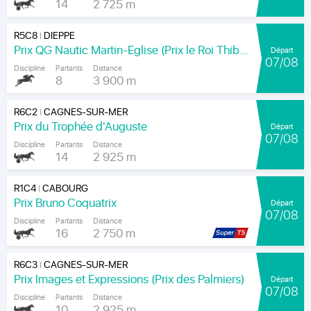
14
2 725 m
R5C8
DIEPPE
|
Prix QG Nautic Martin-Eglise (Prix le Roi Thibault)
Départ
07/08
Discipline
Partants
Distance
8
3 900 m
R6C2
CAGNES-SUR-MER
|
Prix du Trophée d'Auguste
Départ
07/08
Discipline
Partants
Distance
14
2 925 m
R1C4
CABOURG
|
Prix Bruno Coquatrix
Départ
07/08
Discipline
Partants
Distance
16
2 750 m
R6C3
CAGNES-SUR-MER
|
Prix Images et Expressions (Prix des Palmiers)
Départ
07/08
Discipline
Partants
Distance
10
2 925 m