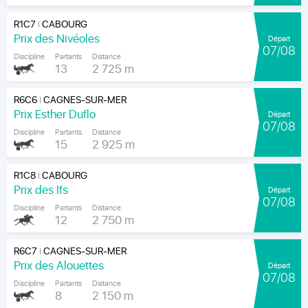
R1C7
CABOURG
|
Prix des Nivéoles
Départ
07/08
Discipline
Partants
Distance
13
2 725 m
R6C6
CAGNES-SUR-MER
|
Prix Esther Duflo
Départ
07/08
Discipline
Partants
Distance
15
2 925 m
R1C8
CABOURG
|
Prix des Ifs
Départ
07/08
Discipline
Partants
Distance
12
2 750 m
R6C7
CAGNES-SUR-MER
|
Prix des Alouettes
Départ
07/08
Discipline
Partants
Distance
8
2 150 m