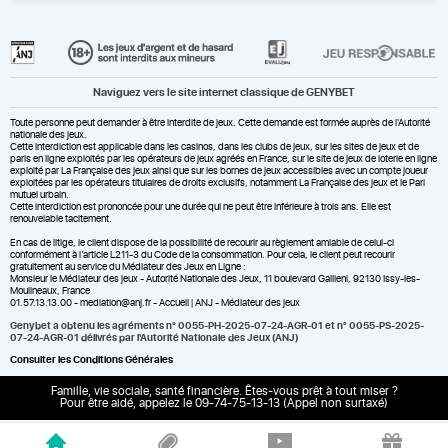
Naviguez vers le site internet classique de GENYBET
Toute personne peut demander à être interdite de jeux. Cette demande est formée auprès de l'Autorité
nationale des jeux.
Cette interdiction est applicable dans les casinos, dans les clubs de jeux, sur les sites de jeux et de
paris en ligne exploités par les opérateurs de jeux agréés en France, sur le site de jeux de loterie en ligne
exploité par La Française des jeux ainsi que sur les bornes de jeux accessibles avec un compte joueur
exploitées par les opérateurs titulaires de droits exclusifs, notamment La Française des jeux et le Pari
mutuel urbain.
Cette interdiction est prononcée pour une durée qui ne peut être inférieure à trois ans. Elle est
renouvelable tacitement.
En cas de litige, le client dispose de la possibilité de recourir au règlement amiable de celui-ci
conformément à l’article L211-3 du Code de la consommation. Pour cela, le client peut recourir
gratuitement au service du Médiateur des Jeux en Ligne :
Monsieur le Médiateur des jeux - Autorité Nationale des Jeux, 11 boulevard Gallieni, 92130 Issy-les-
Moulineaux, France
01.57.13.13.00 - mediation@anj.fr -
Accueil | ANJ - Médiateur des jeux
Genybet a obtenu les agréments n° 0055-PH-2025-07-24-AGR-01 et n° 0055-PS-2025-
07-24-AGR-01 délivrés par l'Autorité Nationale des Jeux (ANJ)
Consulter les Conditions Générales
Famille, vie sociale, santé financière. Êtes-vous prêt à tout miser ?
Pour être aidé, appelez le 09-74-75-13-13 (Appel non surtaxé)