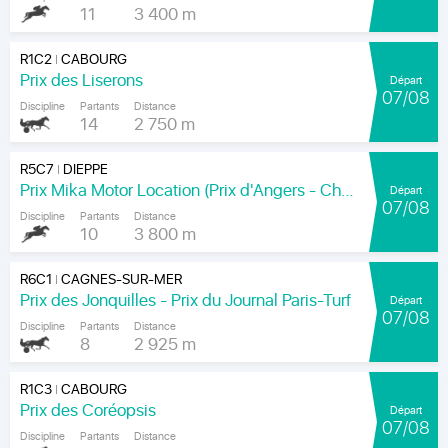
11
3 400 m
R1C2
CABOURG
|
Prix des Liserons
Départ
07/08
Discipline
Partants
Distance
14
2 750 m
R5C7
DIEPPE
|
Prix Mika Motor Location (Prix d'Angers - Chamionnat Paris-Turf des Apprentis-Jeunes-Jockeys)
Départ
07/08
Discipline
Partants
Distance
10
3 800 m
R6C1
CAGNES-SUR-MER
|
Prix des Jonquilles - Prix du Journal Paris-Turf
Départ
07/08
Discipline
Partants
Distance
8
2 925 m
R1C3
CABOURG
|
Prix des Coréopsis
Départ
07/08
Discipline
Partants
Distance