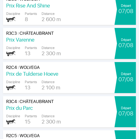
Prix Rise And Shine
Départ
07/08
Discipline
Partants
Distance
8
2 600 m
R3C3
CHÂTEAUBRIANT
|
Prix Varenne
Départ
07/08
Discipline
Partants
Distance
13
2 300 m
R2C4
WOLVEGA
|
Prix de Tulderse Hoeve
Départ
07/08
Discipline
Partants
Distance
13
2 100 m
R3C4
CHÂTEAUBRIANT
|
Prix du Parc
Départ
07/08
Discipline
Partants
Distance
15
2 300 m
R2C5
WOLVEGA
|