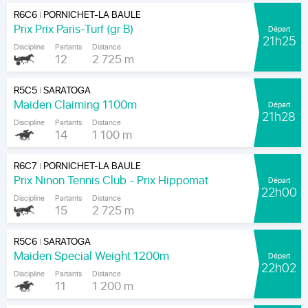
R6C6
PORNICHET-LA BAULE
|
Prix Prix Paris-Turf (gr B)
Départ
21h25
Discipline
Partants
Distance
12
2 725 m
R5C5
SARATOGA
|
Maiden Claiming 1100m
Départ
21h28
Discipline
Partants
Distance
14
1 100 m
R6C7
PORNICHET-LA BAULE
|
Prix Ninon Tennis Club - Prix Hippomat
Départ
22h00
Discipline
Partants
Distance
15
2 725 m
R5C6
SARATOGA
|
Maiden Special Weight 1200m
Départ
22h02
Discipline
Partants
Distance
11
1 200 m