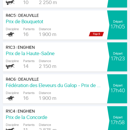
10
2 250 m
R4C5
DEAUVILLE
|
Prix de Bouquetot
Départ
17h05
Discipline
Partants
Distance
16
1 900 m
R1C3
ENGHIEN
|
Prix de la Haute-Saône
Départ
17h23
Discipline
Partants
Distance
14
2 150 m
R4C6
DEAUVILLE
|
Fédération des Eleveurs du Galop - Prix de Colletot
Départ
17h40
Discipline
Partants
Distance
16
1 900 m
R1C4
ENGHIEN
|
Prix de la Concorde
Départ
17h58
Discipline
Partants
Distance