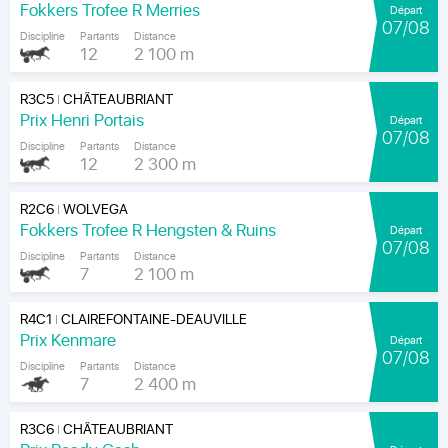
Fokkers Trofee R Merries
Départ
07/08
Discipline
Partants
Distance
12
2 100 m
R3C5
CHÂTEAUBRIANT
|
Prix Henri Portais
Départ
07/08
Discipline
Partants
Distance
12
2 300 m
R2C6
WOLVEGA
|
Fokkers Trofee R Hengsten & Ruins
Départ
07/08
Discipline
Partants
Distance
7
2 100 m
R4C1
CLAIREFONTAINE-DEAUVILLE
|
Prix Kenmare
Départ
07/08
Discipline
Partants
Distance
7
2 400 m
R3C6
CHÂTEAUBRIANT
|