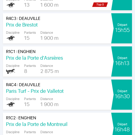
13
1 600 m
R4C3
DEAUVILLE
|
Prix de Brestot
Départ
15h55
Discipline
Partants
Distance
15
1 900 m
R1C1
ENGHIEN
|
Prix de la Porte d'Asnières
Départ
16h13
Discipline
Partants
Distance
8
2 875 m
R4C4
DEAUVILLE
|
Paris Turf - Prix de Valletot
Départ
16h30
Discipline
Partants
Distance
15
1 900 m
R1C2
ENGHIEN
|
Prix de la Porte de Montreuil
Départ
16h48
Discipline
Partants
Distance