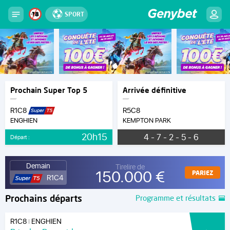
SPORT
Prochain Super Top 5
Arrivée définitive
R1C8
R5C8
ENGHIEN
KEMPTON PARK
20h15
4 - 7 - 2 - 5 - 6
Départ :
Demain
Tirelire de
150.000 €
PARIEZ
R1C4
Prochains départs
Programme et résultats
R1C8
ENGHIEN
|