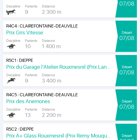
07/08
Discipline
Partants
Distance
9
2 300 m
R4C4
CLAIREFONTAINE-DEAUVILLE
|
Prix Gris Vitesse
Départ
07/08
Discipline
Partants
Distance
10
1 400 m
R5C1
DIEPPE
|
Prix du Garage l'Atelier Rouxmesnil (Prix Lands End)
Départ
07/08
Discipline
Partants
Distance
9
3 400 m
R4C5
CLAIREFONTAINE-DEAUVILLE
|
Prix des Anemones
Départ
07/08
Discipline
Partants
Distance
13
2 200 m
R5C2
DIEPPE
|
Prix A+ Glass Rouxmesnil (Prix Remy Mouquet)
Départ