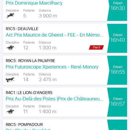
Prix Dominique Marcilhacy
Départ
16h30
Discipline
Partants
Distance
5
3 900 m
R1C5
DEAUVILLE
|
Arc Prix Maurice de Gheest - FEE - En Mémoire de Louis Romanet
Départ
16h40
Discipline
Partants
Distance
12
1 300 m
R9C5
ROYAN LA PALMYRE
|
Prix Futuroscope Xperiences - René Monory
Départ
16h55
Discipline
Partants
Distance
14
2 475 m
R4C1
LE LION-D'ANGERS
|
Prix Au-Delà des Pistes (Prix de Châteauneuf-sur-Sarthe)
Départ
16h57
Discipline
Partants
Distance
11
1 400 m
R8C5
POMPADOUR
|