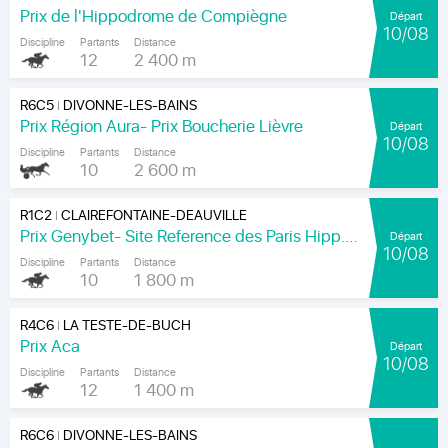
Prix de l'Hippodrome de Compiègne
Départ
10/08
Discipline
Partants
Distance
12
2 400 m
R6C5
DIVONNE-LES-BAINS
|
Prix Région Aura- Prix Boucherie Lièvre
Départ
10/08
Discipline
Partants
Distance
10
2 600 m
R1C2
CLAIREFONTAINE-DEAUVILLE
|
Prix Genybet- Site Reference des Paris Hipp.(px du Domaine du H. Bois)
Départ
10/08
Discipline
Partants
Distance
10
1 800 m
R4C6
LA TESTE-DE-BUCH
|
Prix Aca
Départ
10/08
Discipline
Partants
Distance
12
1 400 m
R6C6
DIVONNE-LES-BAINS
|