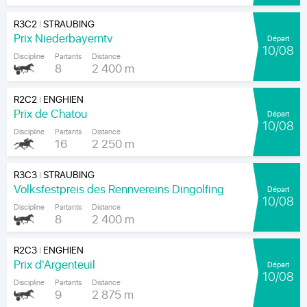
R3C2
STRAUBING
|
Prix Niederbayerntv
Départ
10/08
Discipline
Partants
Distance
8
2 400 m
R2C2
ENGHIEN
|
Prix de Chatou
Départ
10/08
Discipline
Partants
Distance
16
2 250 m
R3C3
STRAUBING
|
Volksfestpreis des Rennvereins Dingolfing
Départ
10/08
Discipline
Partants
Distance
8
2 400 m
R2C3
ENGHIEN
|
Prix d'Argenteuil
Départ
10/08
Discipline
Partants
Distance
9
2 875 m