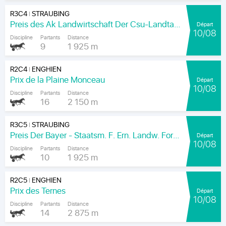
R3C4
STRAUBING
|
Preis des Ak Landwirtschaft Der Csu-Landtagsfraktion
Départ
10/08
Discipline
Partants
Distance
9
1 925 m
R2C4
ENGHIEN
|
Prix de la Plaine Monceau
Départ
10/08
Discipline
Partants
Distance
16
2 150 m
R3C5
STRAUBING
|
Preis Der Bayer - Staatsm. F. Ern. Landw. Forsten Und Tourism
Départ
10/08
Discipline
Partants
Distance
10
1 925 m
R2C5
ENGHIEN
|
Prix des Ternes
Départ
10/08
Discipline
Partants
Distance
14
2 875 m