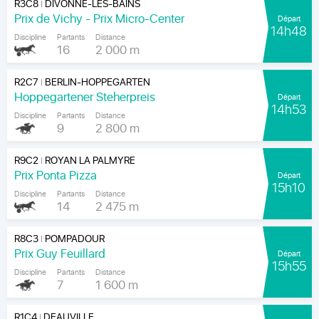
R3C8
DIVONNE-LES-BAINS
|
Prix de Vichy - Prix Micro-Center
Départ
14h48
Discipline
Partants
Distance
16
2 000 m
R2C7
BERLIN-HOPPEGARTEN
|
Hoppegartener Steherpreis
Départ
14h53
Discipline
Partants
Distance
9
2 800 m
R9C2
ROYAN LA PALMYRE
|
Prix Ponta Pizza
Départ
15h10
Discipline
Partants
Distance
14
2 475 m
R8C3
POMPADOUR
|
Prix Guy Feuillard
Départ
15h55
Discipline
Partants
Distance
7
1 600 m
R1C4
DEAUVILLE
|