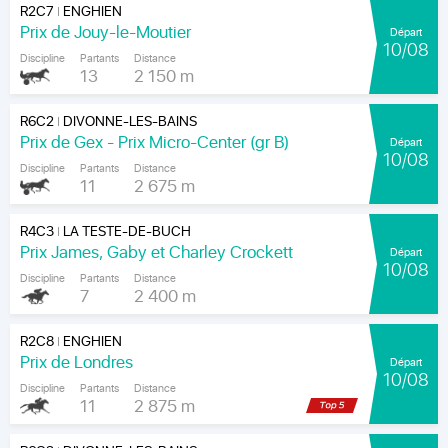
R2C7
ENGHIEN
|
Prix de Jouy-le-Moutier
Départ
10/08
Discipline
Partants
Distance
13
2 150 m
R6C2
DIVONNE-LES-BAINS
|
Prix de Gex - Prix Micro-Center (gr B)
Départ
10/08
Discipline
Partants
Distance
11
2 675 m
R4C3
LA TESTE-DE-BUCH
|
Prix James, Gaby et Charley Crockett
Départ
10/08
Discipline
Partants
Distance
7
2 400 m
R2C8
ENGHIEN
|
Prix de Londres
Départ
10/08
Discipline
Partants
Distance
11
2 875 m