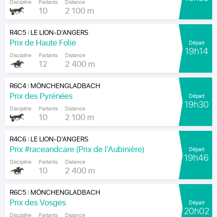
Discipline
Partants
Distance
10
2 100 m
R4C5
LE LION-D'ANGERS
|
Prix de Haute Folie
Départ
19h14
Discipline
Partants
Distance
12
2 400 m
R6C4
MÖNCHENGLADBACH
|
Prix des Pyrénées
Départ
19h30
Discipline
Partants
Distance
10
2 100 m
R4C6
LE LION-D'ANGERS
|
Prix #raceandcare (Prix de l'Aubinière)
Départ
19h46
Discipline
Partants
Distance
10
2 400 m
R6C5
MÖNCHENGLADBACH
|
Prix des Vosges
Départ
20h02
Discipline
Partants
Distance