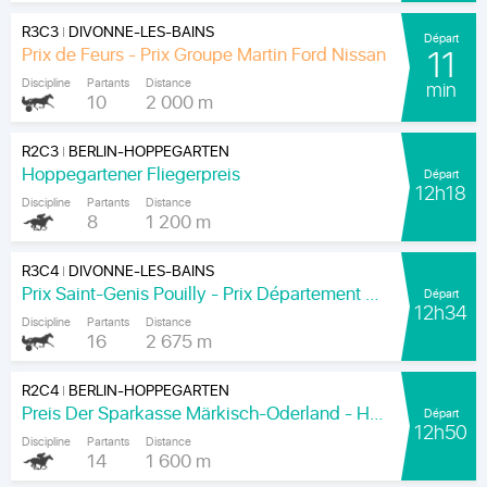
R3C3
DIVONNE-LES-BAINS
|
Départ
Prix de Feurs - Prix Groupe Martin Ford Nissan
11
Discipline
Partants
Distance
min
10
2 000 m
R2C3
BERLIN-HOPPEGARTEN
|
Hoppegartener Fliegerpreis
Départ
12h18
Discipline
Partants
Distance
8
1 200 m
R3C4
DIVONNE-LES-BAINS
|
Prix Saint-Genis Pouilly - Prix Département Ain
Départ
12h34
Discipline
Partants
Distance
16
2 675 m
R2C4
BERLIN-HOPPEGARTEN
|
Preis Der Sparkasse Märkisch-Oderland - Hkjc World Pool Trophy
Départ
12h50
Discipline
Partants
Distance
14
1 600 m