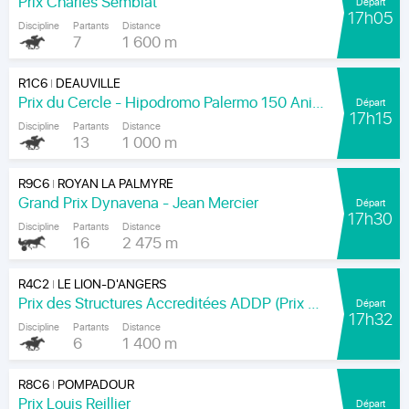
Prix Charles Semblat
Départ
17h05
Discipline
Partants
Distance
7
1 600 m
R1C6
DEAUVILLE
|
Prix du Cercle - Hipodromo Palermo 150 Aniversario
Départ
17h15
Discipline
Partants
Distance
13
1 000 m
R9C6
ROYAN LA PALMYRE
|
Grand Prix Dynavena - Jean Mercier
Départ
17h30
Discipline
Partants
Distance
16
2 475 m
R4C2
LE LION-D'ANGERS
|
Prix des Structures Accreditées ADDP (Prix Léon Carabin)
Départ
17h32
Discipline
Partants
Distance
6
1 400 m
R8C6
POMPADOUR
|
Prix Louis Reillier
Départ