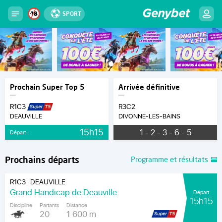
SPORT
Prochain Super Top 5
Arrivée définitive
R1C3
R3C2
DEAUVILLE
DIVONNE-LES-BAINS
15h15
1 - 2 - 3 - 6 - 5
Départ :
Prochains départs
Programme et résultats
R1C3
DEAUVILLE
|
Grand Handicap de Deauville
Départ
15h15
Discipline
Partants
Distance
20
1 600 m