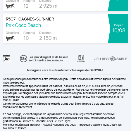
Discipline
Partants
Distance
12
2 925 m
R5C7
CAGNES-SUR-MER
|
Prix Coco Beach
Départ
10/08
Discipline
Partants
Distance
10
2 150 m
Naviguez vers le site internet classique de GENYBET
Toute personne peut demander à être interdite de jeux. Cette demande est formée auprès de l'Autorité
nationale des jeux.
Cette interdiction est applicable dans les casinos, dans les clubs de jeux, sur les sites de jeux et de
paris en ligne exploités par les opérateurs de jeux agréés en France, sur le site de jeux de loterie en ligne
exploité par La Française des jeux ainsi que sur les bornes de jeux accessibles avec un compte joueur
exploitées par les opérateurs titulaires de droits exclusifs, notamment La Française des jeux et le Pari
mutuel urbain.
Cette interdiction est prononcée pour une durée qui ne peut être inférieure à trois ans. Elle est
renouvelable tacitement.
En cas de litige, le client dispose de la possibilité de recourir au règlement amiable de celui-ci
conformément à l’article L211-3 du Code de la consommation. Pour cela, le client peut recourir
gratuitement au service du Médiateur des Jeux en Ligne :
Monsieur le Médiateur des jeux - Autorité Nationale des Jeux, 11 boulevard Gallieni, 92130 Issy-les-
Moulineaux, France