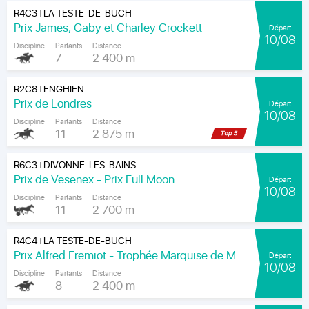
R4C3
LA TESTE-DE-BUCH
|
Prix James, Gaby et Charley Crockett
Départ
10/08
Discipline
Partants
Distance
7
2 400 m
R2C8
ENGHIEN
|
Prix de Londres
Départ
10/08
Discipline
Partants
Distance
11
2 875 m
R6C3
DIVONNE-LES-BAINS
|
Prix de Vesenex - Prix Full Moon
Départ
10/08
Discipline
Partants
Distance
11
2 700 m
R4C4
LA TESTE-DE-BUCH
|
Prix Alfred Fremiot - Trophée Marquise de Moratalla
Départ
10/08
Discipline
Partants
Distance
8
2 400 m