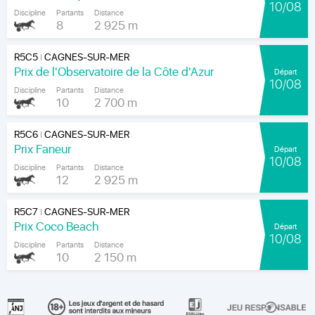
10/08
Discipline
Partants
Distance
8
2 925 m
R5C5
CAGNES-SUR-MER
|
Prix de l'Observatoire de la Côte d'Azur
Départ
10/08
Discipline
Partants
Distance
10
2 700 m
R5C6
CAGNES-SUR-MER
|
Prix Faneur
Départ
10/08
Discipline
Partants
Distance
12
2 925 m
R5C7
CAGNES-SUR-MER
|
Prix Coco Beach
Départ
10/08
Discipline
Partants
Distance
10
2 150 m