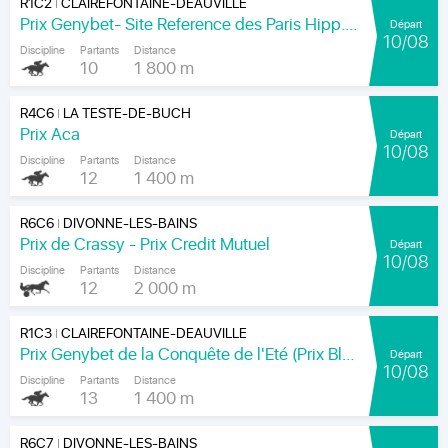
R1C2
CLAIREFONTAINE-DEAUVILLE
|
Prix Genybet- Site Reference des Paris Hipp.(px du Domaine du H. Bois)
Départ
10/08
Discipline
Partants
Distance
10
1 800 m
R4C6
LA TESTE-DE-BUCH
|
Prix Aca
Départ
10/08
Discipline
Partants
Distance
12
1 400 m
R6C6
DIVONNE-LES-BAINS
|
Prix de Crassy - Prix Credit Mutuel
Départ
10/08
Discipline
Partants
Distance
12
2 000 m
R1C3
CLAIREFONTAINE-DEAUVILLE
|
Prix Genybet de la Conquête de l'Eté (Prix Blangy-le-Château)
Départ
10/08
Discipline
Partants
Distance
13
1 400 m
R6C7
DIVONNE-LES-BAINS
|