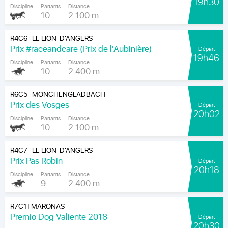
19h30
Discipline
Partants
Distance
10
2 100 m
R4C6
LE LION-D'ANGERS
|
Prix #raceandcare (Prix de l'Aubinière)
Départ
19h46
Discipline
Partants
Distance
10
2 400 m
R6C5
MÖNCHENGLADBACH
|
Prix des Vosges
Départ
20h02
Discipline
Partants
Distance
10
2 100 m
R4C7
LE LION-D'ANGERS
|
Prix Pas Robin
Départ
20h18
Discipline
Partants
Distance
9
2 400 m
R7C1
MAROÑAS
|
Premio Dog Valiente 2018
Départ
20h30