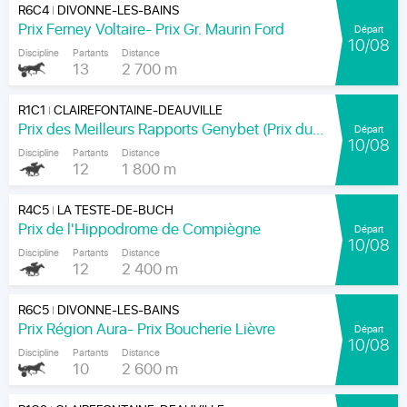
R6C4
DIVONNE-LES-BAINS
|
Prix Ferney Voltaire- Prix Gr. Maurin Ford
Départ
10/08
Discipline
Partants
Distance
13
2 700 m
R1C1
CLAIREFONTAINE-DEAUVILLE
|
Prix des Meilleurs Rapports Genybet (Prix du Haut-Bois)
Départ
10/08
Discipline
Partants
Distance
12
1 800 m
R4C5
LA TESTE-DE-BUCH
|
Prix de l'Hippodrome de Compiègne
Départ
10/08
Discipline
Partants
Distance
12
2 400 m
R6C5
DIVONNE-LES-BAINS
|
Prix Région Aura- Prix Boucherie Lièvre
Départ
10/08
Discipline
Partants
Distance
10
2 600 m