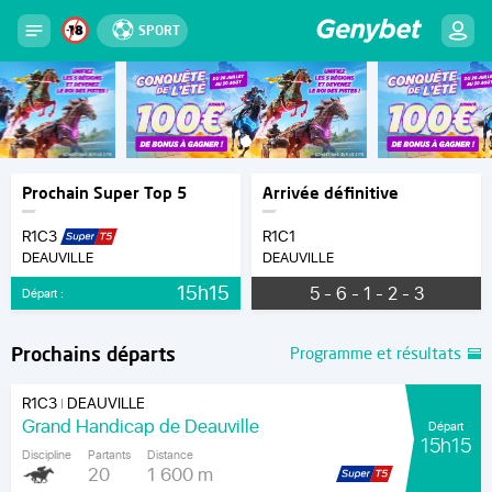
SPORT
Prochain Super Top 5
Arrivée définitive
R1C3
R1C1
DEAUVILLE
DEAUVILLE
15h15
5 - 6 - 1 - 2 - 3
Départ :
Prochains départs
Programme et résultats
R1C3
DEAUVILLE
|
Grand Handicap de Deauville
Départ
15h15
Discipline
Partants
Distance
20
1 600 m