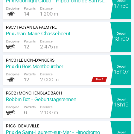
Prix Moonlight Cloud - Hipodromo de San Isidro
Départ
17h50
Discipline
Partants
Distance
14
1 200 m
R9C7
ROYAN LA PALMYRE
|
Prix Jean-Marie Chasseboeuf
Départ
18h00
Discipline
Partants
Distance
12
2 475 m
R4C3
LE LION-D'ANGERS
|
Prix du Bois Montbourcher
Départ
18h07
Discipline
Partants
Distance
12
2 000 m
R6C2
MÖNCHENGLADBACH
|
Robbin Bot - Geburtstagsrennen
Départ
18h15
Discipline
Partants
Distance
6
2 100 m
R1C8
DEAUVILLE
|
Prix de Saint-Laurent-sur-Mer - Hipodromo de Maronas
Départ